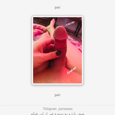
pari
pari
Telegram: parssssssa
شش تا s و یه دونه a غیر از این فیکه