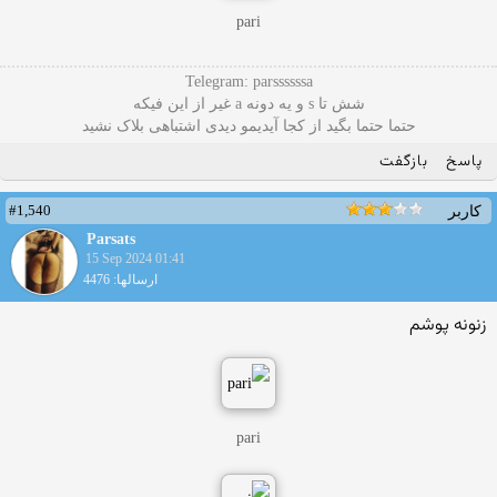
pari
Telegram: parssssssa
شش تا s و یه دونه a غیر از این فیکه
حتما حتما بگید از کجا آیدیمو دیدی اشتباهی بلاک نشید
پاسخ
بازگفت
#1,540
کاربر
Parsats
15 Sep 2024 01:41
ارسالها: 4476
زنونه پوشم
pari