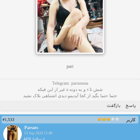
pari
Telegram: parssssssa
شش تا s و یه دونه a غیر از این فیکه
حتما حتما بگید از کجا آیدیمو دیدی اشتباهی بلاک نشید
پاسخ
بازگفت
#1,533
کاربر
Parsats
13 Sep 2024 15:48
ارسالها: 4476