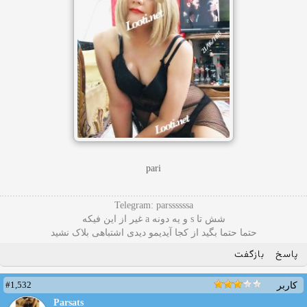
pari
Telegram: parssssssa
شش تا s و یه دونه a غیر از این فیکه
حتما حتما بگید از کجا آیدیمو دیدی اشتباهی بلاک نشید
پاسخ
بازگفت
#1,532
کاربر
Parsats