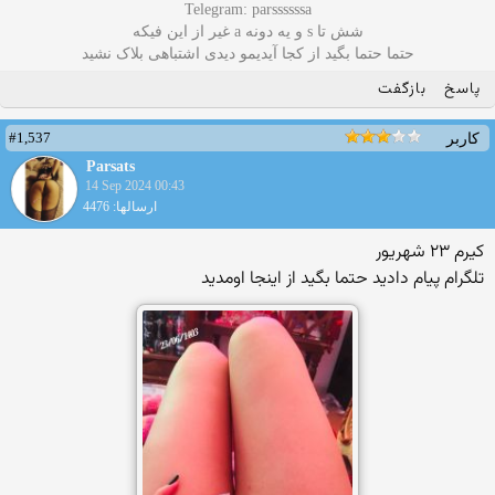
Telegram: parssssssa
شش تا s و یه دونه a غیر از این فیکه
حتما حتما بگید از کجا آیدیمو دیدی اشتباهی بلاک نشید
پاسخ
بازگفت
#1,537
کاربر
Parsats
14 Sep 2024 00:43
ارسالها: 4476
کیرم ۲۳ شهریور
تلگرام پیام دادید حتما بگید از اینجا اومدید