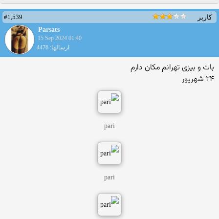
#1,539
کاربر
Parsats
15 Sep 2024 01:40
ارسالها: 4476
بات و بیزی تهرانم مکان دارم
۲۴ شهریور
pari
pari