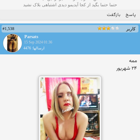
حتما حتما بگید از کجا آیدیمو دیدی اشتباهی بلاک نشید
پاسخ
بازگفت
#1,538
کاربر
Parsats
15 Sep 2024 01:36
ارسالها: 4476
ممه
۲۴ شهریور