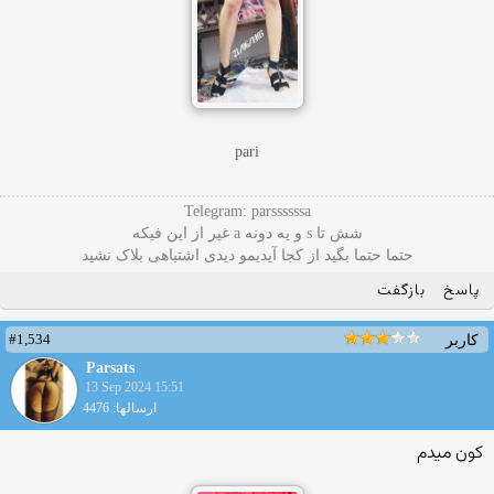
pari
Telegram: parssssssa
شش تا s و یه دونه a غیر از این فیکه
حتما حتما بگید از کجا آیدیمو دیدی اشتباهی بلاک نشید
پاسخ
بازگفت
#1,534
کاربر
Parsats
13 Sep 2024 15:51
ارسالها: 4476
کون میدم