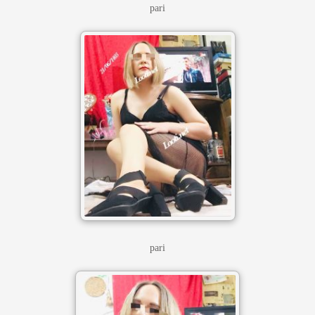
pari
pari