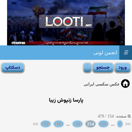
☰
انجمن لوتی
عکس سکسی ایرانی
پارسا زنپوش زیبا
صفحه: 154 / 479
>>
479
478
...
155
154
153
...
1
<<