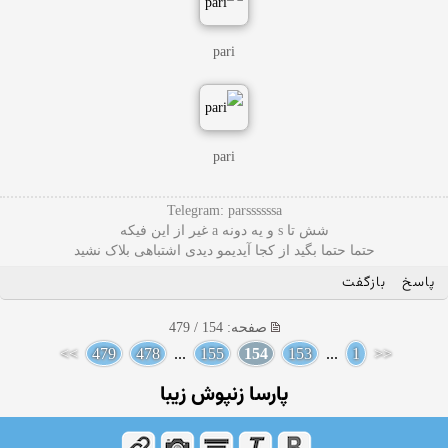
pari
pari
Telegram: parssssssa
شش تا s و یه دونه a غیر از این فیکه
حتما حتما بگید از کجا آیدیمو دیدی اشتباهی بلاک نشید
پاسخ
بازگفت
صفحه: 154 / 479
>>
479
478
...
155
154
153
...
1
<<
پارسا زنپوش زیبا