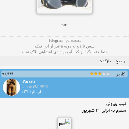
pari
Telegram: parssssssa
شش تا s و یه دونه a غیر از این فیکه
حتما حتما بگید از کجا آیدیمو دیدی اشتباهی بلاک نشید
پاسخ
بازگفت
#1,535
کاربر
Parsats
14 Sep 2024 00:40
ارسالها: 4476
تیپ بیرونی
سفرم به انزلی ۲۲ شهریور