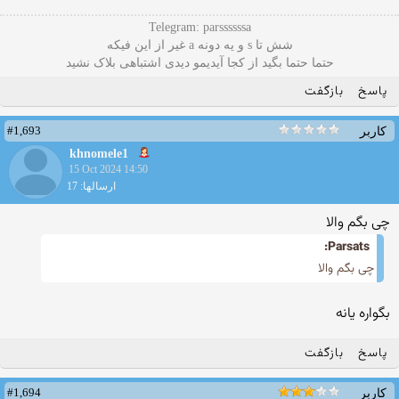
Telegram: parssssssa
شش تا s و یه دونه a غیر از این فیکه
حتما حتما بگید از کجا آیدیمو دیدی اشتباهی بلاک نشید
پاسخ
بازگفت
#1,693
کاربر
khnomele1
15 Oct 2024 14:50
ارسالها: 17
چی بگم والا
Parsats:
چی بگم والا
بگواره یانه
پاسخ
بازگفت
#1,694
کاربر