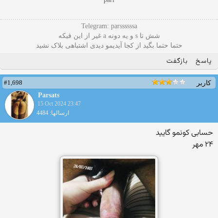
Telegram: parssssssa
شش تا s و یه دونه a غیر از این فیکه
حتما حتما بگید از کجا آیدیمو دیدی اشتباهی بلاک نشید
پاسخ
بازگفت
#1,698
کاربر
Parsats
15 Oct 2024 23:47
ارسالها: 4484
حسابی کونمو گایید
۲۴ مهر