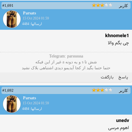
#1,691
کاربر
Parsats
15 Oct 2024 01:59
ارسالها: 4484
khnomele1
چی بگم والا
Telegram: parssssssa
شش تا s و یه دونه a غیر از این فیکه
حتما حتما بگید از کجا آیدیمو دیدی اشتباهی بلاک نشید
پاسخ
بازگفت
#1,692
کاربر
Parsats
15 Oct 2024 01:59
ارسالها: 4484
unedv
اهوم مرسی