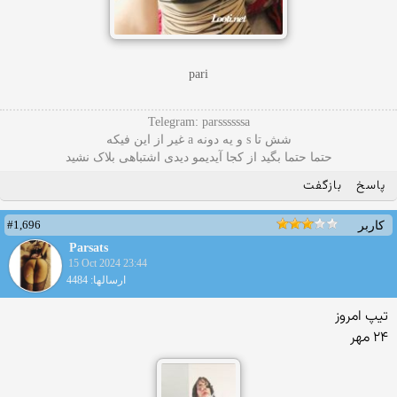
pari
Telegram: parssssssa
شش تا s و یه دونه a غیر از این فیکه
حتما حتما بگید از کجا آیدیمو دیدی اشتباهی بلاک نشید
پاسخ
بازگفت
#1,696
کاربر
Parsats
15 Oct 2024 23:44
ارسالها: 4484
تیپ امروز
۲۴ مهر