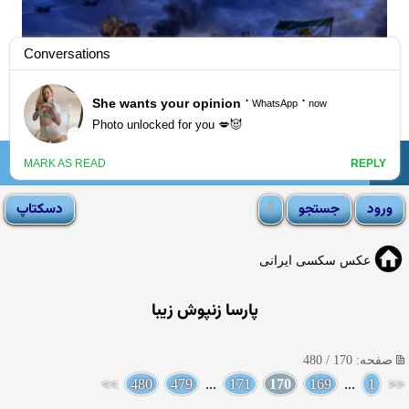
☰
انجمن لوتی
عکس سکسی ایرانی
پارسا زنپوش زیبا
صفحه: 170 / 480
>>
480
479
...
171
170
169
...
1
<<