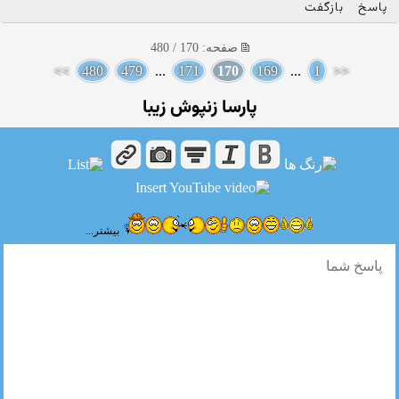
پاسخ
بازگفت
صفحه: 170 / 480
>>
480
479
...
171
170
169
...
1
<<
پارسا زنپوش زیبا
بیشتر...