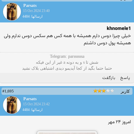
Parsats
15 Oct 2024 23:40
ارسالها: 4484
khnomele1
خیلی چیزا دوس دارم همیشه با همه کس هم سکس دوس ندارم ولی
همیشه پول دوس داشتم
Telegram: parssssssa
شش تا s و یه دونه a غیر از این فیکه
حتما حتما بگید از کجا آیدیمو دیدی اشتباهی بلاک نشید
پاسخ
بازگفت
#1,695
کاربر
Parsats
15 Oct 2024 23:42
ارسالها: 4484
امروز ۲۴ مهر