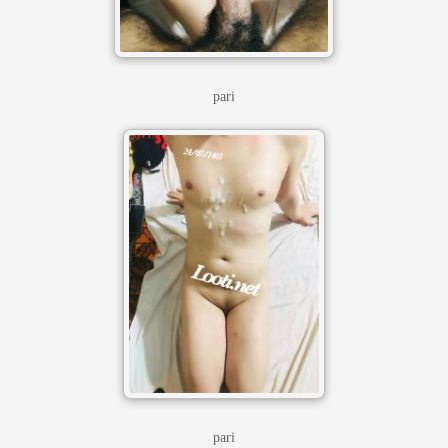
pari
pari