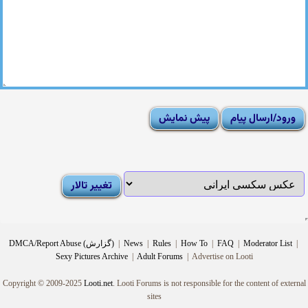
|
Moderator List
|
FAQ
|
How To
|
Rules
|
News
|
DMCA/Report Abuse (گزارش)
Sexy Pictures Archive
|
Adult Forums
|
Advertise on Looti
Copyright © 2009-2025
Looti.net
. Looti Forums is not responsible for the content of external
sites