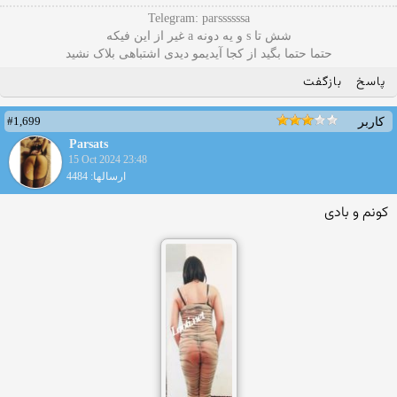
Telegram: parssssssa
شش تا s و یه دونه a غیر از این فیکه
حتما حتما بگید از کجا آیدیمو دیدی اشتباهی بلاک نشید
پاسخ
بازگفت
#1,699
کاربر
Parsats
15 Oct 2024 23:48
ارسالها: 4484
کونم و بادی