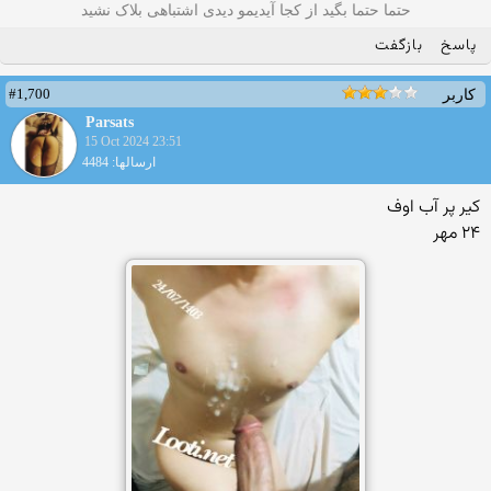
حتما حتما بگید از کجا آیدیمو دیدی اشتباهی بلاک نشید
پاسخ
بازگفت
#1,700
کاربر
Parsats
15 Oct 2024 23:51
ارسالها: 4484
کیر پر آب اوف
۲۴ مهر