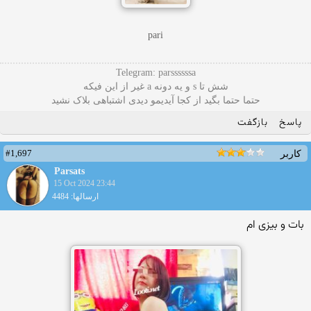
pari
Telegram: parssssssa
شش تا s و یه دونه a غیر از این فیکه
حتما حتما بگید از کجا آیدیمو دیدی اشتباهی بلاک نشید
پاسخ
بازگفت
#1,697
کاربر
Parsats
15 Oct 2024 23:44
ارسالها: 4484
بات و بیزی ام