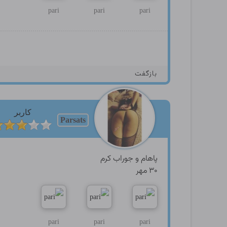
pari
pari
pari
بازگفت
کاربر
Parsats
پاهام و جوراب کرم
۳۰ مهر
pari
pari
pari