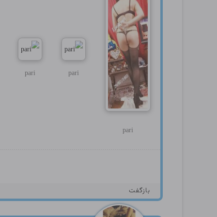
pari
pari
pari
بازگفت