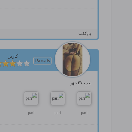
بازگفت
کاربر
Parsats
تیپ ۳۰ مهر
pari
pari
pari