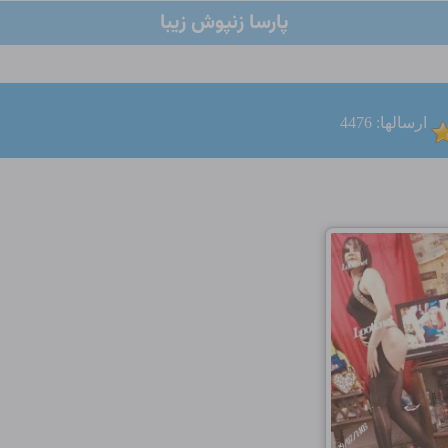
پارسا زنپوش زیبا
ارسالها: 4476