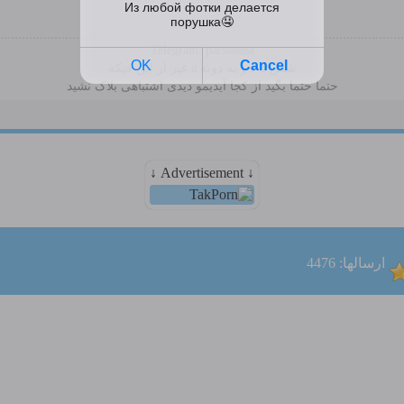
Telegram: parssssssa
شش تا s و یه دونه a غیر از این فیکه
حتما حتما بگید از کجا آیدیمو دیدی اشتباهی بلاک نشید
↓ Advertisement ↓
ارسالها: 4476