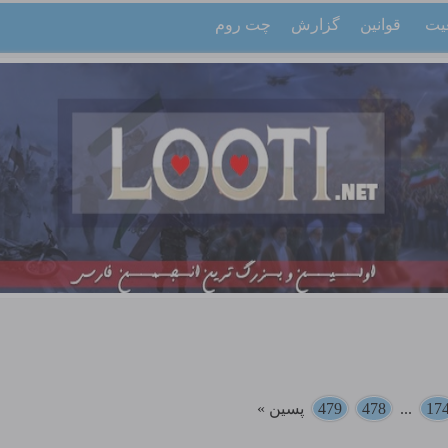
یت
قوانین
گزارش
چت روم
17
...
478
479
پسین »