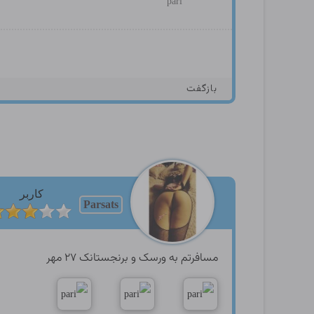
pari
بازگفت
کاربر
Parsats
مسافرتم به ورسک و برنجستانک ۲۷ مهر