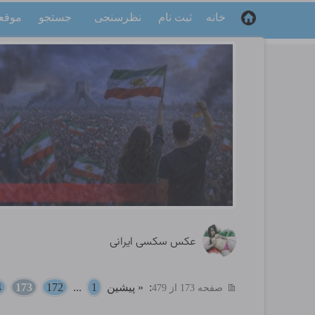
خانه
ثبت نام
نظرسنجی
جستجو
موقع
عکس سکسی ایرانی
:
« پیشین
1
...
172
173
4
صفحه 173 از 479