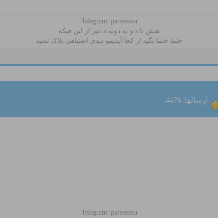
Telegram: parssssssa
شش تا s و یه دونه a غیر از این فیکه
حتما حتما بگید از کجا آیدیمو دیدی اشتباهی بلاک نشید
ارسالها: 4476
Telegram: parssssssa