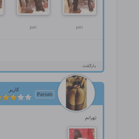
pari
pari
بازگفت
کاربر
Parsats
تهرانم