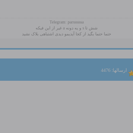
Telegram: parssssssa
شش تا s و یه دونه a غیر از این فیکه
حتما حتما بگید از کجا آیدیمو دیدی اشتباهی بلاک نشید
ارسالها: 4476