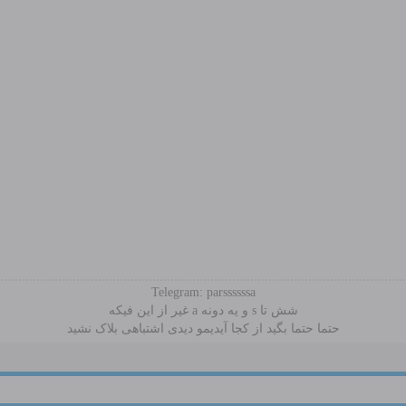
Telegram: parssssssa
شش تا s و یه دونه a غیر از این فیکه
حتما حتما بگید از کجا آیدیمو دیدی اشتباهی بلاک نشید