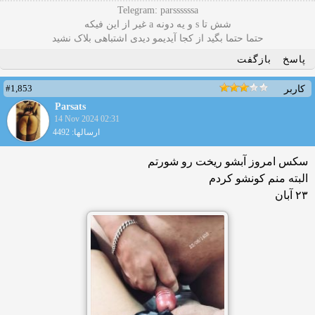
Telegram: parssssssa
شش تا s و یه دونه a غیر از این فیکه
حتما حتما بگید از کجا آیدیمو دیدی اشتباهی بلاک نشید
پاسخ
بازگفت
#1,853
کاربر
Parsats
14 Nov 2024 02:31
ارسالها: 4492
سکس امروز آبشو ریخت رو شورتم
البته منم کونشو کردم
۲۳ آبان