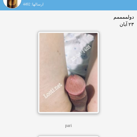
ارسالها: 4492
دولممممم
۲۳ آبان
pari