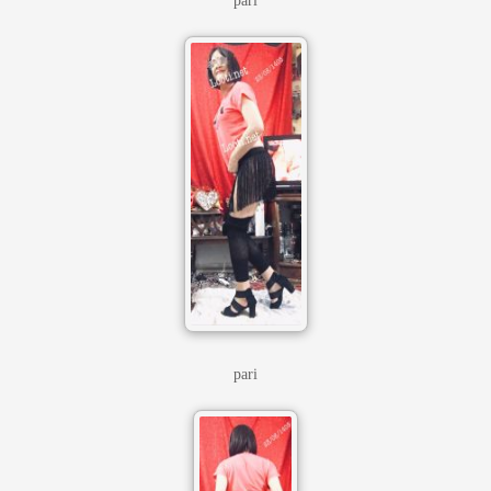
pari
pari