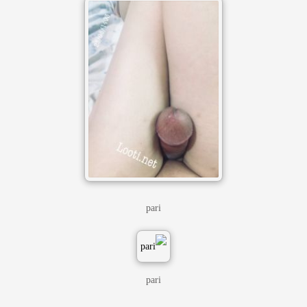
pari
pari