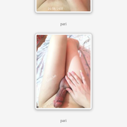
pari
pari