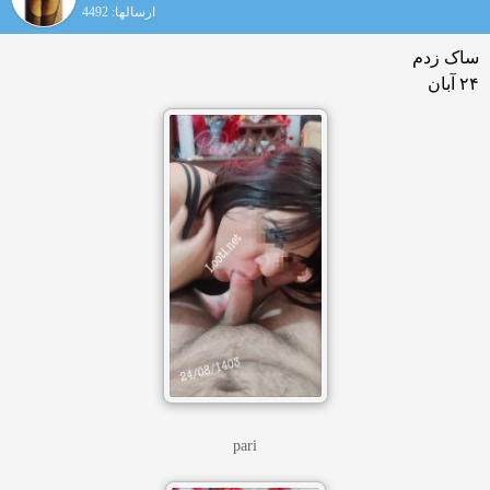
ارسالها: 4492
ساک زدم
۲۴ آبان
pari