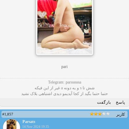
pari
Telegram: parssssssa
شش تا s و یه دونه a غیر از این فیکه
حتما حتما بگید از کجا آیدیمو دیدی اشتباهی بلاک نشید
پاسخ
بازگفت
#1,857
کاربر
Parsats
14 Nov 2024 19:35