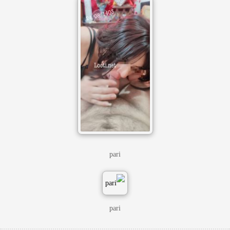
pari
pari