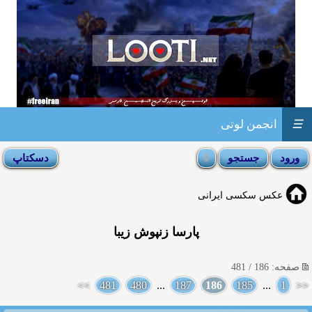
☰
انجمن لوتی
عکس سکسی ایرانی
پارسا زنپوش زیبا
صفحه: 186 / 481
>>
481
480
...
187
186
185
...
1
<<