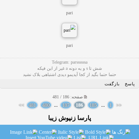
pari
pari
Telegram: parssssssa
شش تا s و یه دونه a غیر از این فیکه
حتما حتما بگید از کجا آیدیمو دیدی اشتباهی بلاک نشید
پاسخ
بازگفت
صفحه: 186 / 481
>>
481
480
...
187
186
185
...
1
<<
پارسا زنپوش زیبا