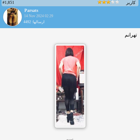
#1,851
کاربر
Parsats
14 Nov 2024 02:29
ارسالها: 4492
تهرانم