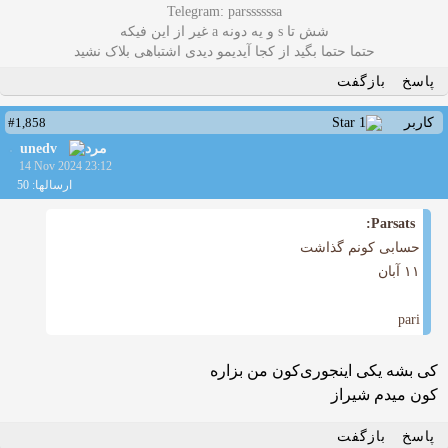
Telegram: parssssssa
شش تا s و یه دونه a غیر از این فیکه
حتما حتما بگید از کجا آیدیمو دیدی اشتباهی بلاک نشید
پاسخ
بازگفت
#1,858
کاربر
unedv
14 Nov 2024 23:12
ارسالها: 50
Parsats:
حسابی کونم گذاشت
۱۱ آبان
pari
کی بشه یکی اینجوری‌کون من بزاره
کون میدم شیراز
پاسخ
بازگفت