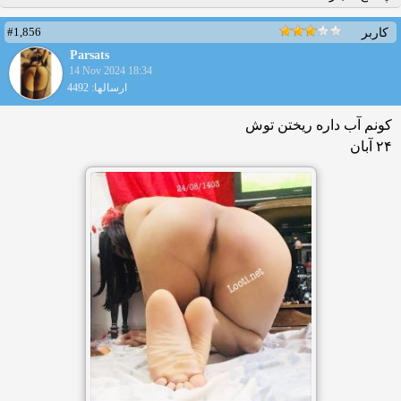
#1,856
کاربر
Parsats
14 Nov 2024 18:34
ارسالها: 4492
کونم آب داره ریختن توش
۲۴ آبان