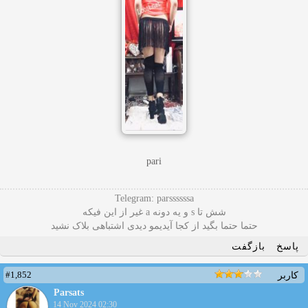
pari
Telegram: parssssssa
شش تا s و یه دونه a غیر از این فیکه
حتما حتما بگید از کجا آیدیمو دیدی اشتباهی بلاک نشید
پاسخ
بازگفت
#1,852
کاربر
Parsats
14 Nov 2024 02:30