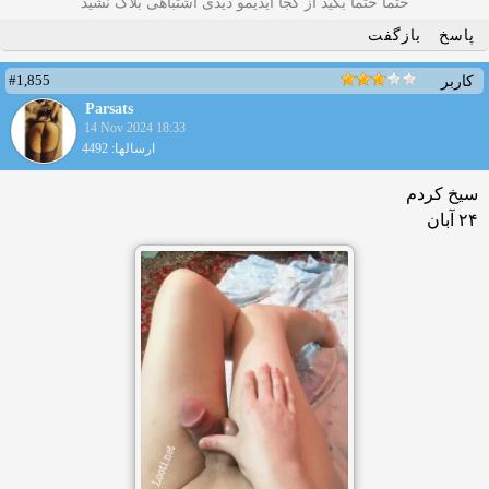
حتما حتما بگید از کجا آیدیمو دیدی اشتباهی بلاک نشید
پاسخ
بازگفت
#1,855
کاربر
Parsats
14 Nov 2024 18:33
ارسالها: 4492
سیخ کردم
۲۴ آبان