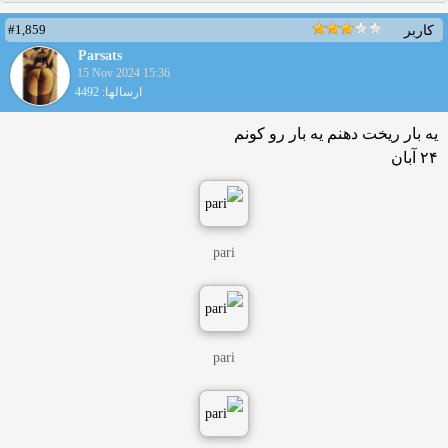
#1,859
کاربر
Parsats
15 Nov 2024 15:36
ارسالها: 4492
یه بار ریخت دهنم یه بار رو کونم
۲۴ آبان
pari
pari