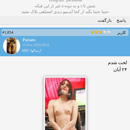
Telegram: parssssssa
شش تا s و یه دونه a غیر از این فیکه
حتما حتما بگید از کجا آیدیمو دیدی اشتباهی بلاک نشید
پاسخ
بازگفت
#1,854
کاربر
Parsats
14 Nov 2024 18:31
ارسالها: 4492
لخت شدم
۲۴ آبان