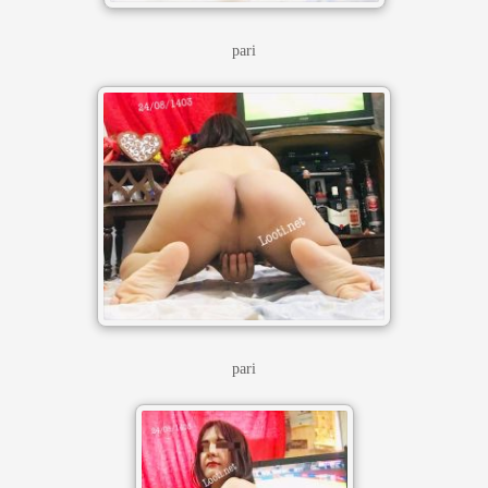
pari
pari