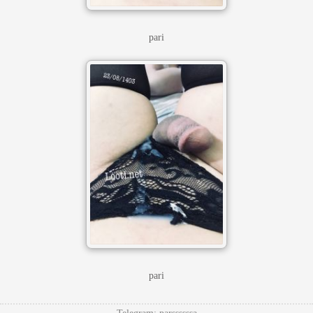
pari
pari