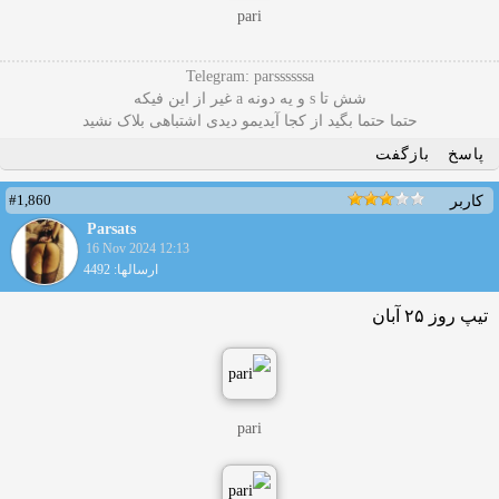
pari
Telegram: parssssssa
شش تا s و یه دونه a غیر از این فیکه
حتما حتما بگید از کجا آیدیمو دیدی اشتباهی بلاک نشید
پاسخ
بازگفت
#1,860
کاربر
Parsats
16 Nov 2024 12:13
ارسالها: 4492
تیپ روز ۲۵ آبان
pari