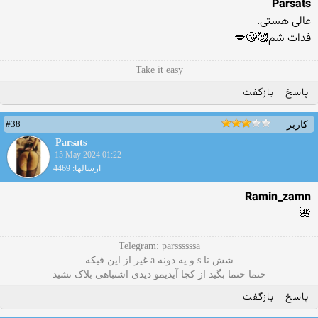
Parsats
عالی هستی.
فدات شم🥰😘💋
Take it easy
پاسخ
بازگفت
#38
کاربر
Parsats
15 May 2024 01:22
ارسالها: 4469
Ramin_zamn
🌺
Telegram: parssssssa
شش تا s و یه دونه a غیر از این فیکه
حتما حتما بگید از کجا آیدیمو دیدی اشتباهی بلاک نشید
پاسخ
بازگفت