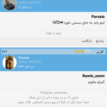
14 May 2024 23:45
ارسالها: 12
Parsats
اینو باید به جای بستنی خورد💋🥰😘
Take it easy
پاسخ
بازگفت
#33
کاربر
Parsats
15 May 2024 00:19
ارسالها: 4469
Ramin_zamn
کیرتو بخورم
Telegram: parssssssa
شش تا s و یه دونه a غیر از این فیکه
حتما حتما بگید از کجا آیدیمو دیدی اشتباهی بلاک نشید