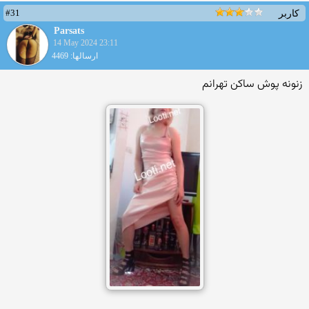
#31
کاربر
Parsats
14 May 2024 23:11
ارسالها: 4469
زنونه پوش ساکن تهرانم