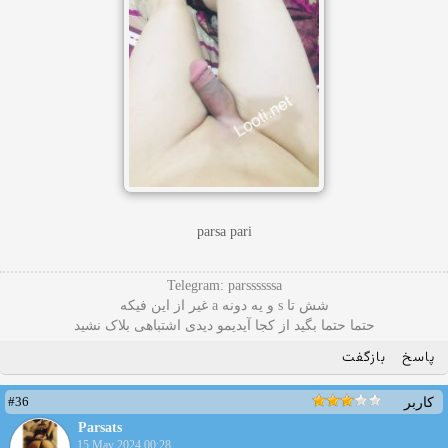
parsa pari
Telegram: parssssssa
شش تا s و یه دونه a غیر از این فیکه
حتما حتما بگید از کجا آیدیمو دیدی اشتباهی بلاک نشید
پاسخ
بازگفت
#36
کاربر
Parsats
15 May 2024 00:28