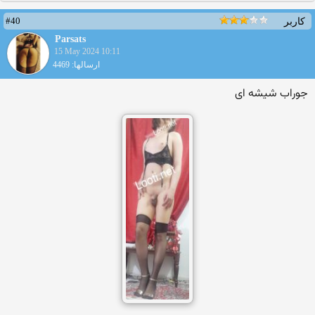
#40
کاربر
Parsats
15 May 2024 10:11
ارسالها: 4469
جوراب شیشه ای