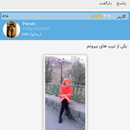
پاسخ
بازگفت
#34
کاربر
Parsats
15 May 2024 00:21
ارسالها: 4469
یکی از تیپ های بیرونم