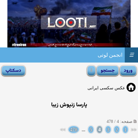
☰
انجمن لوتی
عکس سکسی ایرانی
پارسا زنپوش زیبا
صفحه: 4 / 478
>>
478
...
5
4
3
2
1
<<