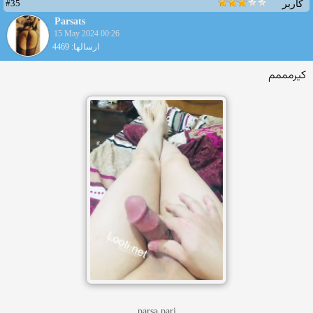
#35
کاربر
Parsats
15 May 2024 00:26
ارسالها: 4469
کیرمممم
parsa pari