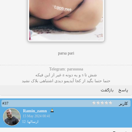
parsa pari
Telegram: parssssssa
شش تا s و یه دونه a غیر از این فیکه
حتما حتما بگید از کجا آیدیمو دیدی اشتباهی بلاک نشید
پاسخ
بازگفت
#37
کاربر
Ramin_zamn
15 May 2024 00:41
ارسالها: 12