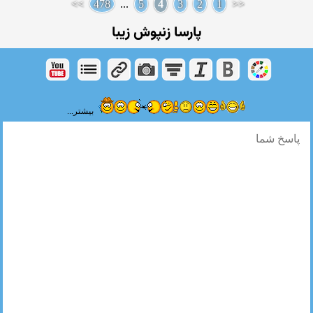
>>
478
...
5
4
3
2
1
<<
پارسا زنپوش زیبا
بیشتر...