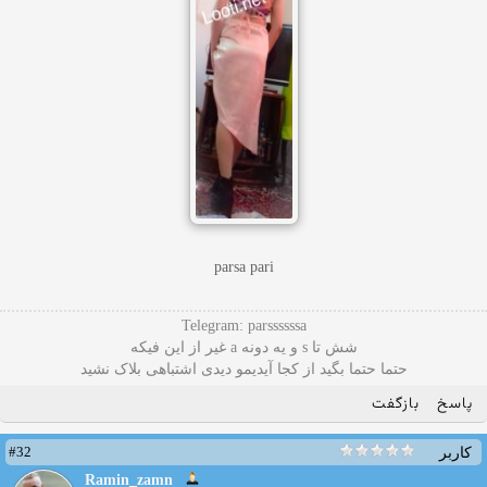
parsa pari
Telegram: parssssssa
شش تا s و یه دونه a غیر از این فیکه
حتما حتما بگید از کجا آیدیمو دیدی اشتباهی بلاک نشید
پاسخ
بازگفت
#32
کاربر
Ramin_zamn