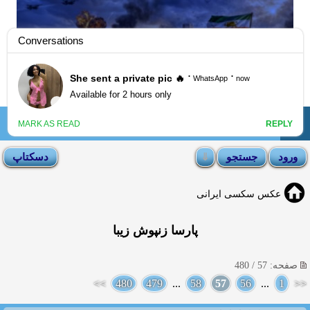
☰
انجمن لوتی
عکس سکسی ایرانی
پارسا زنپوش زیبا
صفحه: 57 / 480
>>
480
479
...
58
57
56
...
1
<<