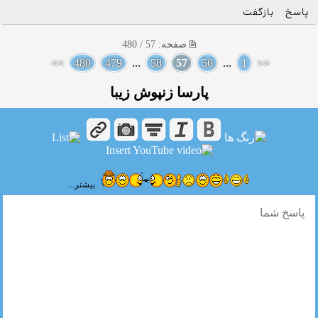
پاسخ
بازگفت
صفحه: 57 / 480
>>
480
479
...
58
57
56
...
1
<<
پارسا زنپوش زیبا
بیشتر...