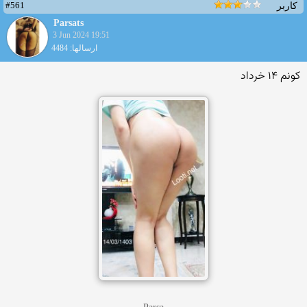
#561
کاربر
Parsats
3 Jun 2024 19:51
ارسالها: 4484
کونم ۱۴ خرداد