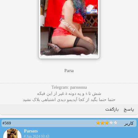
Parsa
Telegram: parssssssa
شش تا s و یه دونه a غیر از این فیکه
حتما حتما بگید از کجا آیدیمو دیدی اشتباهی بلاک نشید
پاسخ
بازگفت
#569
کاربر
Parsats
4 Jun 2024 00:43