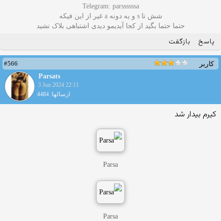
Telegram: parssssssa
شش تا s و یه دونه a غیر از این فیکه
حتما حتما بگید از کجا آیدیمو دیدی اشتباهی بلاک نشید
پاسخ
بازگفت
#566
کاربر
Parsats
3 Jun 2024 22:11
ارسالها: 4484
کیرم بیدار شد
Parsa
Parsa