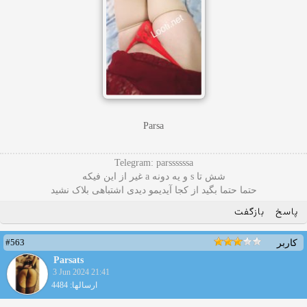
Parsa
Telegram: parssssssa
شش تا s و یه دونه a غیر از این فیکه
حتما حتما بگید از کجا آیدیمو دیدی اشتباهی بلاک نشید
پاسخ
بازگفت
#563
کاربر
Parsats
3 Jun 2024 21:41
ارسالها: 4484