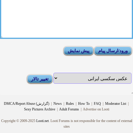
|
Moderator List
|
FAQ
|
How To
|
Rules
|
News
|
DMCA/Report Abuse (گزارش)
Sexy Pictures Archive
|
Adult Forums
|
Advertise on Looti
Copyright © 2009-2025
Looti.net
. Looti Forums is not responsible for the content of external
sites