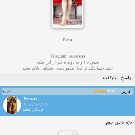
Parsa
Telegram: parssssssa
شش تا s و یه دونه a غیر از این فیکه
حتما حتما بگید از کجا آیدیمو دیدی اشتباهی بلاک نشید
پاسخ
بازگفت
#564
کاربر
Parsats
3 Jun 2024 21:48
ارسالها: 4484
بازم دامن چرم