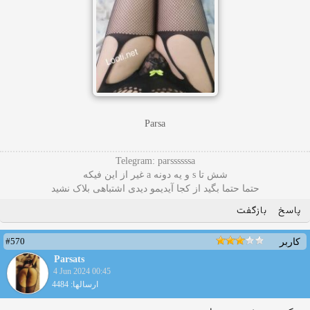
Parsa
Telegram: parssssssa
شش تا s و یه دونه a غیر از این فیکه
حتما حتما بگید از کجا آیدیمو دیدی اشتباهی بلاک نشید
پاسخ
بازگفت
#570
کاربر
Parsats
4 Jun 2024 00:45
ارسالها: 4484