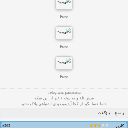
Parsa
Parsa
Parsa
Telegram: parssssssa
شش تا s و یه دونه a غیر از این فیکه
حتما حتما بگید از کجا آیدیمو دیدی اشتباهی بلاک نشید
پاسخ
بازگفت
#565
کاربر