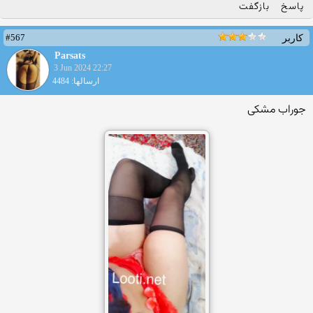
پاسخ
بازگفت
#567
کاربر
Parsats
3 Jun 2024 22:27
ارسالها: 4484
جوراب مشکی