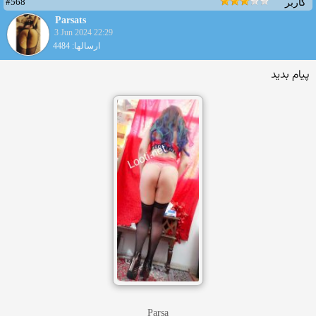
#568
کاربر
Parsats
3 Jun 2024 22:29
ارسالها: 4484
پیام بدید
Parsa