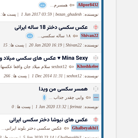
⇦
Alipor8432
همسرم...
»»
نویسنده: bezan_ghadesh
|
1 Jun 2017 03:59
|
پست ها: 16
عکس سکسی دختر 18 ساله ایرانی
⇦
Shivan22
۱۸ ساله سکسی...
»»
نویسنده: Shivan22
|
20 Jan 2020 16:19
|
پست ها: 15
Mina Sexy ♥ عکس های سکسی میلاد و مینا
⇦
Khoshkelee
sexhot12 سلام میلاد جان واقعا عکسهای شما عالیه مینا جون بدن بسیار سکسی و خوش فرمی داره فداش بشم...
نویسنده: sexhot12
|
1 Dec 2014 11:31
|
پست ها: 266
همسر سکسی من ویدا
⇦
—
وایی چقدر جذاب ...
نویسنده: ferinaz
|
1 Jan 2020 13:32
|
پست ها: 0
عکس های نیوشا دختر سکسی ایرانی
⇦
Ghalbeyakhi1
عکس سکسی دختر بلوند ایرانی...
نویسنده: Ghalbeyakhi1
|
5 Jan 2020 23:14
|
پست ها: 13