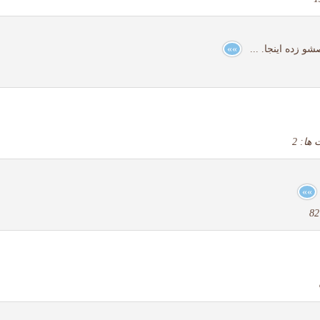
و زده اینجا. ...
»»
ا: 2
»»