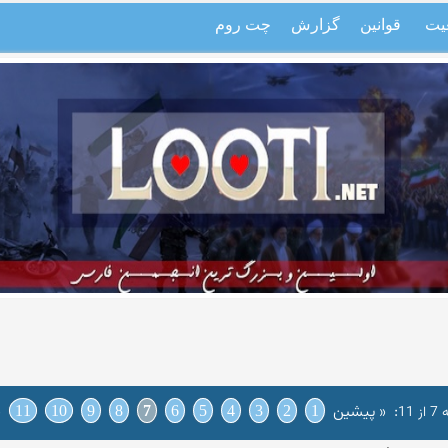
یت
قوانین
گزارش
چت روم
:
« پیشین
پ
11
1
2
3
4
5
6
7
8
9
10
11