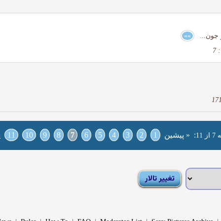
 جون...
»»
7
:
« پیشین
1
2
3
4
5
6
7
8
9
10
11
پ
11