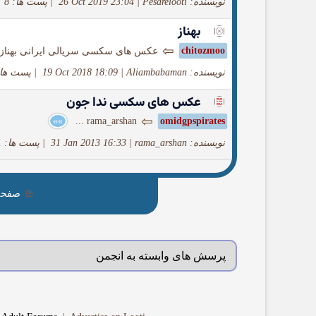
نویسنده: Pesarelooti
|
26 Oct 2019 23:04
|
پست ها: 8
بهناز
⇦
chitozmoo
عکس های سکسی سریالی ایرانی بهناز
نویسنده: Aliambabaman
|
19 Oct 2018 18:09
|
پست ها: 
عکس های سکسی ندا جون
⇦
»»
rama_arshan ...
omidgpspirates
نویسنده: rama_arshan
|
31 Jan 2013 16:33
|
پست ها: 171
صفحه 7 از 