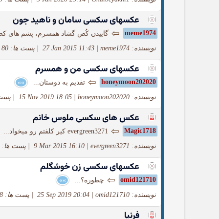
عکسهای سکسی سامان و ناهید جون
⇦
meme1974
گاییدن کُص گشاد همسرم، پشم های کصش
نویسنده: meme1974
|
27 Jan 2015 11:43
|
پست ها: 80
عکسهای سکسی من و همسرم
⇦
honeymoon202020
تقدیم به دوستان...
»»
نویسنده: honeymoon202020
|
15 Nov 2019 18:05
|
پست ه
عکس های سکسی ملوس خانم
⇦
Magic1718
evergreen3271 کیر کلفتم رو میخواد...
نویسنده: evergreen3271
|
9 Mar 2015 16:10
|
پست ها: 82
عکسهای سکسی زن خوشگلم
⇦
omid121710
چطوره؟...
»»
نویسنده: omid121710
|
25 Sep 2019 20:04
|
پست ها: 8
فرنیا