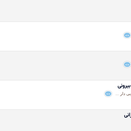
»»
»»
یرونی
بی دار ...
»»
نی