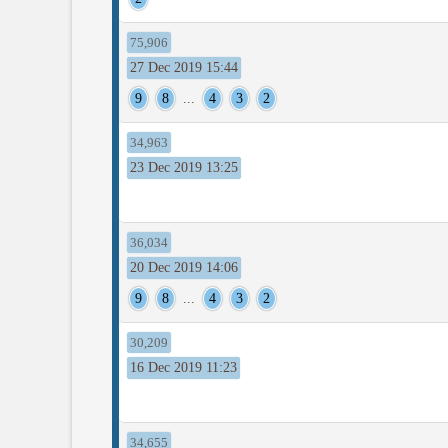
75,906
27 Dec 2019 15:44
9
8
...
4
3
2
34,963
23 Dec 2019 13:25
36,034
20 Dec 2019 14:06
9
8
...
4
3
2
30,209
16 Dec 2019 11:23
34,655