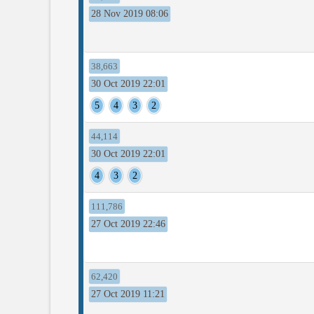
28 Nov 2019 08:06
38,663
30 Oct 2019 22:01
5
4
3
2
44,114
30 Oct 2019 22:01
4
3
2
111,786
27 Oct 2019 22:46
62,420
27 Oct 2019 11:21