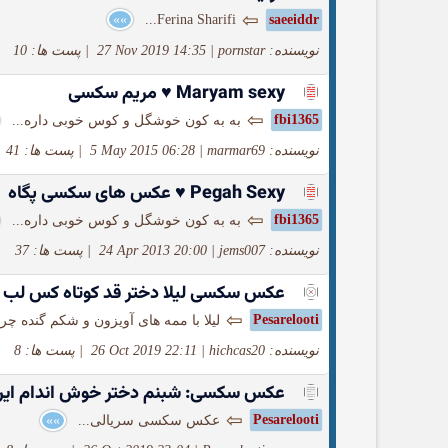
⇦
»»
Ferina Sharifi...
saeeiddr
نویسنده: pornstar
|
27 Nov 2019 14:35
|
پست ها: 10
Maryam sexy ♥ مریم سکسی
⇦
fbi1365
به به کون خوشگل و کوس خوبی داره...
نویسنده: marmar69
|
5 May 2015 06:28
|
پست ها: 41
Pegah Sexy ♥ عکس های سکسی پگاه
⇦
fbi1365
به به کون خوشگل و کوس خوبی داره...
نویسنده: jems007
|
24 Apr 2013 20:00
|
پست ها: 37
عکس سکسی لیلا دختر قد کوتاه کس لب ب
⇦
Pesarelooti
لیلا با ممه های آویزون و شکم گنده چر
نویسنده: hichcas20
|
26 Oct 2019 22:11
|
پست ها: 8
عکس سکسی: شبنم دختر خوش اندام ایرا
⇦
Pesarelooti
عکس سکسی سریالی...
»»