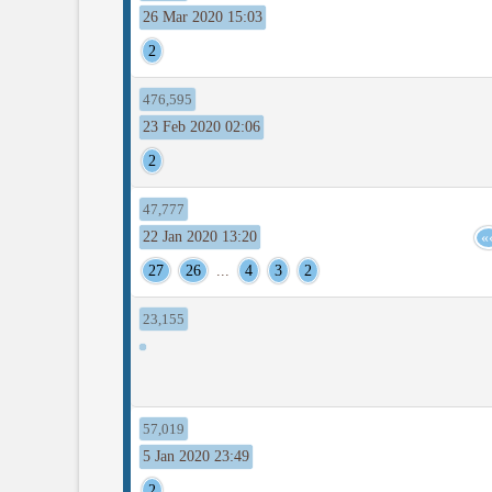
26 Mar 2020 15:03
2
476,595
23 Feb 2020 02:06
2
47,777
22 Jan 2020 13:20
»
27
26
...
4
3
2
23,155
57,019
5 Jan 2020 23:49
2