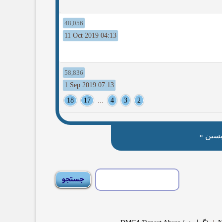
48,056
11 Oct 2019 04:13
58,836
1 Sep 2019 07:13
18
17
...
4
3
2
سین »