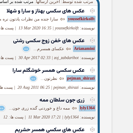
مرتب شده توسط: آخرین ارسالها.
مرتب شده بر اساس
عکس های سکسی بهناز و سارا و شهلا
⇦
youssefkirkolft
سارا جنده من نظرات یادتون نره مت
نویسنده: youssefkirkolft
|
13 Mar 2020 16:35
|
پست ها: 1
عکس های خفن زوج سکسی رشتی
⇦
Arianamini
عکسای همسرم...
»»
نویسنده: zoj_zabdarihot
|
30 Apr 2017 02:33
|
پست ها: 7
عکس سکسی همسر خوشگلم سارا
⇦
pejman_shirazi
نظرتون...
»»
نویسنده: pejman_shirazi
|
20 Aug 2011 06:25
|
پست ها: 1
زری جون سلطان ممه
⇦
lyly1364
ممه داغ و خوردنی گنده زری جون...
»»
نویسنده: lyly1364
|
11 Mar 2020 17:21
|
پست ها: 12
عکس های سکسی همسر حشریم