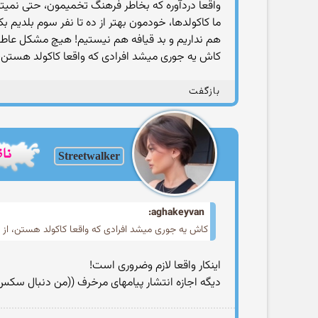
واقعا دردآوره که بخاطر فرهنگ تخمیمون، حتی نمیتونی
ما کاکولدها، خودمون بهتر از ده تا نفر سوم بلدیم
هم نداریم و بد قیافه هم نیستیم! هیچ مشکل عاطف
کاش یه جوری میشد افرادی که واقعا کاکولد هستن،
بازگفت
Streetwalker
aghakeyvan:
کاش یه جوری میشد افرادی که واقعا کاکولد هستن، ا
اینکار واقعا لازم و‌ضروری است!
دیگه اجازه انتشار پیامهای مرخرف ((من دنبال سکس