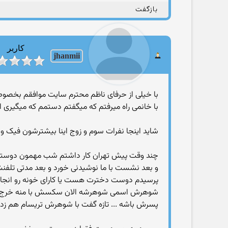
بازگفت
کاربر
jhanmii
با خیلی از حرفای ناظم محترم سایت موافقم بخصوص ب
با خانمی راه میرفتم که میگفتم دستمم که میگیری ا
شاید اینجا نفرات سوم و زوج اینا بیشترشون فیک 
چند وقت پیش تهران کار داشتم شب مهمون دوستم ق
و بعد نشست با ما نوشیدنی خورد و بعد مدتی تلفنش
پرسیدم دوست دخترت هست یا کارای خونه رو انجام م
شوهرش اسمی شوهرشه الان سکسش با منه خرج قر و 
پسرش باشه ... تازه گفت با شوهرش تریسام هم زدیم 