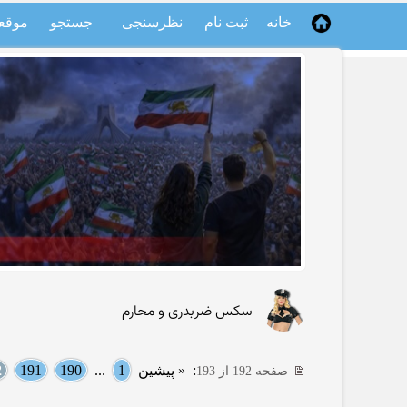
خانه
ثبت نام
نظرسنجی
جستجو
موقع
سکس ضربدری و محارم
:
« پیشین
1
...
190
191
2
صفحه 192 از 193