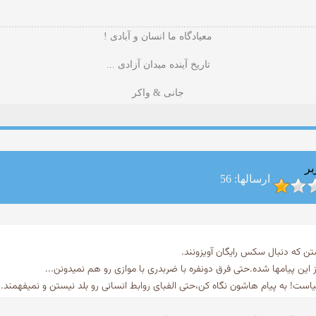
معیادگاه ما انسان و آبادی !
تاریخ آینده میدان آزادی ...
جانی & واکر
بر
ارسالها: 56
ه دنبال سکس رایگان آویزونند.
این پیامها شده.حتی فرق دونفره با ضربدری با موازی رو هم نمیدونن...
یاست! به پیام هاشون نگاه کن،حتی الفبای روابط انسانی رو بلد نیستن و نمیفهمند.