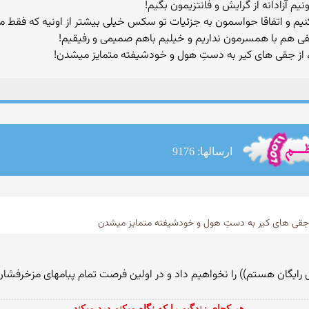
م آزادانه از گرایش و فانتزیمون بگیم!
 بکنیم و اتفاقا حواسمون به جزئیات تو سکس خیلی بیشتر از اونیه که فق
ی هم با همسرمون نداریم و خیلیم باهم صمیمی و رفیقیم!
 از جقی های کیر به دستِ هول و خودشیفته متمایز میشدن!
ارسالها: 9176
ز جقی های کیر به دستِ هول و خودشیفته متمایز میشدن
 رایگان هستم)) را نخواهیم داد و در اولین فرصت تمام پبامهای مزخرفشا
هر کجای زندگیم را که نگاه میکنم درد میکند...