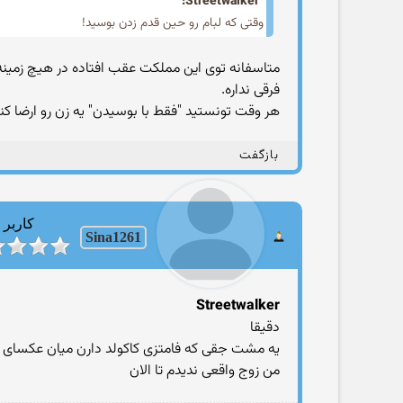
Streetwalker:
وقتی که لبام رو حین قدم زدن بوسید!
متاسفانه توی این مملکت عقب افتاده در هیچ زمی
فرقی نداره.
هر وقت تونستید "فقط با بوسیدن" یه زن رو ارضا ک
بازگفت
کاربر
Sina1261
Streetwalker
دقیقا
یه مشت جقی که فامتزی کاکولد دارن میان عکسای ت
من زوج واقعی ندیدم تا الان