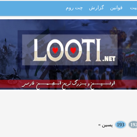
یت
قوانین
گزارش
چت روم
19
193
پسین »