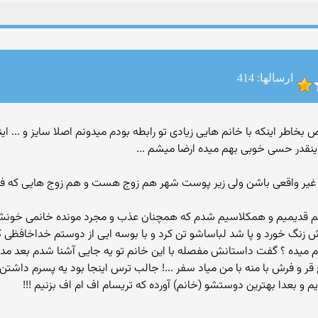
ارسالها: 414
خاطر اینکه با خانم هایی زیادی تو رابطه بودم میدونم اصلا سایز و ...
ینقدر حسی خوبی بهم میده ارضا میشم ...
و غیر واقعی باشن ولی زیر پوست شهر هم زوج هست و هم زوج هایی که فا
دیمیم و همکلاسیم شدم که همچنان عذب و مجرد مونده خانمی خونش بو
 زنگ خورد و پا شد لباساشو تن کرد و با بوسه ایی از دوستم خداخافظی 
یده ؟ گفت داستانش مفصله با این خانم تو یه جایی آشنا شدم بعد مدتی
فرش با منه با من میاد سفر ...! جالب ترس اینجا بود یه پسرم داشتن 
و بعدا بهترین دوستشو (خانم) آورده که تریسام اف ام اف بزنیم !!!