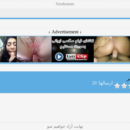
Sinahastam
↓ Advertisement ↓
ر
ارسالها: 20
نهایت آزاد‌ خواهیم شو