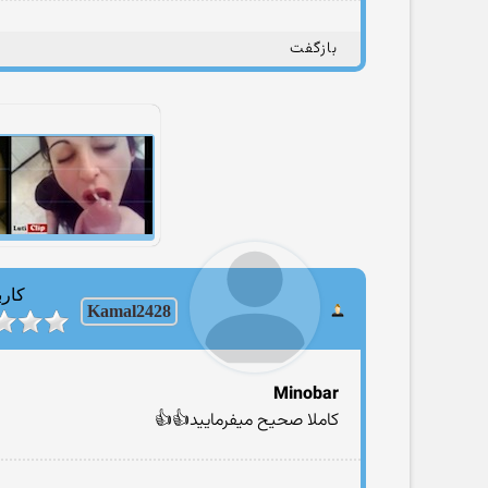
بازگفت
کارب
Kamal2428
Minobar
کاملا صحیح میفرمایید👍👍