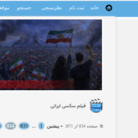
خانه
ثبت نام
نظرسنجی
جستجو
موقع
فیلم سکسی ایرانی
:
« پیشین
1
...
833
834
5
صفحه 834 از 871