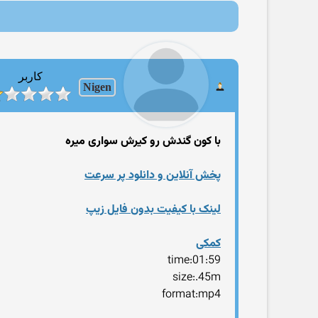
کاربر
Nigen
با کون گندش رو کیرش سواری میره
پخش آنلاین و دانلود پر سرعت
لینک با کیفیت بدون فایل زیپ
کمکی
time:01:59
size:.45m
format:mp4