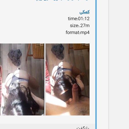
کمکی
time:01:12
size:.27m
format:mp4
بازگفت