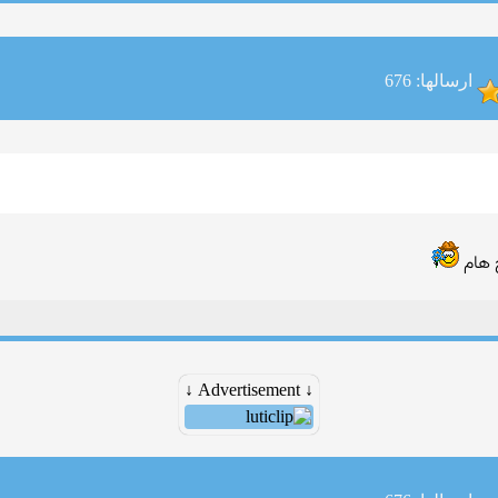
ارسالها: 676
چ هام
↓ Advertisement ↓