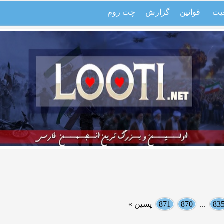
یت
قوانین
گزارش
چت روم
83
...
870
871
پسین »