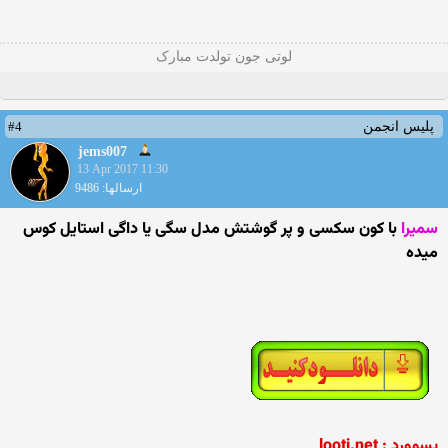
لوتی جون تولدت مبارک
#4
پلیس انجمن
jems007
13 Apr 2017 11:30
ارسالها: 9486
سمیرا
با کون سکسی و پر گوشتش مدل سگی یا داگی استایل کوس
میده
پسوورد : looti.net