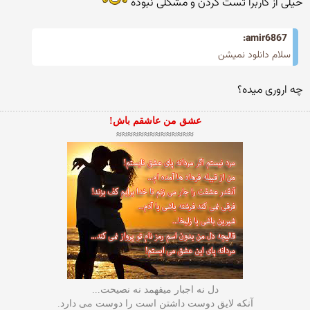
خیلی از کاربرا تست کردن و مشکلی نبوده
amir6867:
سلام دانلود نمیشن
چه اروری میده؟
عشق من عاشقم باش!
≈≈≈≈≈≈≈≈≈≈≈≈≈≈
دل نه اجبار میفهمد نه نصیحت...
آنکه لایق دوست داشتن است را دوست می دارد.