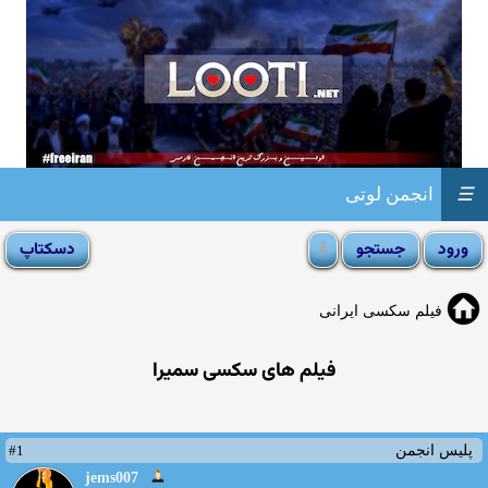
☰
انجمن لوتی
فیلم سکسی ایرانی
فیلم های سکسی سمیرا
#1
پلیس انجمن
jems007