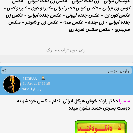
خوشگل ایراتی - زن لخت ایرانی - عکس زن لخت ایرانی - عکس
کوس زن ایرانی - عکس کوس دختر ایرانی -کیر تو کون - کیر تو کس -
عکس کون زن - عکس جنده ایرانی - عکس جنده ایرانی - عکس زن
جنده ایرانی - زن جنده - عکس ممه - عکس زن و شوهر - سکس
ضربدری - عکس سکس ضربدری
لوتی جون تولدت مبارک
#2
پلیس انجمن
jems007
13 Apr 2017 11:28
ارسالها: 9486
سمیرا
دختر بلوند خوش هیکل ایرانی اندام سکسی خودشو به
دوست پسرش حمید نشون میده