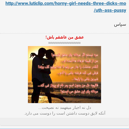
http://www.luticlip.com/hor
ny-girl-needs-three-dicks-mo
uth-ass-pussy/
سپاس
عشق من عاشقم باش!
≈≈≈≈≈≈≈≈≈≈≈≈≈≈
دل نه اجبار میفهمد نه نصیحت...
آنکه لایق دوست داشتن است را دوست می دارد.