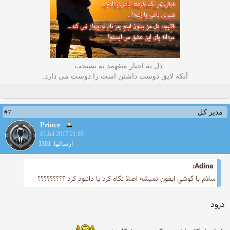
دل نه اجبار میفهمد نه نصیحت...
آنکه لایق دوست داشتن است را دوست می دارد.
#7
مدیر کل
Prince
13 Jul 2017 21:05
ارسالها: 3301
Adina:
سلام با گوشي ايفون نميشه اصلا نگاه كرد يا دانلود كرد ؟؟؟؟؟؟؟؟؟
درود