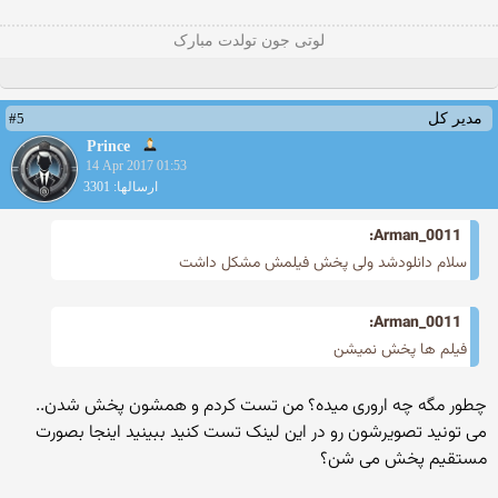
لوتی جون تولدت مبارک
#5
مدیر کل
Prince
14 Apr 2017 01:53
ارسالها: 3301
Arman_0011:
سلام دانلودشد ولی پخش فیلمش مشکل داشت
Arman_0011:
فيلم ها پخش نميشن
چطور مگه چه اروری میده؟ من تست کردم و همشون پخش شدن..
می تونید تصویرشون رو در این لینک تست کنید ببینید اینجا بصورت
مستقیم پخش می شن؟