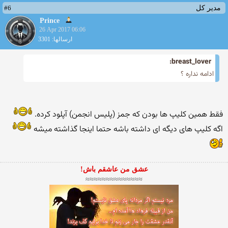
#6
مدیر کل
Prince
26 Apr 2017 06:06
ارسالها: 3301
breast_lover:
ادامه نداره ؟
فقط همین کلیپ ها بودن که جمز (پلیس انجمن)‌ آپلود کرده.
اگه کلیپ های دیگه ای داشته باشه حتما اینجا گذاشته میشه
عشق من عاشقم باش!
≈≈≈≈≈≈≈≈≈≈≈≈≈≈