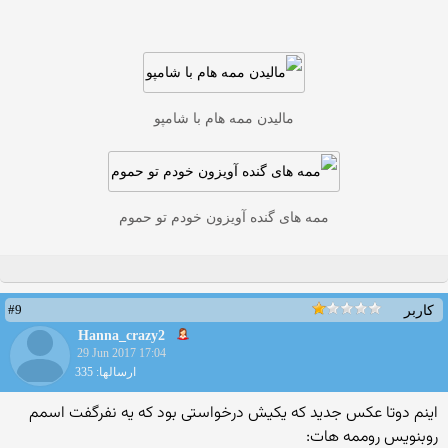
مالیدن ممه هام با شامپو
ممه های گنده آویزون خودم تو حموم
#9
کاربر
Hanna_crazy2
29 Jun 2017 17:04
ارسالها: 335
اینم دوتا عکس جدید که یکیش درخواستی بود که یه نفرگفت اسمم
روبنویس روممه هات: