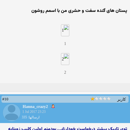
پستان های گنده سفت و حشری من با اسمم روشون
1
2
#10
کاربر
Hanna_crazy2
1 Jul 2017 23:23
ارسالها: 335
توی تاپیک بیشتر درخواست خودارزایی بودمنم اولین کلیپ زوبنابه