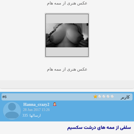
عکس هنری از ممه هام
عکس هنری از ممه هام
#6
کاربر
Hanna_crazy2
28 Jun 2017 15:26
ارسالها: 335
سلفی از ممه های درشت سکسیم