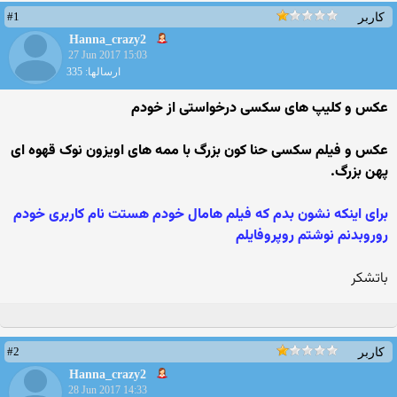
#1
کاربر
Hanna_crazy2
27 Jun 2017 15:03
ارسالها: 335
عکس و کلیپ های سکسی درخواستی از خودم
عکس و فیلم سکسی حنا کون بزرگ با ممه های اویزون نوک قهوه ای
پهن بزرگ.
برای اینکه نشون بدم که فیلم هامال خودم هستت نام کاربری خودم
روروبدنم نوشتم روپروفایلم
باتشکر
#2
کاربر
Hanna_crazy2
28 Jun 2017 14:33