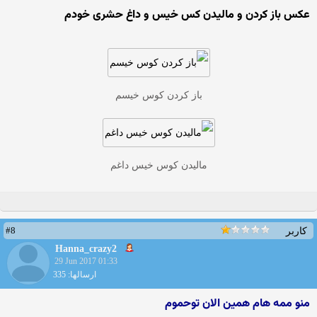
عکس باز کردن و مالیدن کس خیس و داغ حشری خودم
باز کردن کوس خیسم
مالیدن کوس خیس داغم
#8
کاربر
Hanna_crazy2
29 Jun 2017 01:33
ارسالها: 335
منو ممه هام همین الان توحموم