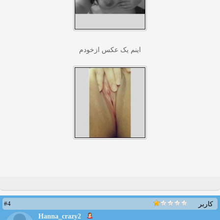
اینم یک عکس ازخودم
#4
کاربر
Hanna_crazy2