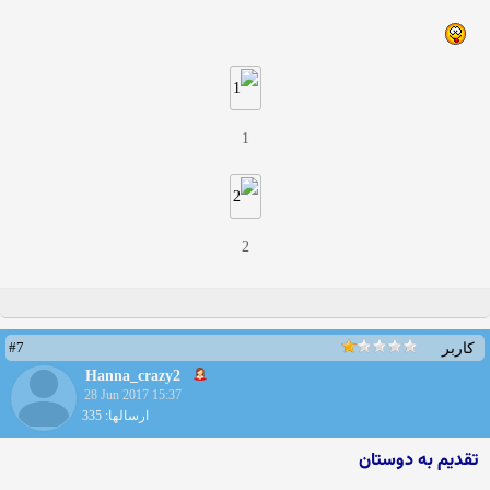
1
2
#7
کاربر
Hanna_crazy2
28 Jun 2017 15:37
ارسالها: 335
تقدیم به دوستان