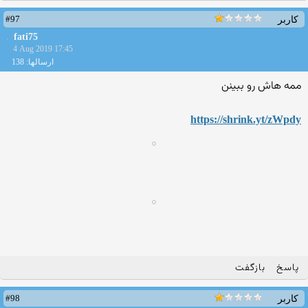
#97
کاربر
fati75
4 Aug 2019 17:45
ارسالها: 138
ممه هاش رو ببینن
https://shrink.yt/zWpdy
پاسخ
بازگفت
#98
کاربر