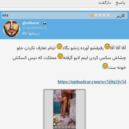
پاسخ
بازگفت
#94
کاربر
glodiiator
31 Jul 2019 02:31
ارسالها: 384
آقا آقا آقا
رفیقشو آورده زنشو بگاد
اینام تعارف نکردن جلو
چشاش سکس کردن اینم لایو گرفته
مملکت که نیس کسکش
خونه ست
https://uploadrar.com/wc5jjtg2jy54