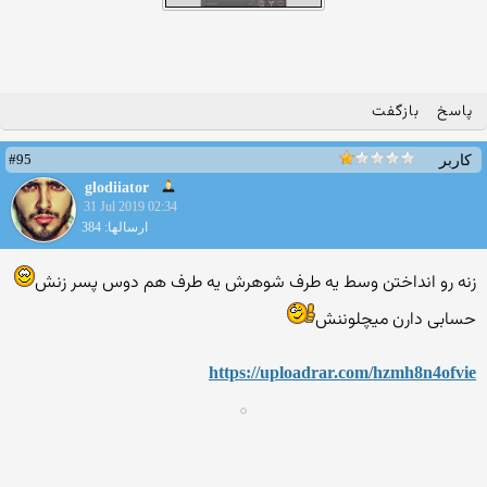
پاسخ
بازگفت
#95
کاربر
glodiiator
31 Jul 2019 02:34
ارسالها: 384
زنه رو انداختن وسط یه طرف شوهرش یه طرف هم دوس پسر زنش
حسابی دارن میچلوننش
https://uploadrar.com/hzmh8n4ofvie