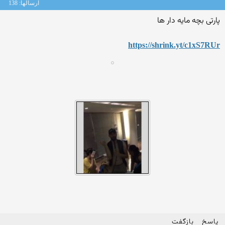
ارسالها: 138
پارتی بچه مایه دار ها
https://shrink.yt/c1xS7RUr
پاسخ
بازگفت