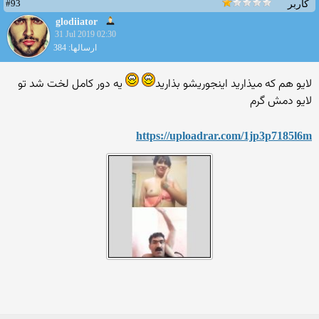
#93
کاربر
glodiiator
31 Jul 2019 02:30
ارسالها: 384
لایو هم که میذارید اینجوریشو بذارید
یه دور کامل لخت شد تو
لایو دمش گرم
https://uploadrar.com/1jp3p7185l6m