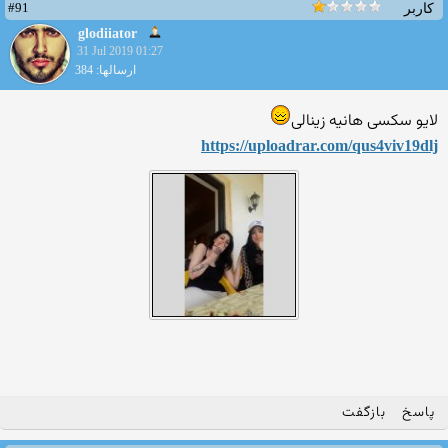
#91
کاربر
glodiiator
31 Jul 2019 01:27
ارسالها: 384
لایو سکسی هانیه زینالی
https://uploadrar.com/qus4viv19dlj
پاسخ
بازگفت