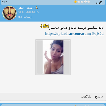
#92
کاربر
glodiiator
31 Jul 2019 01:35
ارسالها: 384
لایو سکسی پرستو عابدی مربی بدنساز
https://uploadrar.com/arumyf9aj36d
پاسخ
بازگفت