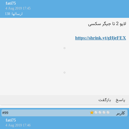
fati75
4 Aug 2019 17:45
ارسالها: 138
لایو 2 تا جیگر سکسی
https://shrink.yt/gHjeFEX
پاسخ
بازگفت
#99
کاربر
fati75
4 Aug 2019 17:46