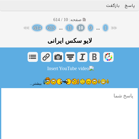
پاسخ
بازگفت
صفحه: 10 / 614
>>
614
613
...
11
10
9
...
1
<<
لایو سکس ایرانی
بیشتر...