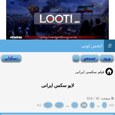
☰
انجمن لوتی
فیلم سکسی ایرانی
لایو سکس ایرانی
صفحه: 10 / 614
>>
614
613
...
11
10
9
...
1
<<