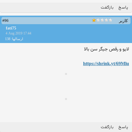
پاسخ
بازگفت
#96
کاربر
fati75
4 Aug 2019 17:44
ارسالها: 138
لایو و رقص جیگر سن بالا
https://shrink.yt/69Mlu
پاسخ
بازگفت