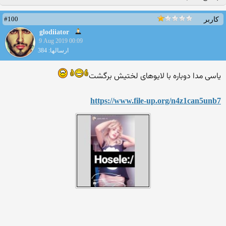
#100
کاربر
glodiiator
9 Aug 2019 00:09
ارسالها: 384
یاسی مدا دوباره با لایوهای لختیش برگشت
https://www.file-up.org/n4z1can5unb7