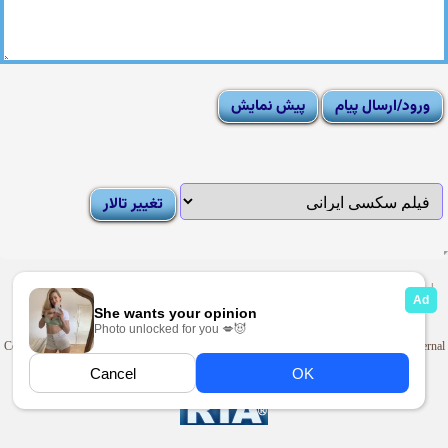
|
Moderator List
|
FAQ
|
How To
|
Rules
|
News
|
DMCA/Report Abuse (گزارش)
Sexy Pictures Archive
|
Adult Forums
|
Advertise on Looti
Copyright © 2009-2025
Looti.net
. Looti Forums is not responsible for the content of external
sites