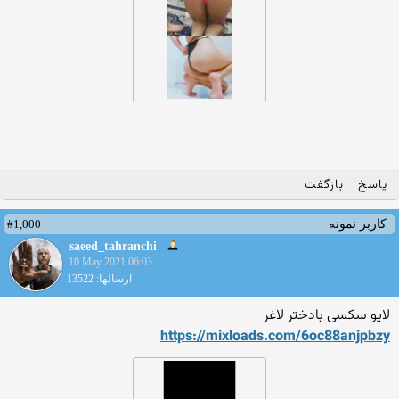
پاسخ
بازگفت
#1,000
کاربر نمونه
saeed_tahranchi
10 May 2021 06:03
ارسالها: 13522
لایو سکسی بادختر لاغر
https://mixloads.com/6oc88a
njpbzy