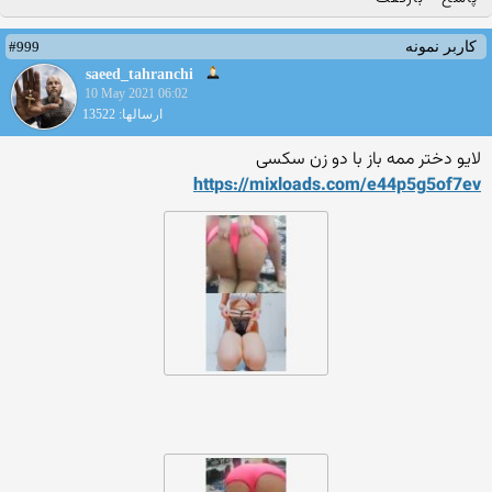
#999
کاربر نمونه
saeed_tahranchi
10 May 2021 06:02
ارسالها: 13522
لایو دختر ممه باز با دو زن سکسی
https://mixloads.com/e44p5g
5of7ev