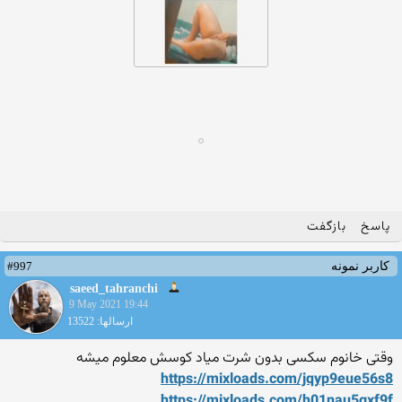
پاسخ
بازگفت
#997
کاربر نمونه
saeed_tahranchi
9 May 2021 19:44
ارسالها: 13522
وقتی خانوم سکسی بدون شرت میاد کوسش معلوم میشه
https://mixloads.com/jqyp9e
ue56s8
https://mixloads.com/h01nau
5gxf9f