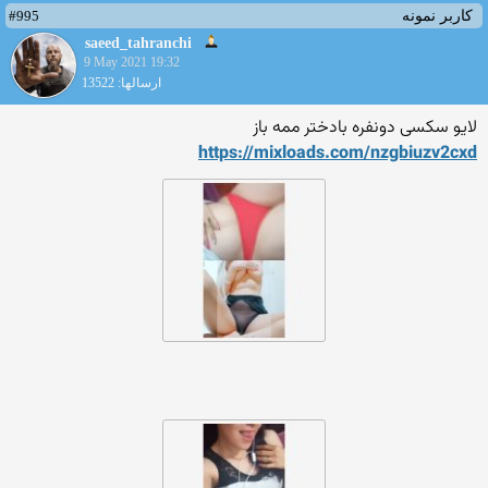
#995
کاربر نمونه
saeed_tahranchi
9 May 2021 19:32
ارسالها: 13522
لایو سکسی دونفره بادختر ممه باز
https://mixloads.com/nzgbiu
zv2cxd