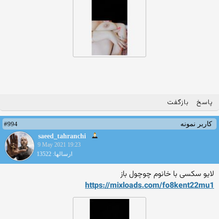
پاسخ
بازگفت
#994
کاربر نمونه
saeed_tahranchi
9 May 2021 19:23
ارسالها: 13522
لایو سکسی با خانوم چوچول باز
https://mixloads.com/fo8ken
t22mu1