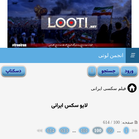
☰
انجمن لوتی
فیلم سکسی ایرانی
لایو سکس ایرانی
صفحه: 100 / 614
>>
614
613
...
101
100
99
...
1
<<