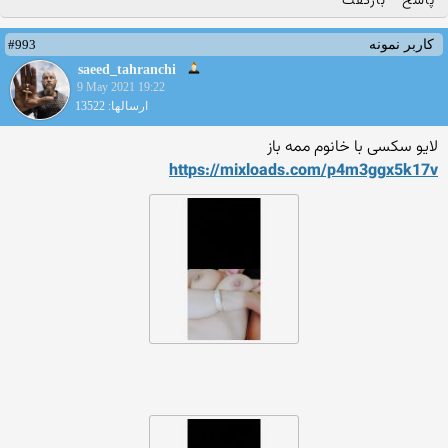
پاسخ
بازگفت
#993
کاربر نمونه
saeed_tahranchi
9 May 2021 19:22
ارسالها: 13522
لایو سکسی با خانوم ممه باز
https://mixloads.com/p4m3gg
x5k17v