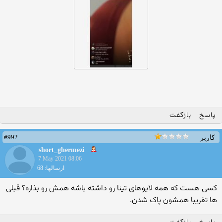
پاسخ
بازگفت
#992
کاربر
short_ghermezi
7 May 2021 08:06
ارسالها: 68
کسی هست که همه لایوهای تینا رو داشته باشه همش رو بذاره؟ قبلی
ها تقریبا همشون پاک شدن.