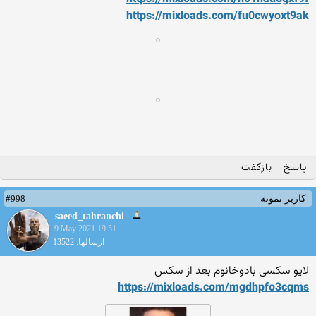
https://mixloads.com/fu0cwy
oxt9ak
پاسخ
بازگفت
#998
کاربر نمونه
saeed_tahranchi
9 May 2021 19:51
ارسالها: 13522
لایو سکسی بادوخانوم بعد از سکس
https://mixloads.com/mgdhpf
o3cqms