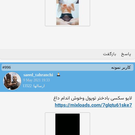
پاسخ
بازگفت
#996
کاربر نمونه
saeed_tahranchi
9 May 2021 19:33
ارسالها: 13522
لایو سکسی بادختر توپول وخوش اندام داغ
https://mixloads.com/7glqtu
61ske7