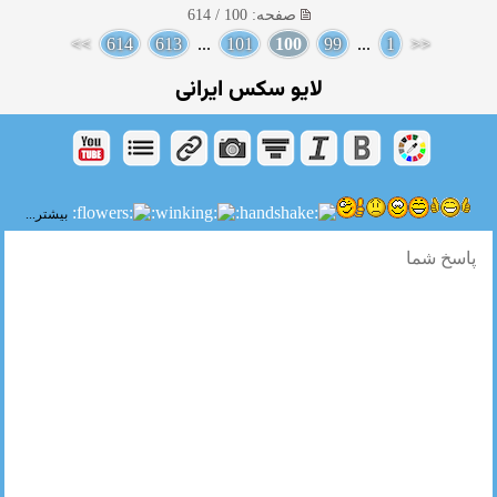
صفحه: 100 / 614
>>
614
613
...
101
100
99
...
1
<<
لایو سکس ایرانی
بیشتر...