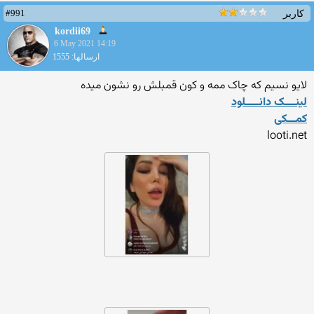
#991
کاربر
kordii69
6 May 2021 14:19
ارسالها: 1555
لایو نسیم که چاک ممه و کون قمبلش رو نشون میده
لینــــک دانـــــلود
کمـــکی
looti.net