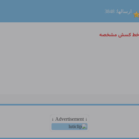
ارسالها: 3848
ه ؛ خط کسش مشخصه
↓ Advertisement ↓