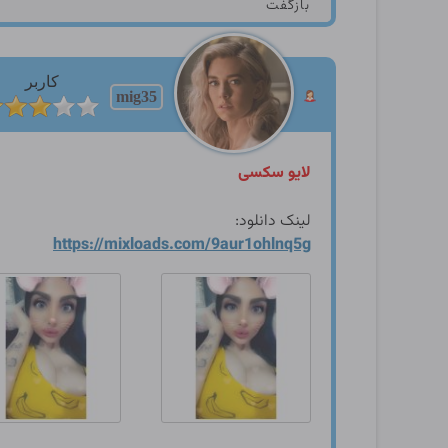
بازگفت
کاربر
mig35
لایو سکسی
لینک دانلود:
https://mixloads.com/9aur1o
hlnq5g