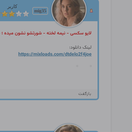
کاربر
mig35
لایو سکسی - نیمه لخته - شورتشو نشون مید
لینک دانلود:
https://mixloads.com/dtdelo
2f4joe
بازگفت