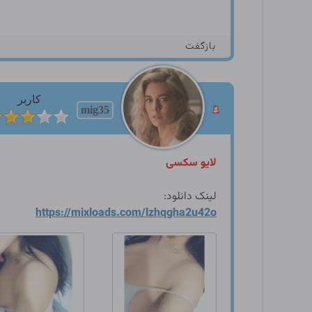
بازگفت
کاربر
mig35
لایو سکسی
لینک دانلود:
https://mixloads.com/lzhqgh
a2u42o