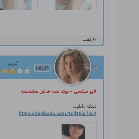
بازگفت
کاربر
mig35
لایو سکسی - نوک ممه هاش مشخصه
لینک دانلود:
https://mixloads.com/1ujl18
ja7x51