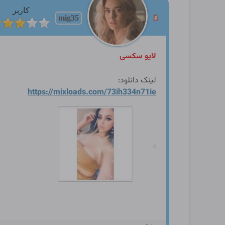
کاربر
mig35
لایو سکسی
لینک دانلود:
https://mixloads.com/73ih33
4n71ie