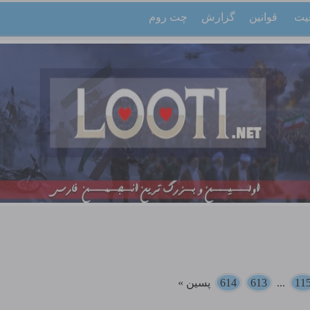
یت
قوانین
گزارش
چت روم
11
...
613
614
پسین »