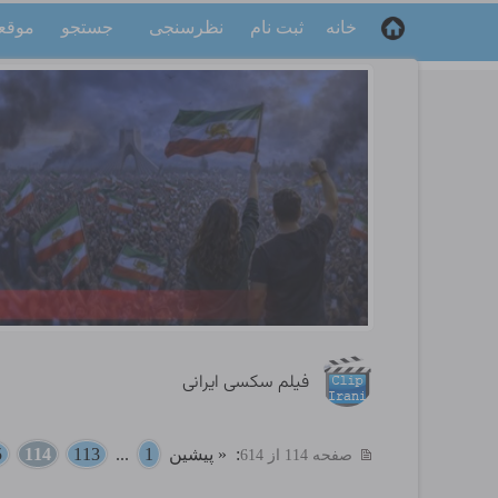
خانه
ثبت نام
نظرسنجی
جستجو
موقع
فیلم سکسی ایرانی
:
« پیشین
1
...
113
114
5
صفحه 114 از 614