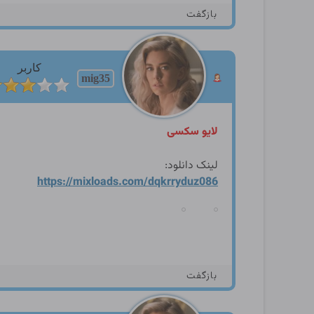
بازگفت
کاربر
mig35
لایو سکسی
لینک دانلود:
https://mixloads.com/dqkrry
duz086
بازگفت