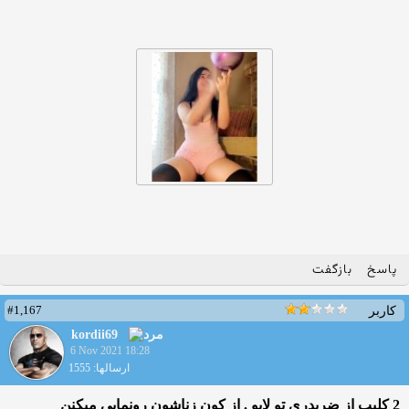
پاسخ
بازگفت
#1,167
کاربر
kordii69
6 Nov 2021 18:28
ارسالها: 1555
2 کلیپ از ضربدری تو لایو . از کون زناشون رونمایی میکنن