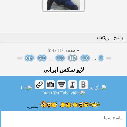
پاسخ
بازگفت
صفحه: 117 / 614
>>
614
613
...
118
117
116
...
1
<<
لایو سکس ایرانی
بیشتر...