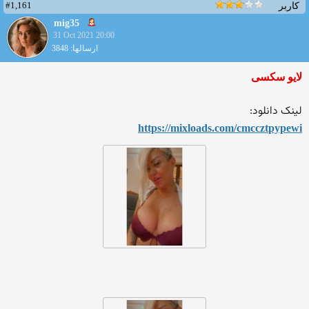
#1,161
کاربر
mig35
31 Oct 2021 20:00
ارسالها: 3848
لایو سکسی
لینک دانلود:
https://mixloads.com/cmcczt
pypewi