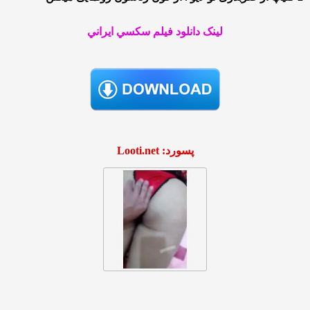
لينک دانلود فيلم سکسي ايراني
پسورد: Looti.net