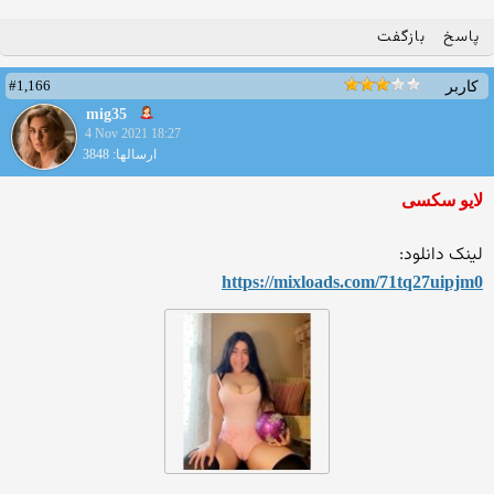
پاسخ
بازگفت
#1,166
کاربر
mig35
4 Nov 2021 18:27
ارسالها: 3848
لایو سکسی
لینک دانلود:
https://mixloads.com/71tq27
uipjm0