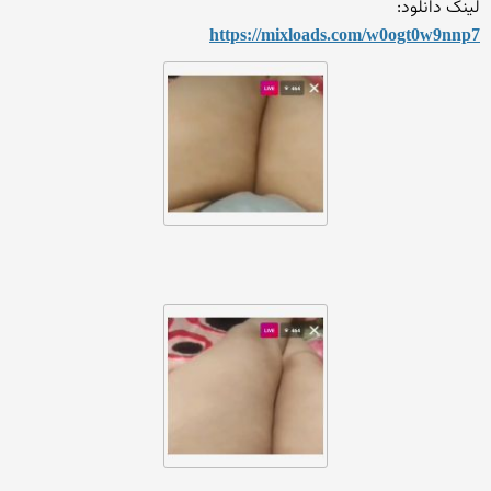
لینک دانلود:
https://mixloads.com/w0ogt0
w9nnp7