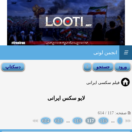
☰
انجمن لوتی
فیلم سکسی ایرانی
لایو سکس ایرانی
صفحه: 117 / 614
>>
614
613
...
118
117
116
...
1
<<