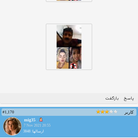
پاسخ
بازگفت
#1,170
کاربر
mig35
7 Nov 2021 20:55
ارسالها: 3848