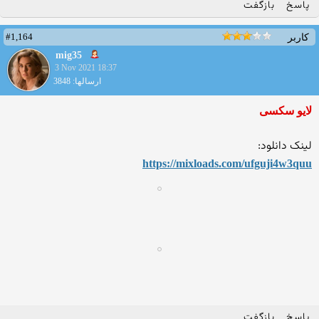
پاسخ
بازگفت
#1,164
کاربر
mig35
3 Nov 2021 18:37
ارسالها: 3848
لایو سکسی
لینک دانلود:
https://mixloads.com/ufguji
4w3quu
پاسخ
بازگفت