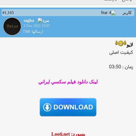
#1,165
کاربر
sagha
3 Nov 2021 23:07
ارسالها: 7560
لایو
کیفیت اصلی
زمان : 03:50
لينک دانلود فيلم سکسي ايراني
پسورد: Looti.net