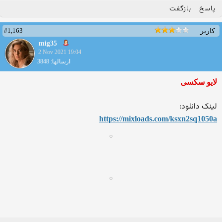
پاسخ
بازگفت
#1,163
کاربر
mig35
2 Nov 2021 19:04
ارسالها: 3848
لایو سکسی
لینک دانلود:
https://mixloads.com/ksxn2s
q1050a