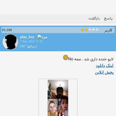
پاسخ
بازگفت
#1,169
کاربر
play_boy
7 Nov 2021 11:35
ارسالها: 1767
لایو خنده داری شد . ممه No
لینک دانلود
پخش انلاین