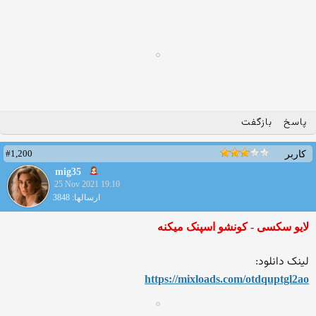
پاسخ
بازگفت
#1,200
کاربر
mig35
25 Nov 2021 19:10
ارسالها: 3848
لایو سکسی - کونشو اسپنک میکنه
لینک دانلود:
https://mixloads.com/otdqup
tgl2ao