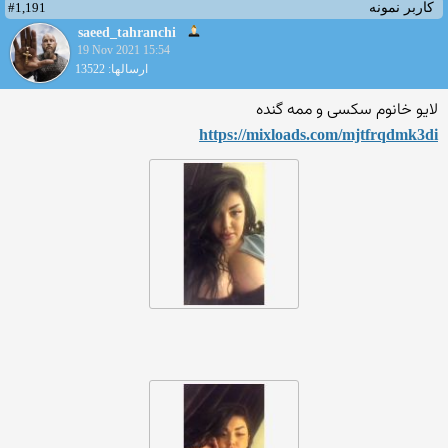
#1,191
کاربر نمونه
saeed_tahranchi
19 Nov 2021 15:54
ارسالها: 13522
لایو خانوم سکسی و ممه گنده
https://mixloads.com/mjtfrq
dmk3di