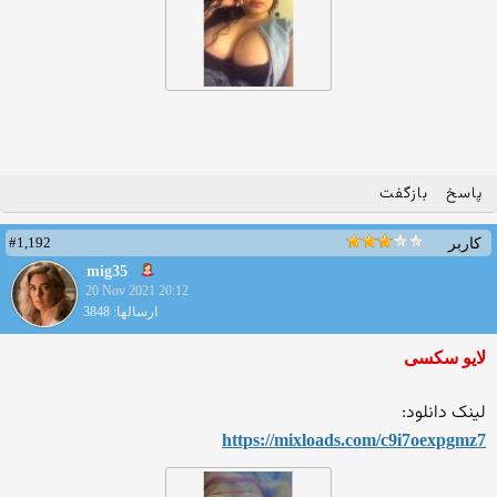
پاسخ
بازگفت
#1,192
کاربر
mig35
20 Nov 2021 20:12
ارسالها: 3848
لایو سکسی
لینک دانلود:
https://mixloads.com/c9i7oe
xpgmz7