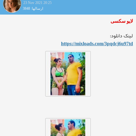
23 Nov 2021 20:25
ارسالها: 3848
لایو سکسی
لینک دانلود:
https://mixloads.com/3pqdcj
6u97td