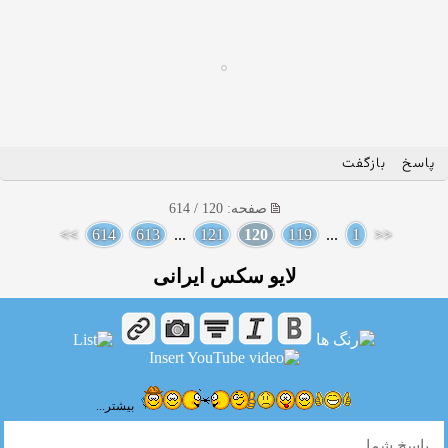
پاسخ
بازگفت
صفحه: 120 / 614
>>
614
613
...
121
120
119
...
1
<<
لایو سکس ایرانی
بیشتر...