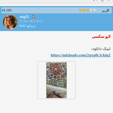
#1,195
کاربر
mig35
21 Nov 2021 20:17
ارسالها: 3848
لایو سکسی
لینک دانلود:
https://mixloads.com/2qxq0c
1ckiq2