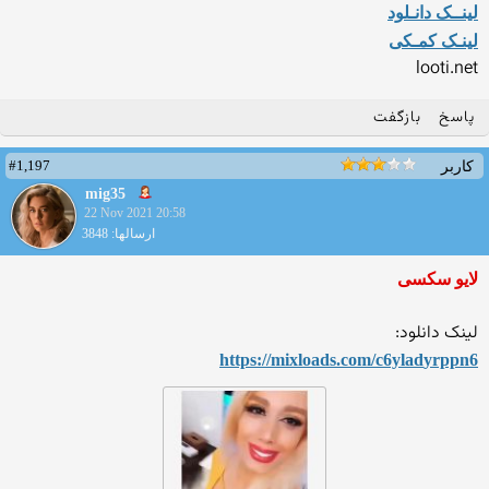
لینــک دانـلود
لینـک کمـکی
looti.net
پاسخ
بازگفت
#1,197
کاربر
mig35
22 Nov 2021 20:58
ارسالها: 3848
لایو سکسی
لینک دانلود:
https://mixloads.com/c6ylad
yrppn6