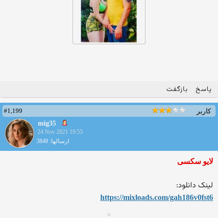
پاسخ
بازگفت
#1,199
کاربر
mig35
24 Nov 2021 19:55
ارسالها: 3848
لایو سکسی
لینک دانلود:
https://mixloads.com/gah186
v0fst6