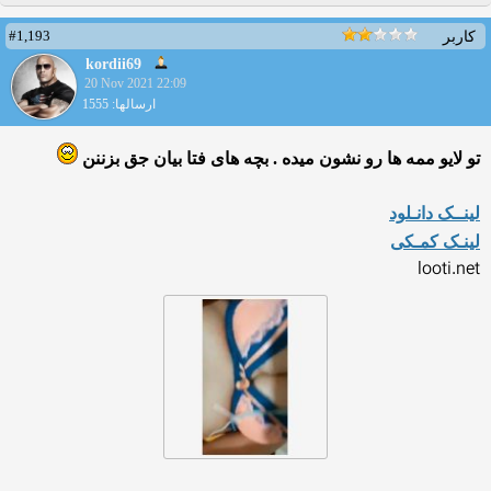
#1,193
کاربر
kordii69
20 Nov 2021 22:09
ارسالها: 1555
تو لایو ممه ها رو نشون میده . بچه های فتا بیان جق بزننن
لینــک دانـلود
لینـک کمـکی
looti.net