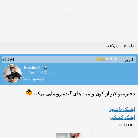
پاسخ
بازگفت
#1,194
کاربر
kordii69
20 Nov 2021 22:09
ارسالها: 1555
دختره تو لایو از کون و ممه های گنده رونمایی میکنه
لینــک دانـلود
لینـک کمـکی
looti.net