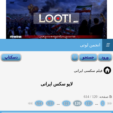
☰
انجمن لوتی
فیلم سکسی ایرانی
لایو سکس ایرانی
صفحه: 120 / 614
>>
614
613
...
121
120
119
...
1
<<