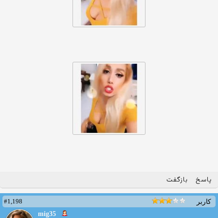
پاسخ
بازگفت
#1,198
کاربر
mig35