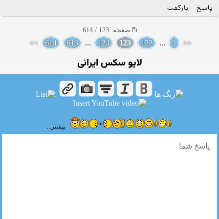
پاسخ
بازگفت
صفحه: 123 / 614
>>
614
613
...
124
123
122
...
1
<<
لایو سکس ایرانی
بیشتر...