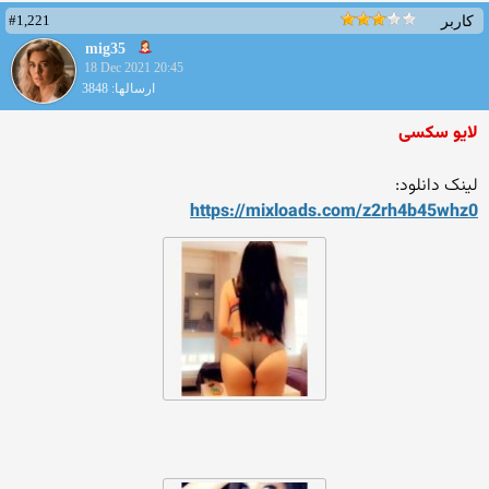
#1,221
کاربر
mig35
18 Dec 2021 20:45
ارسالها: 3848
لایو سکسی
لینک دانلود:
https://mixloads.com/z2rh4b
45whz0