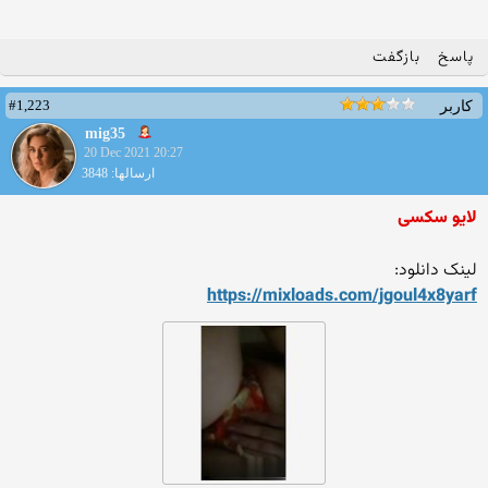
پاسخ
بازگفت
#1,223
کاربر
mig35
20 Dec 2021 20:27
ارسالها: 3848
لایو سکسی
لینک دانلود:
https://mixloads.com/jgoul4
x8yarf