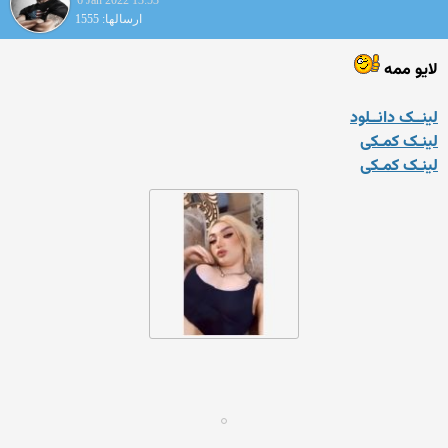
6 Jan 2022 13:53
ارسالها: 1555
لایو ممه
لینــک دانــلود
لینـک کمـکی
لینـک کمـکی