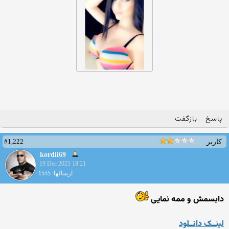
پاسخ
بازگفت
#1,222
کاربر
kordii69
19 Dec 2021 18:21
ارسالها: 1555
دابسمش و ممه نمایی
لینــک دانــلود