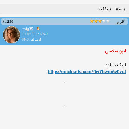
پاسخ
بازگفت
#1,230
کاربر
mig35
10 Jan 2022 18:49
ارسالها: 3848
لایو سکسی
لینک دانلود:
https://mixloads.com/0w7hwm
6v0zof