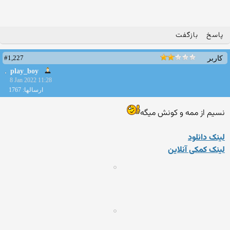
پاسخ
بازگفت
#1,227
کاربر
play_boy
8 Jan 2022 11:28
ارسالها: 1767
نسیم از ممه و کونش میگه
لینک دانلود
لینک کمکی آنلاین