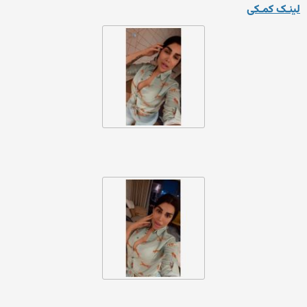
لینـک کمـکی