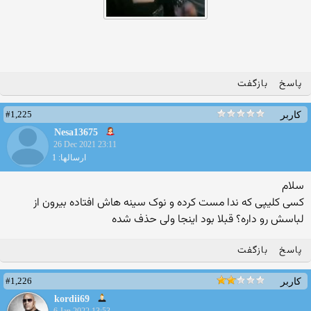
پاسخ
بازگفت
#1,225
کاربر
Nesa13675
26 Dec 2021 23:11
ارسالها: 1
سلام
کسی کلیپی که ندا مست کرده و نوک سینه هاش افتاده بیرون از
لباسش رو داره؟ قبلا بود اینجا ولی حذف شده
پاسخ
بازگفت
#1,226
کاربر
kordii69