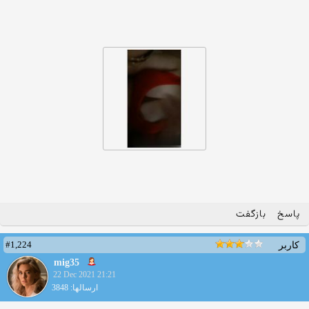
پاسخ
بازگفت
#1,224
کاربر
mig35
22 Dec 2021 21:21
ارسالها: 3848