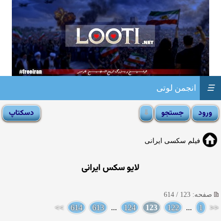
☰
انجمن لوتی
فیلم سکسی ایرانی
لایو سکس ایرانی
صفحه: 123 / 614
>>
614
613
...
124
123
122
...
1
<<