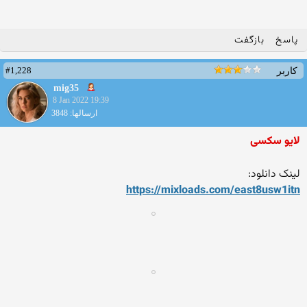
پاسخ
بازگفت
#1,228
کاربر
mig35
8 Jan 2022 19:39
ارسالها: 3848
لایو سکسی
لینک دانلود:
https://mixloads.com/east8u
sw1itn