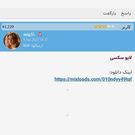
پاسخ
بازگفت
#1,229
کاربر
mig35
9 Jan 2022 19:37
ارسالها: 3848
لایو سکسی
لینک دانلود:
https://mixloads.com/010ndy
y49tqf