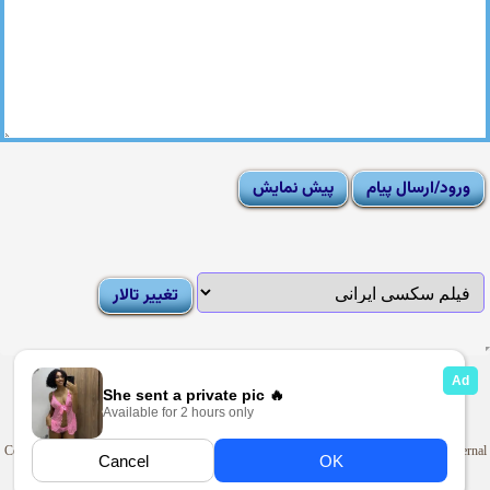
|
Moderator List
|
FAQ
|
How To
|
Rules
|
News
|
DMCA/Report Abuse (گزارش)
Sexy Pictures Archive
|
Adult Forums
|
Advertise on Looti
Copyright © 2009-2025
Looti.net
. Looti Forums is not responsible for the content of external
sites