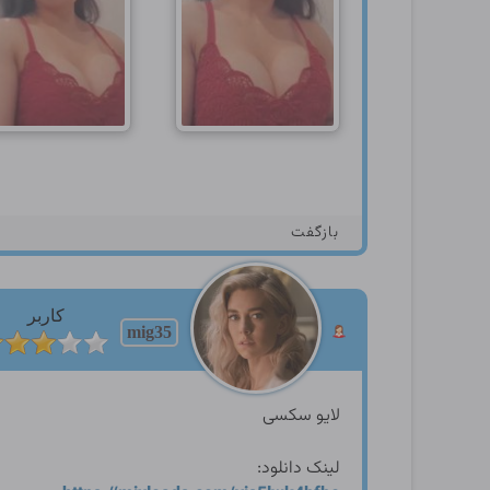
بازگفت
کاربر
mig35
لایو سکسی
لینک دانلود: