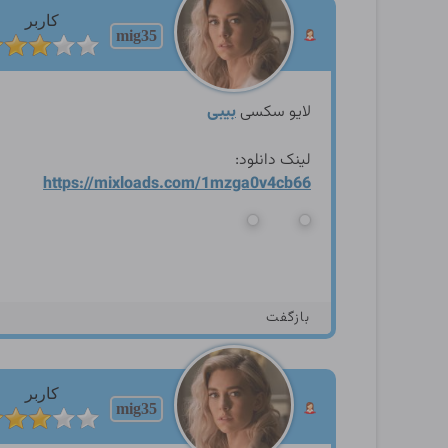
کاربر
mig35
لایو سکسی
بیبی
لینک دانلود:
https://mixloads.com/1mzga0
v4cb66
بازگفت
کاربر
mig35