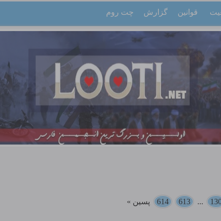
یت
قوانین
گزارش
چت روم
13
...
613
614
پسین »