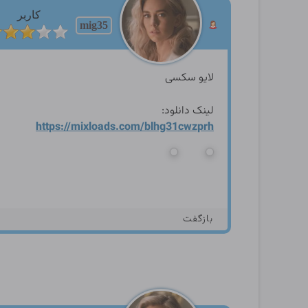
کاربر
mig35
لایو سکسی
لینک دانلود:
https://mixloads.com/blhg31
cwzprh
بازگفت