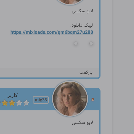
لایو سکسی
لینک دانلود:
https://mixloads.com/qm6bqm
27u288
بازگفت
کاربر
mig35
لایو سکسی