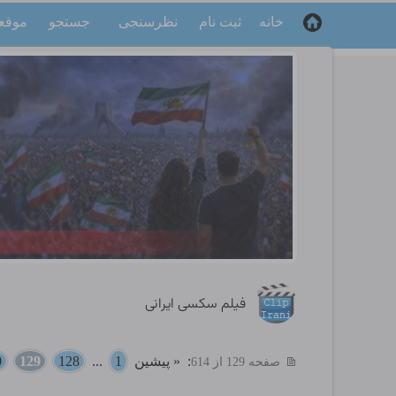
خانه
ثبت نام
نظرسنجی
جستجو
موقع
فیلم سکسی ایرانی
:
« پیشین
1
...
128
129
0
صفحه 129 از 614