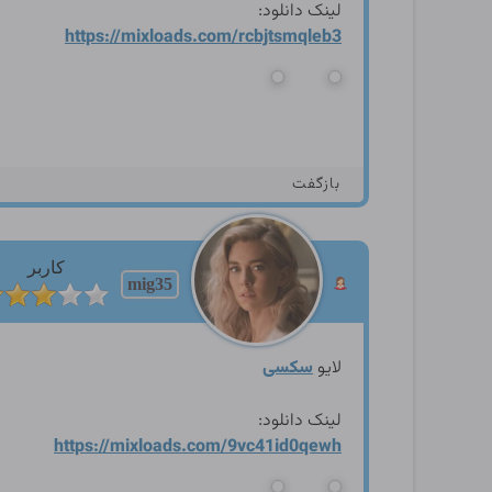
لینک دانلود:
https://mixloads.com/rcbjts
mqleb3
بازگفت
کاربر
mig35
لایو
سکسی
لینک دانلود:
https://mixloads.com/9vc41i
d0qewh