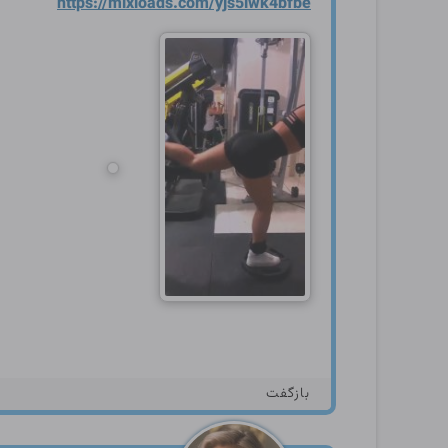
https://mixloads.com/yjs5lw
k4bfbe
بازگفت