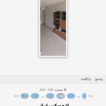
پاسخ
بازگفت
صفحه: 138 / 614
>>
614
613
...
139
138
137
...
1
<<
لایو سکس ایرانی