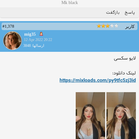
Mk black
پاسخ
بازگفت
#1,378
کاربر
mig35
12 Apr 2022 20:22
ارسالها: 3848
لایو سکسی
لینک دانلود:
https://mixloads.com/py9tfc
5zj3id