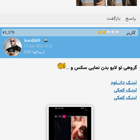
پاسخ
بازگفت
#1,379
کاربر
kordii69
12 Apr 2022 21:22
ارسالها: 1555
گروهی تو لایو بدن نمایی سکس و
...
لینـک دانــلود
لینـک کمکی
لینـک کمکی