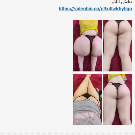
بخش آنلاین
https://videobin.co/c9x4lwk
hyhqo