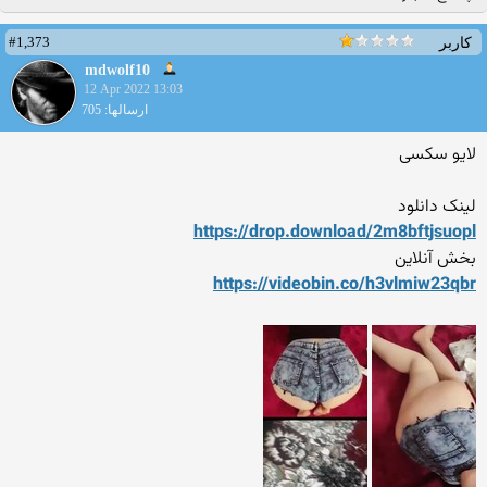
#1,373
کاربر
mdwolf10
12 Apr 2022 13:03
ارسالها: 705
لایو سکسی
لینک دانلود
https://drop.download/2m8bf
tjsuopl
بخش آنلاین
https://videobin.co/h3vlmiw
23qbr