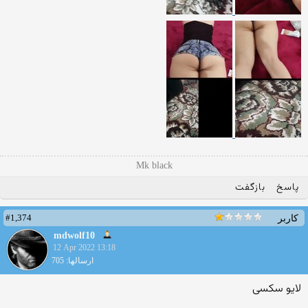
Mk black
پاسخ
بازگفت
#1,374
کاربر
mdwolf10
12 Apr 2022 13:18
ارسالها: 705
لایو سکسی