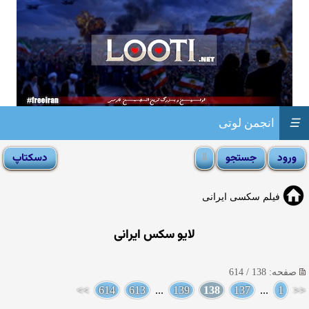
☰
انجمن لوتی
فیلم سکسی ایرانی
لایو سکس ایرانی
صفحه: 138 / 614
>>
614
613
...
139
138
137
...
1
<<