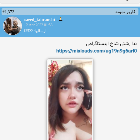
#1,372
کاربر نمونه
saeed_tahranchi
12 Apr 2022 01:58
ارسالها: 13522
ندا رشتی شاخ اینستاگرامی
https://mixloads.com/ug19n9
g6arl0