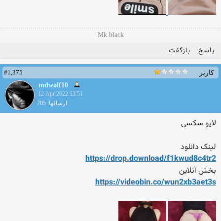
Mk black
پاسخ
بازگفت
#1,375
کاربر
mdwolf10
12 Apr 2022 13:51
ارسالها: 705
لایو سکسی
لینک دانلود
https://drop.download/f1kwu
d8c4tr2
بخش آنلاین
https://videobin.co/wun2xb3
aet3s