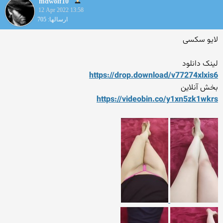
mdwolf10
12 Apr 2022 13:58
ارسالها: 705
لایو سکسی
لینک دانلود
https://drop.download/v7727
4xlxis6
بخش آنلاین
https://videobin.co/y1xn5zk
1wkrs