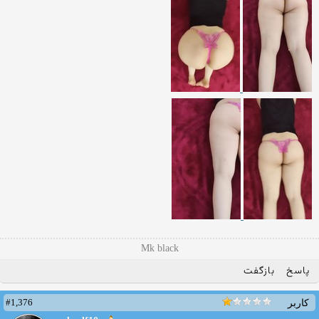
Mk black
پاسخ
بازگفت
#1,376
کاربر