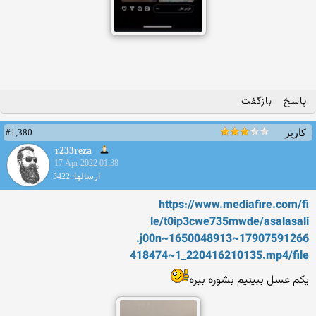
پاسخ
بازگفت
#1,380
کاربر
r233reza
17 Apr 2022 01:38
ارسالها: 3422
https://www.mediafire.com/fi
le/t0ip3cwe735mwde/asalasali
.j00n~1650048913~17907591266
418474~1_220416210135.mp4/fi
le
یکم عسل ببینیم بشوره ببره