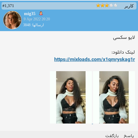
#1,371
کاربر
mig35
9 Apr 2022 20:20
ارسالها: 3848
لایو سکسی
لینک دانلود:
https://mixloads.com/x1qmry
skag1r
پاسخ
بازگفت