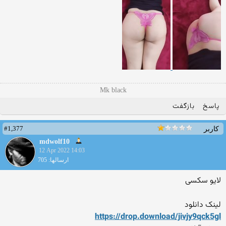
Mk black
پاسخ
بازگفت
#1,377
کاربر
mdwolf10
12 Apr 2022 14:03
ارسالها: 705
لایو سکسی
لینک دانلود
https://drop.download/jivjy
9qck5gl