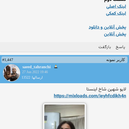
لینک اصلی
لینک کمکی
پخش آنلاین و دانلود
پخش آنلاین
پاسخ
بازگفت
#1,447
کاربر نمونه
saeed_tahranchi
27 Jun 2022 19:46
ارسالها: 13522
لایو شهین شاخ اینستا
https://mixloads.com/ieyhfc
dikh4n