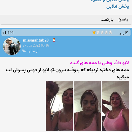
پخش آنلاین
پاسخ
بازگفت
#1,446
کاربر
missmahtab20
27 Jun 2022 00:16
ارسالها: 94
لایو داف وطنی با ممه های گنده
ممه های دختره نزدیکه که بیوفته بیرون.تو لایو از دوس پسرش لب
میگیره