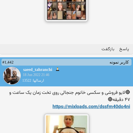
پاسخ
بازگفت
#1,442
کاربر نمونه
saeed_tahranchi
18 Jun 2022 21:46
ارسالها: 13522
🔴لایو فروشی و سکسی خانوم جنجالی روی تخت زمان یک ساعت و
۴۷ دقیقه🔴
https://mixloads.com/dssfm4
0do4ni