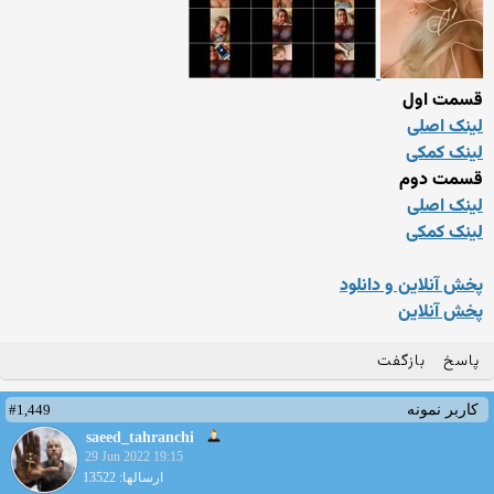
قسمت اول
لینک اصلی
لینک کمکی
قسمت دوم
لینک اصلی
لینک کمکی
پخش آنلاین و دانلود
پخش آنلاین
پاسخ
بازگفت
#1,449
کاربر نمونه
saeed_tahranchi
29 Jun 2022 19:15
ارسالها: 13522