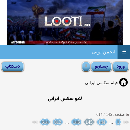
☰
انجمن لوتی
فیلم سکسی ایرانی
لایو سکس ایرانی
صفحه: 145 / 614
>>
614
613
...
146
145
144
...
1
<<