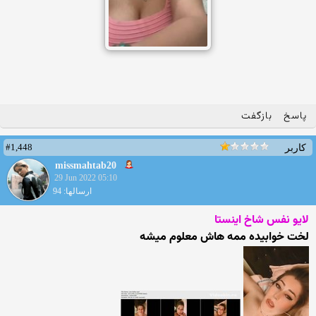
پاسخ
بازگفت
#1,448
کاربر
missmahtab20
29 Jun 2022 05:10
ارسالها: 94
لایو نفس شاخ اینستا
لخت خوابیده ممه هاش معلوم میشه