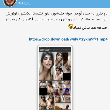
ارسالها: 384
دو نفری یه جنده آوردن خونه یکیشون اینور نشسته یکیشون اونورش
دارن هی میمالنش. کس و کون و ممه رو دونفری افتادن روش میمالن
جندهه هم بدش نمیاد
https://drop.download/94dv7
tzykm9f/1.mp4