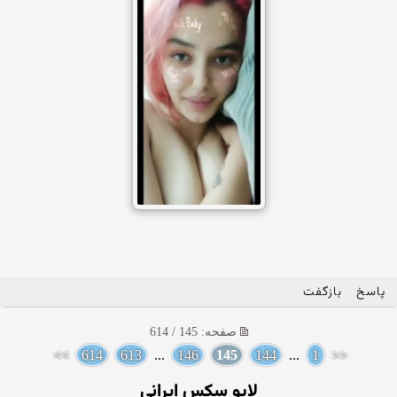
پاسخ
بازگفت
صفحه: 145 / 614
>>
614
613
...
146
145
144
...
1
<<
لایو سکس ایرانی