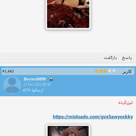
پاسخ
بازگفت
#1,443
کاربر
Boysexi0098
23 Jun 2022 08:38
ارسالها: 4570
لیزرکرده
https://mixloads.com/gvx5aw
yockky