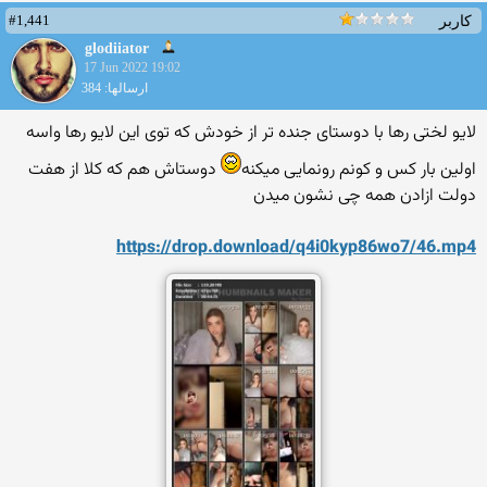
#1,441
کاربر
glodiiator
17 Jun 2022 19:02
ارسالها: 384
لایو لختی رها با دوستای جنده تر از خودش که توی این لایو رها واسه
اولین بار کس و کونم رونمایی میکنه
دوستاش هم که کلا از هفت
دولت ازادن همه چی نشون میدن
https://drop.download/q4i0k
yp86wo7/46.mp4