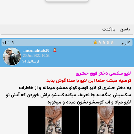
پاسخ
بازگفت
#1,445
کاربر
missmahtab20
26 Jun 2022 10:53
ارسالها: 94
لایو سکسی دختر فوق حشری
توصیه میشه حتما این لایو با صدا گوش بدید
یه دختر حشری تو لایو کوسو کونو ممشو میماله و از خاطرات
سکسیش میگه.یه جا تعریف میکنه کسشو براش خوردن که آبش تو
لایو میاد و آب کوسشو نشون میده و میخوره