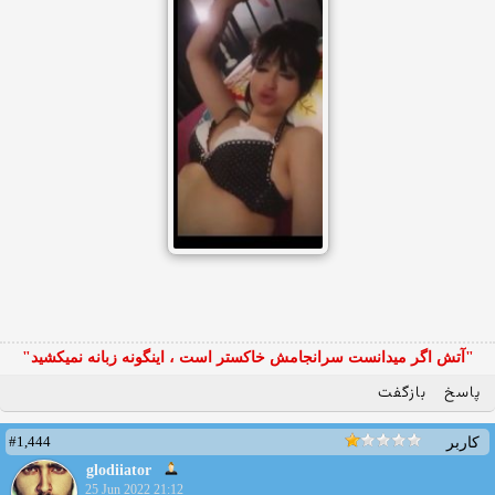
"آتش اگر ميدانست سرانجامش خاكستر است ، اينگونه زبانه نميكشيد"
پاسخ
بازگفت
#1,444
کاربر
glodiiator
25 Jun 2022 21:12