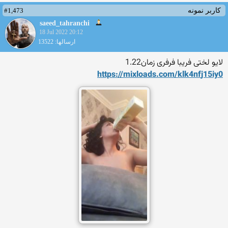
#1,473
کاربر نمونه
saeed_tahranchi
18 Jul 2022 20:12
ارسالها: 13522
لایو لختی فریبا فرفری زمان1.22
https://mixloads.com/klk4nf
j15iy0