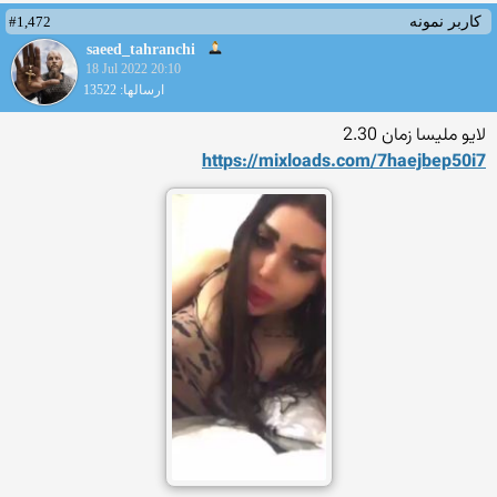
#1,472
کاربر نمونه
saeed_tahranchi
18 Jul 2022 20:10
ارسالها: 13522
لایو ملیسا زمان 2.30
https://mixloads.com/7haejb
ep50i7