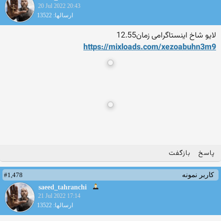
20 Jul 2022 20:43
ارسالها: 13522
لایو شاخ اینستاگرامی زمان12.55
https://mixloads.com/xezoab
uhn3m9
پاسخ
بازگفت
#1,478
کاربر نمونه
saeed_tahranchi
21 Jul 2022 17:14
ارسالها: 13522