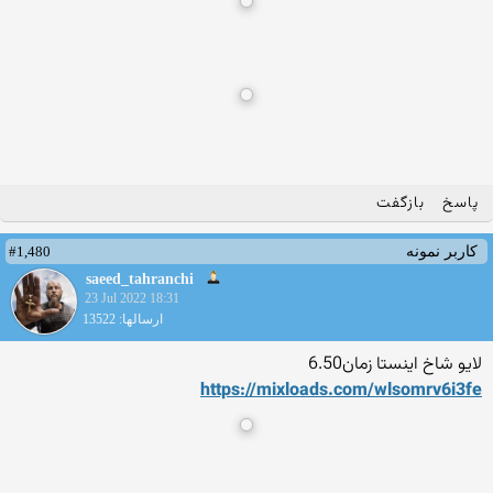
پاسخ
بازگفت
#1,480
کاربر نمونه
saeed_tahranchi
23 Jul 2022 18:31
ارسالها: 13522
لایو شاخ اینستا زمان6.50
https://mixloads.com/wlsomr
v6i3fe