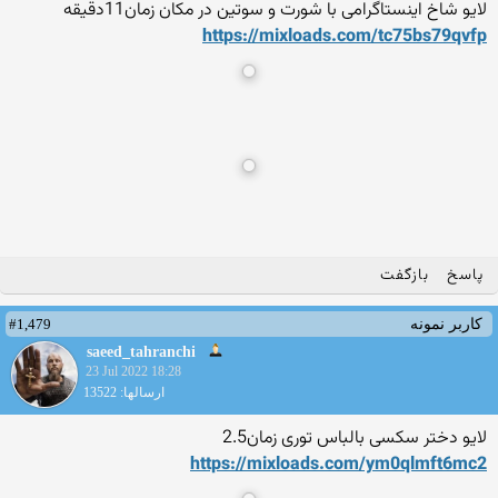
لایو شاخ اینستاگرامی با شورت و سوتین در مکان زمان11دقیقه
https://mixloads.com/tc75bs
79qvfp
پاسخ
بازگفت
#1,479
کاربر نمونه
saeed_tahranchi
23 Jul 2022 18:28
ارسالها: 13522
لایو دختر سکسی بالباس توری زمان2.5
https://mixloads.com/ym0qlm
ft6mc2