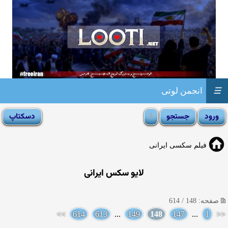
☰
انجمن لوتی
فیلم سکسی ایرانی
لایو سکس ایرانی
صفحه: 148 / 614
>>
614
613
...
149
148
147
...
1
<<