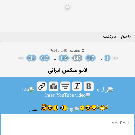
پاسخ
بازگفت
صفحه: 148 / 614
>>
614
613
...
149
148
147
...
1
<<
لایو سکس ایرانی
بیشتر...