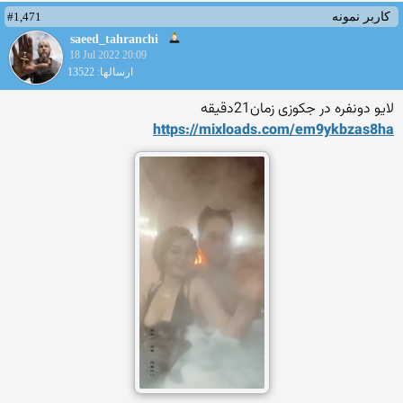
#1,471
کاربر نمونه
saeed_tahranchi
18 Jul 2022 20:09
ارسالها: 13522
لایو دونفره در جکوزی زمان21دقیقه
https://mixloads.com/em9ykb
zas8ha