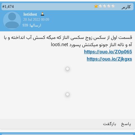
#1,474
کاربر
lotidost
20 Jul 2022 00:09
ارسالها: 939
قسمت اول از سکس زوج سکسی الناز که میگه کسش آب انداخته و با
آه و ناله الناز جونو میکنتش
پسورد looti.net
https://ouo.io/ZOp065
https://ouo.io/Zjkgxs
پاسخ
بازگفت