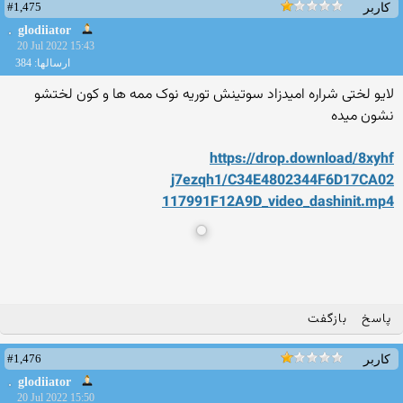
#1,475
کاربر
glodiiator
20 Jul 2022 15:43
ارسالها: 384
لایو لختی شراره امیدزاد سوتینش توریه نوک ممه ها و کون لختشو
نشون میده
https://drop.download/8xyhf
j7ezqh1/C34E4802344F6D17CA02
117991F12A9D_video_dashinit.
mp4
پاسخ
بازگفت
#1,476
کاربر
glodiiator
20 Jul 2022 15:50