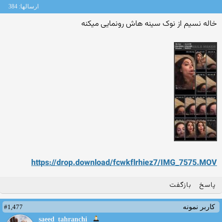
ارسالها: 384
خاله نسیم از نوک سینه هاش رونمایی میکنه
https://drop.download/fcwkf
lrhiez7/IMG_7575.MOV
پاسخ
بازگفت
#1,477
کاربر نمونه
saeed_tahranchi