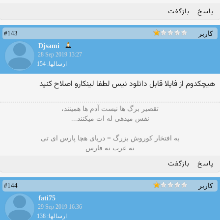
پاسخ
بازگفت
#143
کاربر
Djsami
28 Sep 2019 13:27
ارسالها: 154
هیچکدوم از فایلا قابل دانلود نیس لطفا لینکارو اصلاح کنید
تقصیر برگ ها نیست آدم ها همینند،
نفس میدهی له ات میکنند...
به افتخار کوروش بزرگ = دریای هچا پارس ای تی
نه عرب نه فارس
پاسخ
بازگفت
#144
کاربر
fati75
29 Sep 2019 16:36
ارسالها: 138