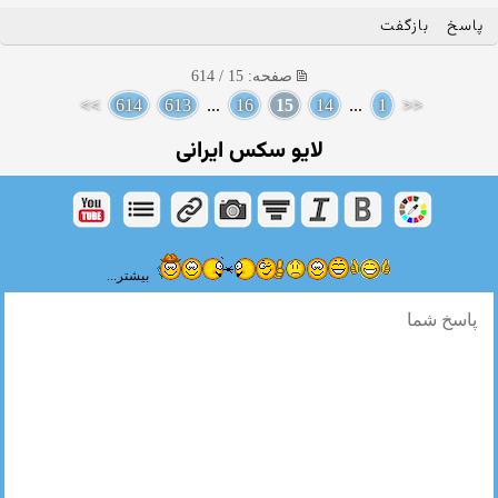
پاسخ
بازگفت
صفحه: 15 / 614
>>
614
613
...
16
15
14
...
1
<<
لایو سکس ایرانی
بیشتر...