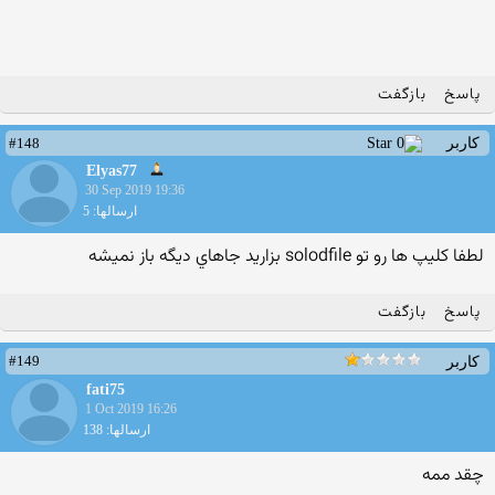
پاسخ
بازگفت
#148
کاربر
Elyas77
30 Sep 2019 19:36
ارسالها: 5
لطفا كليپ ها رو تو solodfile بزاريد جاهاي ديگه باز نميشه
پاسخ
بازگفت
#149
کاربر
fati75
1 Oct 2019 16:26
ارسالها: 138
چقد ممه