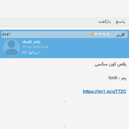
پاسخ
بازگفت
#147
کاربر
shadi_tala
30 Sep 2019 16:44
ارسالها: 452
رقص کون سکسی
رمز : looti
https://im1.io/qT7ZC