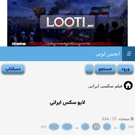
☰
انجمن لوتی
فیلم سکسی ایرانی
لایو سکس ایرانی
صفحه: 15 / 614
>>
614
613
...
16
15
14
...
1
<<