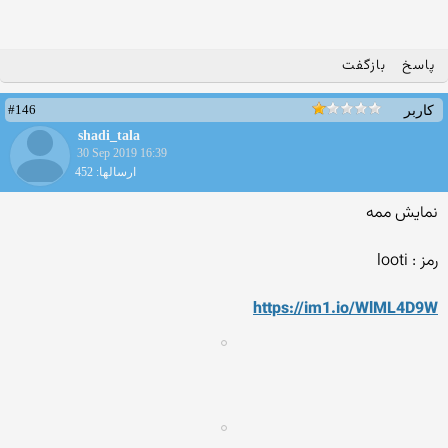
پاسخ
بازگفت
#146
کاربر
shadi_tala
30 Sep 2019 16:39
ارسالها: 452
نمایش ممه
رمز : looti
https://im1.io/WlML4D9W