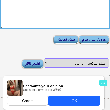
|
Moderator List
|
FAQ
|
How To
|
Rules
|
News
|
DMCA/Report Abuse (گزارش)
Sexy Pictures Archive
|
Adult Forums
|
Advertise on Looti
Copyright © 2009-2025
Looti.net
. Looti Forums is not responsible for the content of external
sites