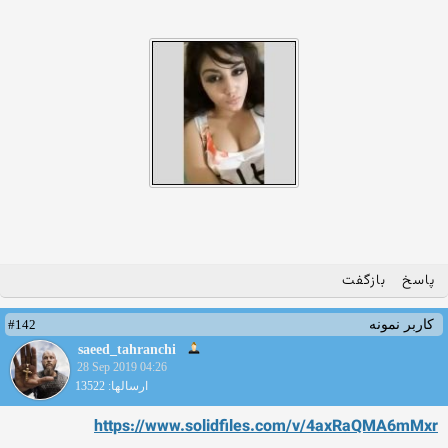
پاسخ
بازگفت
#142
کاربر نمونه
saeed_tahranchi
28 Sep 2019 04:26
ارسالها: 13522
https://www.solidfiles.com/v/4axRaQMA6mMxr