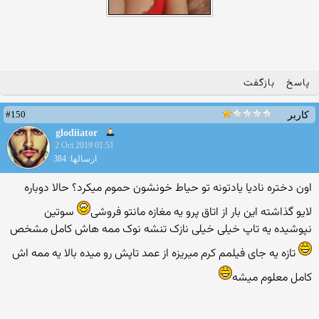
پاسخ
بازگفت
#150
کاربر
glodiiator
2 Oct 2019 01:51
ارسالها: 384
اون دختره نادیا یادتونه تو حیاط خونشون حموم میکرد؟ حالا دوباره
لایو گذاشته این بار از اتاق پرو یه مغازه مانتو فروشی
سوتین
نپوشیده یه تاپ خیلی خیلی نازک تنشه نوک ممه هاش کامل مشخص
تازه یه جای فیلمم کرم میریزه از عمد تاپش رو میده بالا یه ممه اش
کامل معلوم میشه