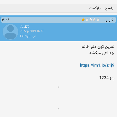
پاسخ
بازگفت
#145
کاربر
fati75
29 Sep 2019 16:37
ارسالها: 138
تمرین کون دنیا خانم
چه اهی میکشه
https://im1.io/z1j9
رمز 1234