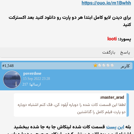
https://ouo.io/m1Bwhh
برای دیدن لایو کامل ابتدا هر دو پارت رو دانلود کنید بعد اکسترکت
کنید
پسورد:
looti
پاسخ
بازگفت
#1,548
کاربر
poverdose
15 Sep 2022 23:28
ارسالها: 217
master_arad:
لطفا این قسمت کات شده را دوباره آپلود کن، فک کنم اشتباه دوباره
دو پارت فیلم کامل را گذاشتین
بله
این پست
قسمت کات شده لینکاش جا به جا شده ببخشید