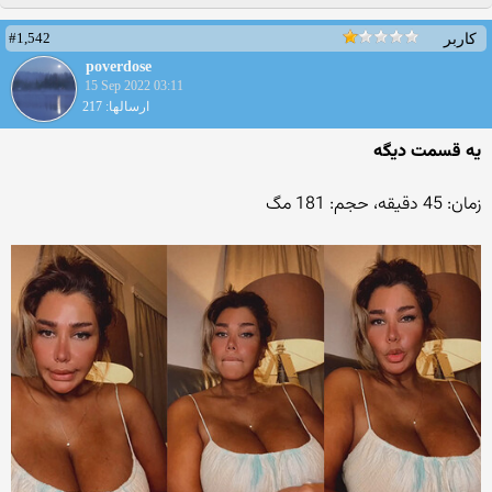
#1,542
کاربر
poverdose
15 Sep 2022 03:11
ارسالها: 217
یه قسمت دیگه
زمان: 45 دقیقه، حجم: 181 مگ