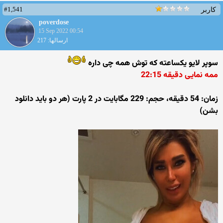
#1,541
کاربر
poverdose
15 Sep 2022 00:54
ارسالها: 217
سوپر لایو یکساعته که توش همه چی داره
ممه نمایی دقیقه 22:15
زمان: 54 دقیقه، حجم: 229 مگابایت در 2 پارت (هر دو باید دانلود
بشن)