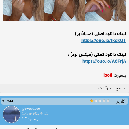
لینک دانلود اصلی (مدیافایر) :
https://ouo.io/IkokUT
لینک دانلود کمکی (میکس لود) :
https://ouo.io/A6FrjA
پسورد:
looti
پاسخ
بازگفت
#1,544
کاربر
poverdose
15 Sep 2022 04:53
ارسالها: 217