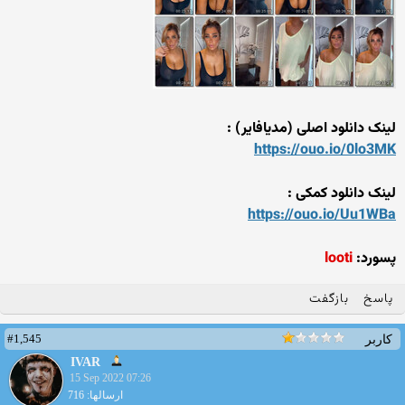
لینک دانلود اصلی (مدیافایر) :
https://ouo.io/0lo3MK
لینک دانلود کمکی :
https://ouo.io/Uu1WBa
پسورد:
looti
پاسخ
بازگفت
#1,545
کاربر
IVAR
15 Sep 2022 07:26
ارسالها: 716