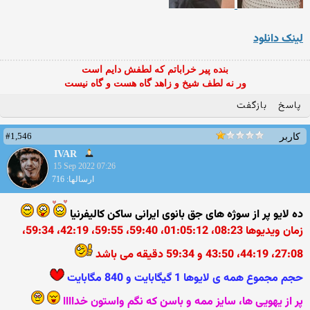
لینک دانلود
بنده پیر خراباتم که لطفش دایم است
ور نه لطف شیخ و زاهد گاه هست و گاه نیست
پاسخ
بازگفت
#1,546
کاربر
IVAR
15 Sep 2022 07:26
ارسالها: 716
ده لایو پر از سوژه های جق بانوی ایرانی ساکن کالیفرنیا
زمان ویدیوها 08:23، 01:05:12، 59:40، 59:55، 42:19، 59:34،
27:08، 44:19، 43:50 و 59:34 دقیقه می باشد
حجم مجموع همه ی لایوها 1 گیگابایت و 840 مگابایت
پر از یهویی ها، سایز ممه و باسن که نگم واستون خداااا