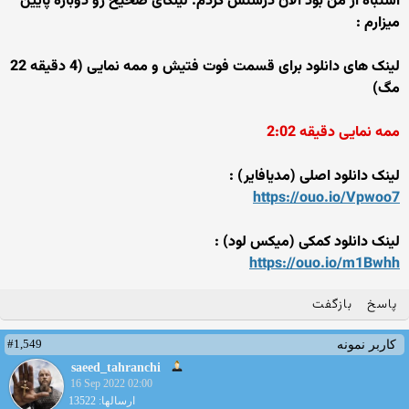
اشتباه از من بود الان درستش کردم. لینکای صحیح رو دوباره پایین
میزارم :
لینک های دانلود برای قسمت فوت فتیش و ممه نمایی (4 دقیقه 22
مگ)
ممه نمایی دقیقه 2:02
لینک دانلود اصلی (مدیافایر) :
https://ouo.io/Vpwoo7
لینک دانلود کمکی (میکس لود) :
https://ouo.io/m1Bwhh
پاسخ
بازگفت
#1,549
کاربر نمونه
saeed_tahranchi
16 Sep 2022 02:00
ارسالها: 13522