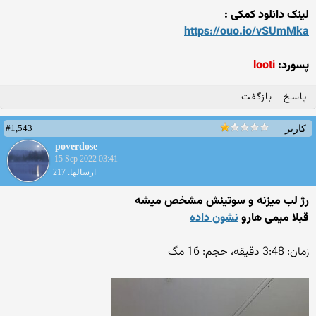
لینک دانلود کمکی :
https://ouo.io/vSUmMka
پسورد:
looti
پاسخ
بازگفت
#1,543
کاربر
poverdose
15 Sep 2022 03:41
ارسالها: 217
رژ لب میزنه و سوتینش مشخص میشه
قبلا میمی هارو
نشون داده
زمان: 3:48 دقیقه، حجم: 16 مگ