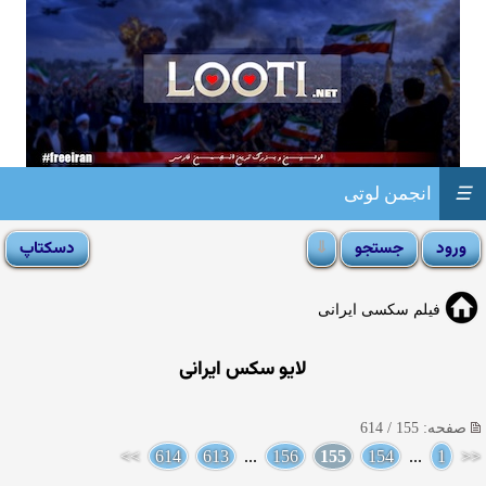
☰
انجمن لوتی
فیلم سکسی ایرانی
لایو سکس ایرانی
صفحه: 155 / 614
>>
614
613
...
156
155
154
...
1
<<