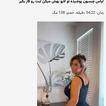
لباس چسبون پوشیده تو لایو بهش میگن لبت رو گاز بگیر
زمان: 34:22 دقیقه، حجم: 138 مگ