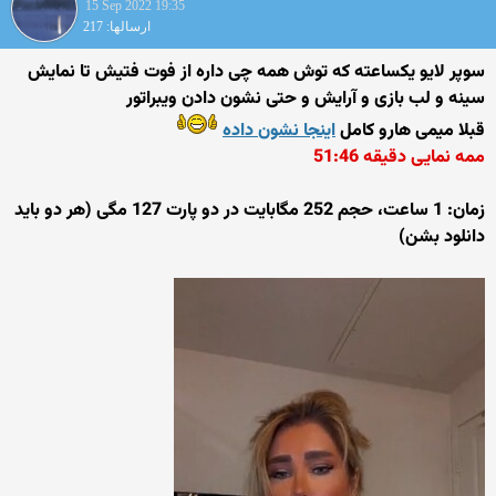
15 Sep 2022 19:35
ارسالها: 217
سوپر لایو یکساعته که توش همه چی داره از فوت فتیش تا نمایش
سینه و لب بازی و آرایش و حتی نشون دادن ویبراتور
قبلا میمی هارو کامل
اینجا نشون داده
ممه نمایی دقیقه 51:46
زمان: 1 ساعت، حجم 252 مگابایت در دو پارت 127 مگی (هر دو باید
دانلود بشن)