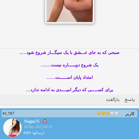
صبحی که به جای عـــشق با یک سیگـــار شروع شود…..
یک شروع دوبـــــاره نیست…….
امتداد پایان اســــــت……
برای کســـــی که دیگر امیــــدی به ادامه ندارد…
پاسخ
بازگفت
#1,707
کاربر
Negin75
18 Dec 2022 00:55
ارسالها: 4469