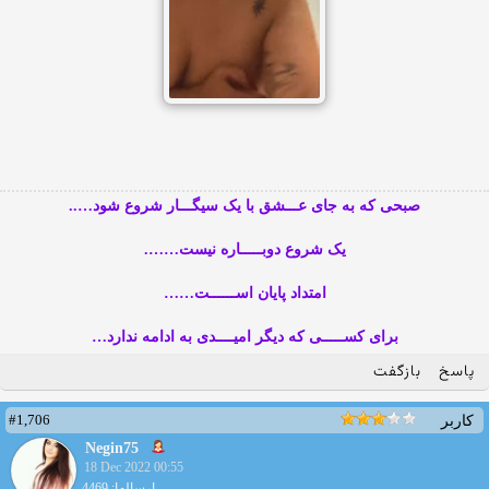
صبحی که به جای عـــشق با یک سیگـــار شروع شود…..
یک شروع دوبـــــاره نیست…….
امتداد پایان اســــــت……
برای کســـــی که دیگر امیــــدی به ادامه ندارد…
پاسخ
بازگفت
#1,706
کاربر
Negin75
18 Dec 2022 00:55
ارسالها: 4469