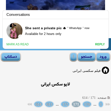
☰
انجمن لوتی
فیلم سکسی ایرانی
لایو سکس ایرانی
صفحه: 171 / 614
>>
614
613
...
172
171
170
...
1
<<