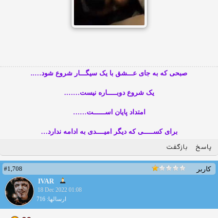
صبحی که به جای عـــشق با یک سیگـــار شروع شود…..
یک شروع دوبـــــاره نیست…….
امتداد پایان اســــــت……
برای کســـــی که دیگر امیــــدی به ادامه ندارد…
پاسخ
بازگفت
#1,708
کاربر
IVAR
18 Dec 2022 01:08
ارسالها: 716