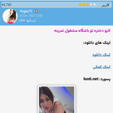
#1,701
کاربر
Negin75
16 Dec 2022 13:00
ارسالها: 4469
لایو دختره تو باشگاه مشغول تمرینه
لینک های دانلود:
لینک دانلود
لینک کمکی
پسورد: looti.net