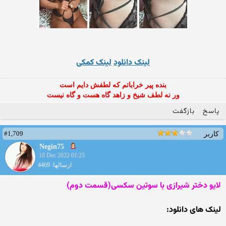
لینک دانلود
لینک کمکی
بنده پیر خراباتم که لطفش دایم است
ور نه لطف شیخ و زاهد گاه هست و گاه نیست
پاسخ
بازگفت
#1,709
کاربر
Negin75
18 Dec 2022 01:25
ارسالها: 4469
لایو دختر شیرازی با سوتین سکسی(قسمت دوم)
لینک های دانلود: