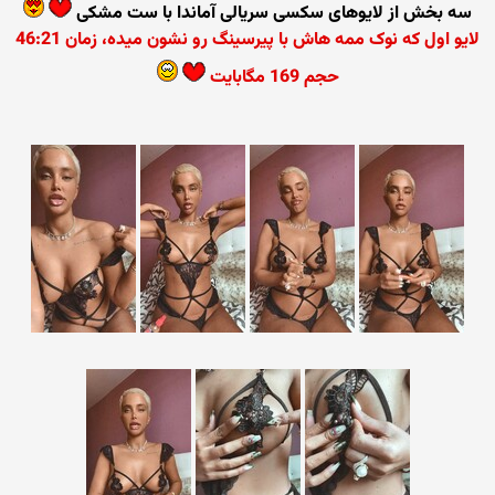
سه بخش از لایوهای سکسی سریالی آماندا با ست مشکی
لایو اول که نوک ممه هاش با پیرسینگ رو نشون میده، زمان 46:21
حجم 169 مگابایت