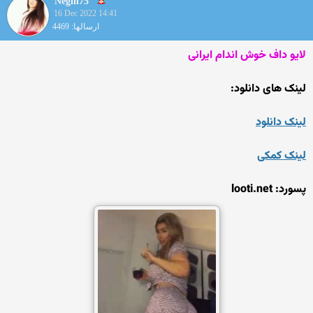
Negin75
16 Dec 2022 14:41
ارسالها: 4469
لایو داف خوش اندام ایرانی
لینک های دانلود:
لینک دانلود
لینک کمکی
پسورد: looti.net