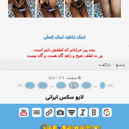
لینک دانلود
لینک کمکی
بنده پیر خراباتم که لطفش دایم است
ور نه لطف شیخ و زاهد گاه هست و گاه نیست
پاسخ
بازگفت
صفحه: 171 / 614
>>
614
613
...
172
171
170
...
1
<<
لایو سکس ایرانی