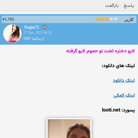
پاسخ
بازگفت
#1,705
کاربر
Negin75
17 Dec 2022 08:26
ارسالها: 4469
لایو دختره لخت تو حموم لایو گرفته
لینک های دانلود:
لینک دانلود
لینک کمکی
پسورد: looti.net