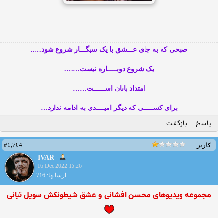
صبحی که به جای عـــشق با یک سیگـــار شروع شود…..
یک شروع دوبـــــاره نیست…….
امتداد پایان اســــــت……
برای کســـــی که دیگر امیــــدی به ادامه ندارد…
پاسخ
بازگفت
#1,704
کاربر
IVAR
16 Dec 2022 15:26
ارسالها: 716
مجموعه ویدیوهای محسن افشانی و عشق شیطونکش سویل تیانی