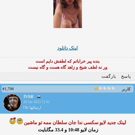
لینک دانلود
بنده پیر خراباتم که لطفش دایم است
ور نه لطف شیخ و زاهد گاه هست و گاه نیست
پاسخ
بازگفت
#1,796
کاربر
IVAR
20 Jan 2023 12:41
ارسالها: 716
لینک جدید لایو سکسی ندا جان سلطان ممه تو ماشین
زمان لایو 10:48 و 33.4 مگابایت