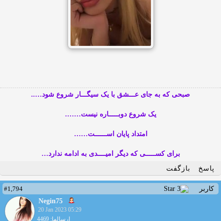
صبحی که به جای عـــشق با یک سیگـــار شروع شود…..
یک شروع دوبـــــاره نیست…….
امتداد پایان اســــــت……
برای کســـــی که دیگر امیــــدی به ادامه ندارد…
پاسخ
بازگفت
#1,794
کاربر
Negin75
20 Jan 2023 05:29
ارسالها: 4469