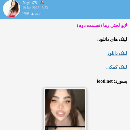
Negin75
19 Jan 2023 16:53
ارسالها: 4469
لایو لختی رها (قسمت دوم)
لینک های دانلود:
لینک دانلود
لینک کمکی
پسورد: looti.net