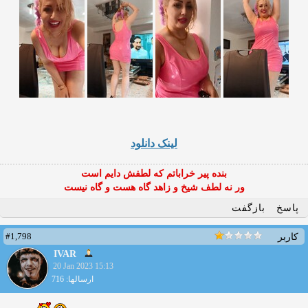
لینک دانلود
بنده پیر خراباتم که لطفش دایم است
ور نه لطف شیخ و زاهد گاه هست و گاه نیست
پاسخ
بازگفت
#1,798
کاربر
IVAR
20 Jan 2023 15:13
ارسالها: 716