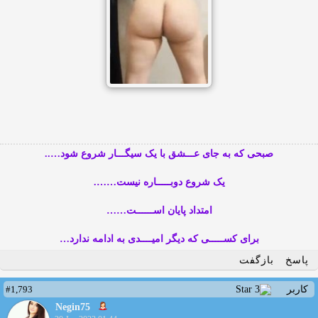
صبحی که به جای عـــشق با یک سیگـــار شروع شود…..
یک شروع دوبـــــاره نیست…….
امتداد پایان اســــــت……
برای کســـــی که دیگر امیــــدی به ادامه ندارد…
پاسخ
بازگفت
#1,793
کاربر
Negin75