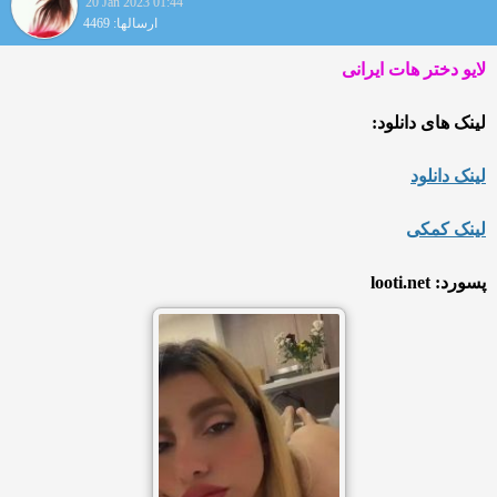
20 Jan 2023 01:44
ارسالها: 4469
لایو دختر هات ایرانی
لینک های دانلود:
لینک دانلود
لینک کمکی
پسورد: looti.net