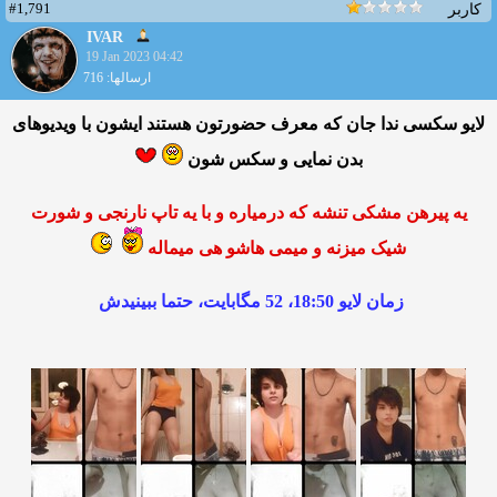
#1,791
کاربر
IVAR
19 Jan 2023 04:42
ارسالها: 716
لایو سکسی ندا جان که معرف حضورتون هستند ایشون با ویدیوهای
بدن نمایی و سکس شون
یه پیرهن مشکی تنشه که درمیاره و با یه تاپ نارنجی و شورت
شیک میزنه و میمی هاشو هی میماله
زمان لایو 18:50، 52 مگابایت، حتما ببینیدش