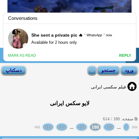
☰
انجمن لوتی
فیلم سکسی ایرانی
لایو سکس ایرانی
صفحه: 180 / 614
>>
614
613
...
181
180
179
...
1
<<