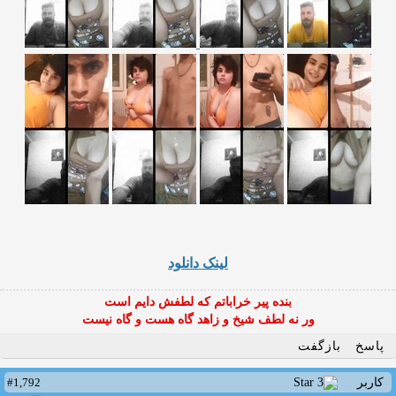
لینک دانلود
بنده پیر خراباتم که لطفش دایم است
ور نه لطف شیخ و زاهد گاه هست و گاه نیست
پاسخ
بازگفت
#1,792
کاربر