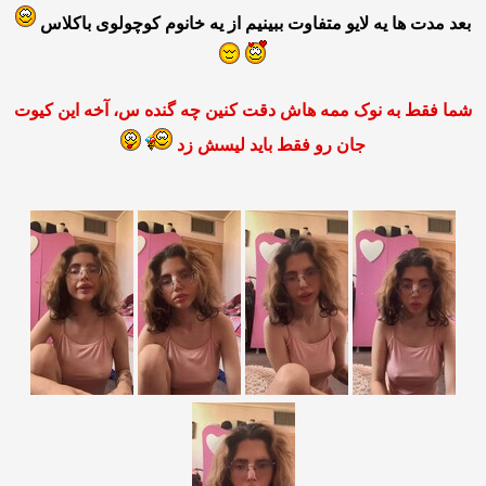
بعد مدت ها یه لایو متفاوت ببینیم از یه خانوم کوچولوی باکلاس
شما فقط به نوک ممه هاش دقت کنین چه گنده س، آخه این کیوت
جان رو فقط باید لیسش زد