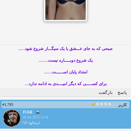
صبحی که به جای عـــشق با یک سیگـــار شروع شود…..
یک شروع دوبـــــاره نیست…….
امتداد پایان اســــــت……
برای کســـــی که دیگر امیــــدی به ادامه ندارد…
پاسخ
بازگفت
#1,795
کاربر
IVAR
20 Jan 2023 12:14
ارسالها: 716