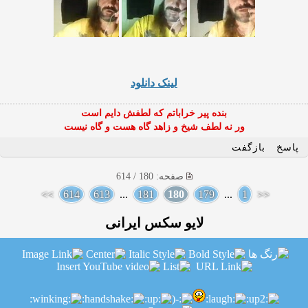
لینک دانلود
بنده پیر خراباتم که لطفش دایم است
ور نه لطف شیخ و زاهد گاه هست و گاه نیست
پاسخ
بازگفت
صفحه: 180 / 614
>>
614
613
...
181
180
179
...
1
<<
لایو سکس ایرانی