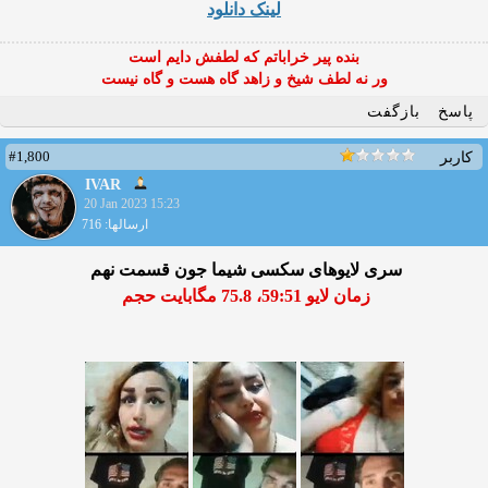
لینک دانلود
بنده پیر خراباتم که لطفش دایم است
ور نه لطف شیخ و زاهد گاه هست و گاه نیست
پاسخ
بازگفت
#1,800
کاربر
IVAR
20 Jan 2023 15:23
ارسالها: 716
سری لایوهای سکسی شیما جون قسمت نهم
زمان لایو 59:51، 75.8 مگابایت حجم