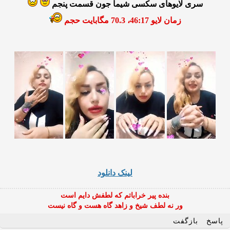
سری لایوهای سکسی شیما جون قسمت پنجم
زمان لایو 46:17، 70.3 مگابایت حجم
لینک دانلود
بنده پیر خراباتم که لطفش دایم است
ور نه لطف شیخ و زاهد گاه هست و گاه نیست
پاسخ
بازگفت