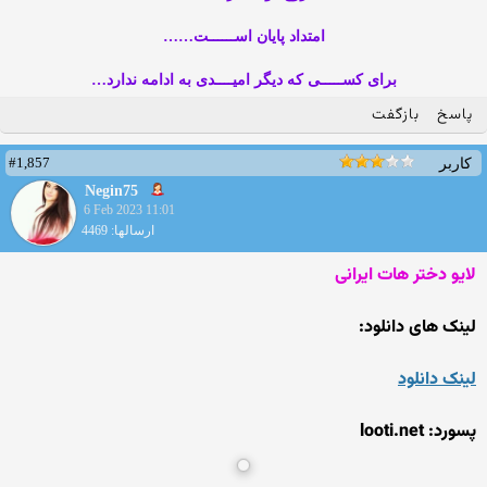
امتداد پایان اســــــت……
برای کســـــی که دیگر امیــــدی به ادامه ندارد…
پاسخ
بازگفت
#1,857
کاربر
Negin75
6 Feb 2023 11:01
ارسالها: 4469
لایو دختر هات ایرانی
لینک های دانلود:
لینک دانلود
پسورد: looti.net