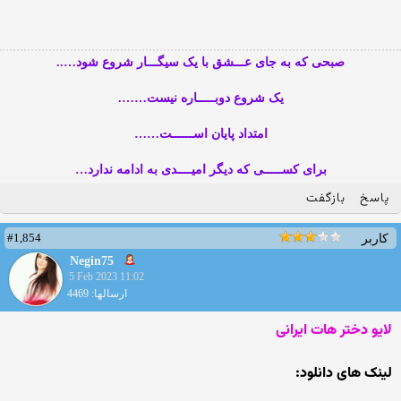
صبحی که به جای عـــشق با یک سیگـــار شروع شود…..
یک شروع دوبـــــاره نیست…….
امتداد پایان اســــــت……
برای کســـــی که دیگر امیــــدی به ادامه ندارد…
پاسخ
بازگفت
#1,854
کاربر
Negin75
5 Feb 2023 11:02
ارسالها: 4469
لایو دختر هات ایرانی
لینک های دانلود: