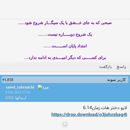
صبحی که به جای عـــشق با یک سیگـــار شروع شود…..
یک شروع دوبـــــاره نیست…….
امتداد پایان اســــــت……
برای کســـــی که دیگر امیــــدی به ادامه ندارد…
پاسخ
بازگفت
#1,858
کاربر نمونه
saeed_tahranchi
6 Feb 2023 17:54
ارسالها: 13522
لایو دختر هات زمان6.14
https://drop.download/o3joh
zsbag4i