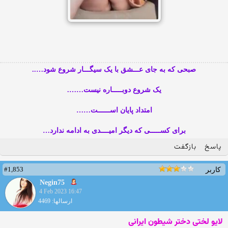
صبحی که به جای عـــشق با یک سیگـــار شروع شود…..
یک شروع دوبـــــاره نیست…….
امتداد پایان اســــــت……
برای کســـــی که دیگر امیــــدی به ادامه ندارد…
پاسخ
بازگفت
#1,853
کاربر
Negin75
4 Feb 2023 16:47
ارسالها: 4469
لایو لختی دختر شیطون ایرانی