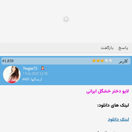
پاسخ
بازگفت
#1,859
کاربر
Negin75
7 Feb 2023 12:39
ارسالها: 4469
لایو دختر خشگل ایرانی
لینک های دانلود:
لینک دانلود