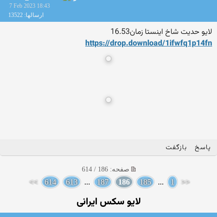
7 Feb 2023 18:43
ارسالها: 13522
لایو حدیت شاخ اینستا زمان16.53
https://drop.download/1ifwf
q1p14fn
پاسخ
بازگفت
صفحه: 186 / 614
>>
614
613
...
187
186
185
...
1
<<
لایو سکس ایرانی