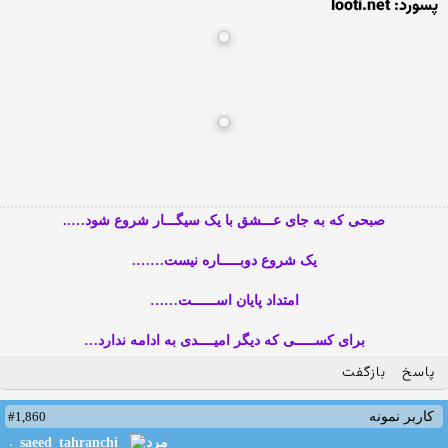
پسورد: looti.net
صبحی که به جای عـــشق با یک سیگـــار شروع شود…..
یک شروع دوبـــــاره نیست…….
امتداد پایان اســــــت……
برای کســـــی که دیگر امیــــدی به ادامه ندارد…
پاسخ
بازگفت
#1,860
کاربر نمونه
saeed_tahranchi