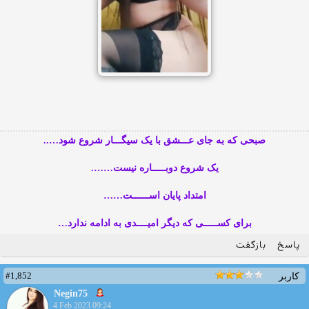
صبحی که به جای عـــشق با یک سیگـــار شروع شود…..
یک شروع دوبـــــاره نیست…….
امتداد پایان اســــــت……
برای کســـــی که دیگر امیــــدی به ادامه ندارد…
پاسخ
بازگفت
#1,852
کاربر
Negin75
4 Feb 2023 09:24