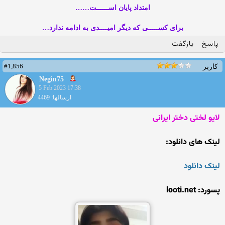
امتداد پایان اســــــت……
برای کســـــی که دیگر امیــــدی به ادامه ندارد…
پاسخ
بازگفت
#1,856
کاربر
Negin75
5 Feb 2023 17:38
ارسالها: 4469
لایو لختی دختر ایرانی
لینک های دانلود:
لینک دانلود
پسورد: looti.net