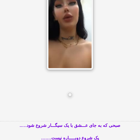
صبحی که به جای عـــشق با یک سیگـــار شروع شود…..
یک شروع دوبـــــاره نیست…….