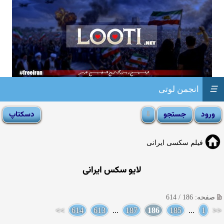
☰
انجمن لوتی
فیلم سکسی ایرانی
لایو سکس ایرانی
صفحه: 186 / 614
>>
614
613
...
187
186
185
...
1
<<