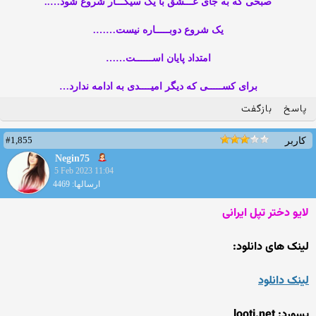
صبحی که به جای عـــشق با یک سیگـــار شروع شود…..
یک شروع دوبـــــاره نیست…….
امتداد پایان اســــــت……
برای کســـــی که دیگر امیــــدی به ادامه ندارد…
پاسخ
بازگفت
#1,855
کاربر
Negin75
5 Feb 2023 11:04
ارسالها: 4469
لایو دختر تپل ایرانی
لینک های دانلود:
لینک دانلود
پسورد: looti.net