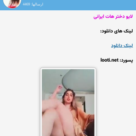
ارسالها: 4469
لایو دختر هات ایرانی
لینک های دانلود:
لینک دانلود
پسورد: looti.net