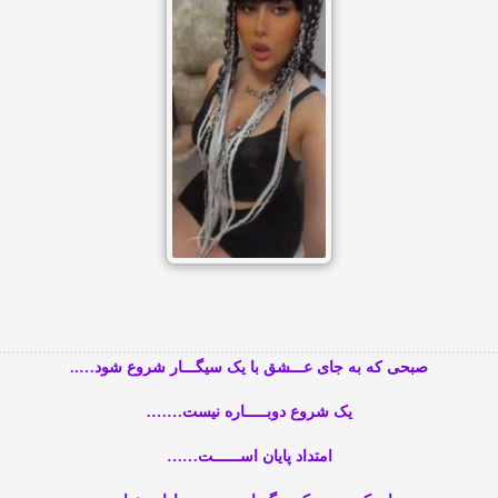
صبحی که به جای عـــشق با یک سیگـــار شروع شود…..
یک شروع دوبـــــاره نیست…….
امتداد پایان اســــــت……