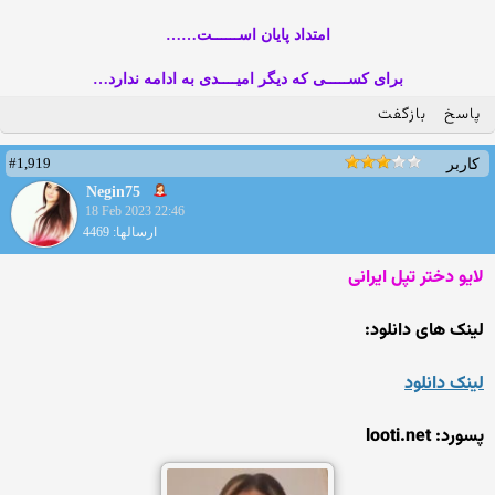
امتداد پایان اســــــت……
برای کســـــی که دیگر امیــــدی به ادامه ندارد…
پاسخ
بازگفت
#1,919
کاربر
Negin75
18 Feb 2023 22:46
ارسالها: 4469
لایو دختر تپل ایرانی
لینک های دانلود:
لینک دانلود
پسورد: looti.net