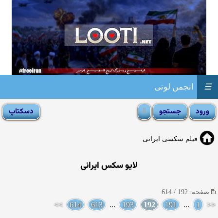
☰
انجمن لوتی
فیلم سکسی ایرانی
لایو سکس ایرانی
صفحه: 192 / 614
>>
614
613
...
193
192
191
...
1
<<