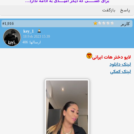
برای کســـــی که دیگر امیــــدی به ادامه ندارد…
پاسخ
بازگفت
#1,916
کاربر
key_1
18 Feb 2023 15:39
ارسالها: 406
لایو دختر هات ایرانی
لینک دانلود
لینک کمکی