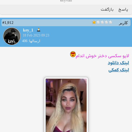
keyvan
پاسخ
بازگفت
#1,912
کاربر
key_1
18 Feb 2023 09:23
ارسالها: 406
لایو سکسی دختر خوش اندام
لینک دانلود
لینک کمکی