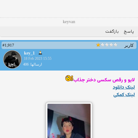
keyvan
پاسخ
بازگفت
#1,917
کاربر
key_1
18 Feb 2023 15:55
ارسالها: 406
لایو و رقص سکسی دختر جذاب
لینک دانلود
لینک کمکی