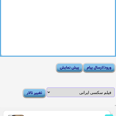
|
Moderator List
|
FAQ
|
How To
|
Rules
|
News
|
DMCA/Report Abuse (گزارش)