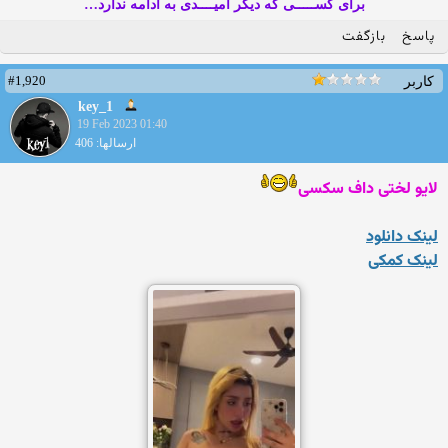
برای کســـــی که دیگر امیــــدی به ادامه ندارد…
پاسخ
بازگفت
#1,920
کاربر
key_1
19 Feb 2023 01:40
ارسالها: 406
لایو لختی داف سکسی
لینک دانلود
لینک کمکی