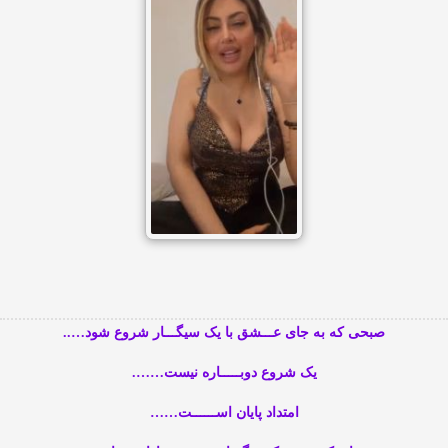
صبحی که به جای عـــشق با یک سیگـــار شروع شود…..
یک شروع دوبـــــاره نیست…….
امتداد پایان اســــــت……