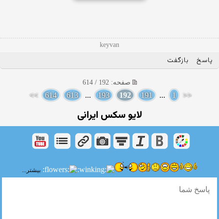
keyvan
پاسخ
بازگفت
صفحه: 192 / 614
>>
614
613
...
193
192
191
...
1
<<
لایو سکس ایرانی
بیشتر...