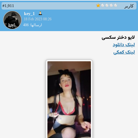
#1,911
کاربر
key_1
18 Feb 2023 08:26
ارسالها: 406
لایو دختر سکسی
لینک دانلود
لینک کمکی