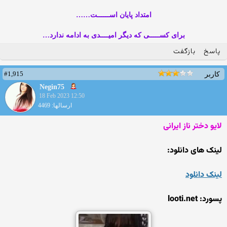
امتداد پایان اســــــت……
برای کســـــی که دیگر امیــــدی به ادامه ندارد…
پاسخ
بازگفت
#1,915
کاربر
Negin75
18 Feb 2023 12:50
ارسالها: 4469
لایو دختر ناز ایرانی
لینک های دانلود:
لینک دانلود
پسورد: looti.net