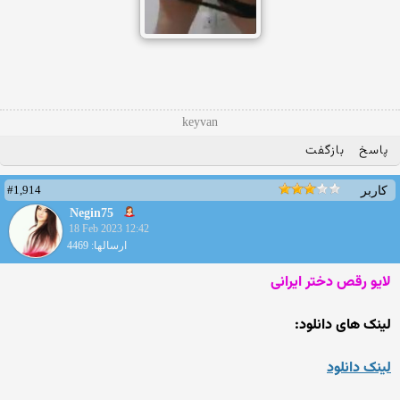
keyvan
پاسخ
بازگفت
#1,914
کاربر
Negin75
18 Feb 2023 12:42
ارسالها: 4469
لایو رقص دختر ایرانی
لینک های دانلود:
لینک دانلود