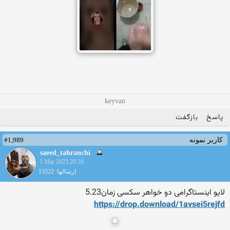
keyvan
پاسخ
بازگفت
#1,989
کاربر نمونه
saeed_tahranchi
1 Mar 2023 20:26
ارسالها: 13522
لایو اینستاگرامی دو خواهر سکسی زمان5.23
https://drop.download/1avse
i5rejfd