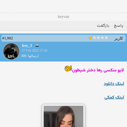
keyvan
پاسخ
بازگفت
#1,982
کاربر
key_1
27 Feb 2023 17:26
ارسالها: 406
لایو سکسی رها دختر شیطون
لینک دانلود
لینک کمکی