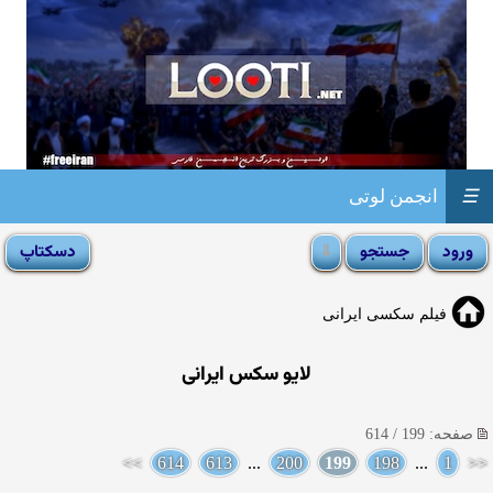
☰
انجمن لوتی
فیلم سکسی ایرانی
لایو سکس ایرانی
صفحه: 199 / 614
>>
614
613
...
200
199
198
...
1
<<