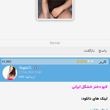
keyvan
پاسخ
بازگفت
#1,983
کاربر
Negin75
27 Feb 2023 23:40
ارسالها: 4469
لایو دختر خشگل ایرانی
لینک های دانلود: