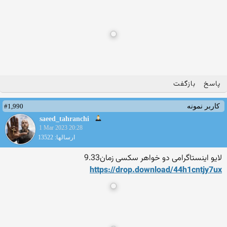
پاسخ
بازگفت
#1,990
کاربر نمونه
saeed_tahranchi
1 Mar 2023 20:28
ارسالها: 13522
لایو اینستاگرامی دو خواهر سکسی زمان9.33
https://drop.download/44h1c
ntjy7ux