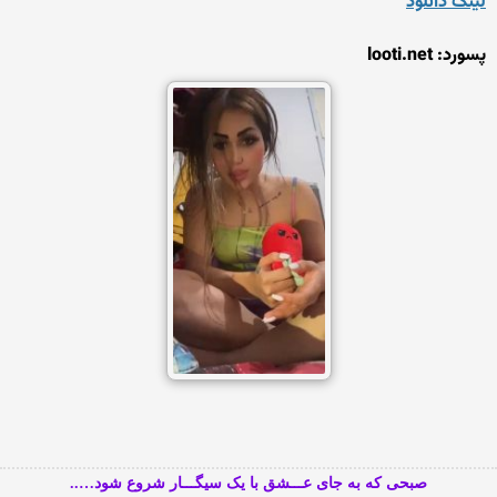
لینک دانلود
پسورد: looti.net
صبحی که به جای عـــشق با یک سیگـــار شروع شود…..