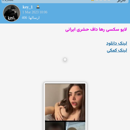
key_1
1 Mar 2023 10:06
ارسالها: 406
لایو سکسی رها داف حشری ایرانی
لینک دانلود
لینک کمکی