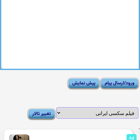
|
Moderator List
|
FAQ
|
How To
|
Rules
|
News
|
DMCA/Report Abuse (گزارش)