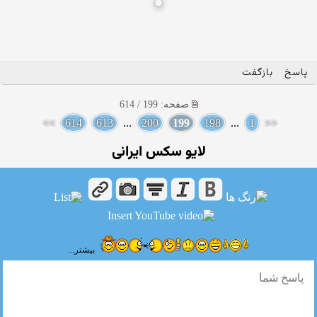
پاسخ
بازگفت
صفحه: 199 / 614
>>
614
613
...
200
199
198
...
1
<<
لایو سکس ایرانی
بیشتر...