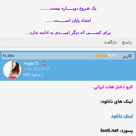
یک شروع دوبـــــاره نیست…….
امتداد پایان اســــــت……
برای کســـــی که دیگر امیــــدی به ادامه ندارد…
پاسخ
بازگفت
#1,984
کاربر
Negin75
1 Mar 2023 02:26
ارسالها: 4469
لایو دختر هات ایرانی
لینک های دانلود:
لینک دانلود
پسورد: looti.net