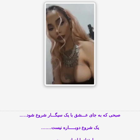
صبحی که به جای عـــشق با یک سیگـــار شروع شود…..
یک شروع دوبـــــاره نیست…….