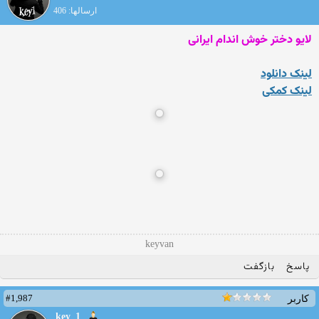
ارسالها: 406
لایو دختر خوش اندام ایرانی
لینک دانلود
لینک کمکی
keyvan
پاسخ
بازگفت
#1,987
کاربر
key_1