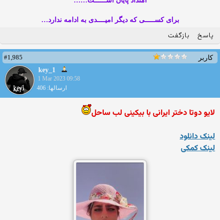
امتداد پایان اســــــت……
برای کســـــی که دیگر امیــــدی به ادامه ندارد…
پاسخ
بازگفت
#1,985
کاربر
key_1
1 Mar 2023 09:58
ارسالها: 406
لایو دوتا دختر ایرانی با بیکینی لب ساحل
لینک دانلود
لینک کمکی