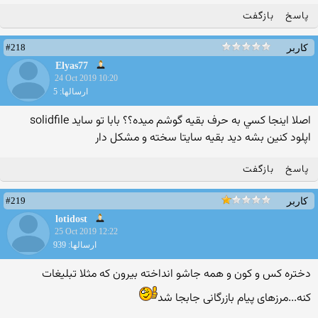
پاسخ
بازگفت
#218
کاربر
Elyas77
24 Oct 2019 10:20
ارسالها: 5
اصلا اينجا كسي به حرف بقيه گوشم ميده؟؟ بابا تو سايد solidfile
اپلود كنين بشه ديد بقيه سايتا سخته و مشكل دار
پاسخ
بازگفت
#219
کاربر
lotidost
25 Oct 2019 12:22
ارسالها: 939
دختره کس و کون و همه جاشو انداخته بیرون که مثلا تبلیغات
کنه...مرزهای پیام بازرگانی جابجا شد