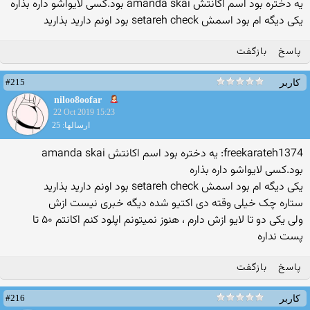
یه دختره بود اسم اکانتش amanda skai بود.کسی لایواشو داره بذاره
یکی دیگه ام بود اسمش setareh check بود اونم دارید بذارید
پاسخ
بازگفت
#215
کاربر
niloo8oofar
22 Oct 2019 15:23
ارسالها: 25
freekarateh1374: یه دختره بود اسم اکانتش amanda skai
بود.کسی لایواشو داره بذاره
یکی دیگه ام بود اسمش setareh check بود اونم دارید بذارید
ستاره چک خیلی وقته دی اکتیو شده دیگه خبری نیست ازش
ولی یکی دو تا لایو ازش دارم ، هنوز نمیتونم اپلود کنم اکانتم ۵۰ تا
پست نداره
پاسخ
بازگفت
#216
کاربر