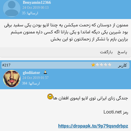
Benyamin12366
24 Oct 2019 00:13
ارسالها: 35
ممنون از دوستان که زحمت میکشن یه چنتا لایو بودن یکی سفید برفی
بود شیرین یکی دیگه اماندا و یکی بارانا اگه کسی داره ممنون میشم
بزارین بازم با تشکر از زحماتتون تو این بخش
پاسخ
بازگفت
#217
کاربر
glodiiator
24 Oct 2019 01:57
ارسالها: 384
جندگی زنای ایرانی توی لایو ایموی افغان ها
رمز Looti.net
https://dropapk.to/9p79qsndrbpz