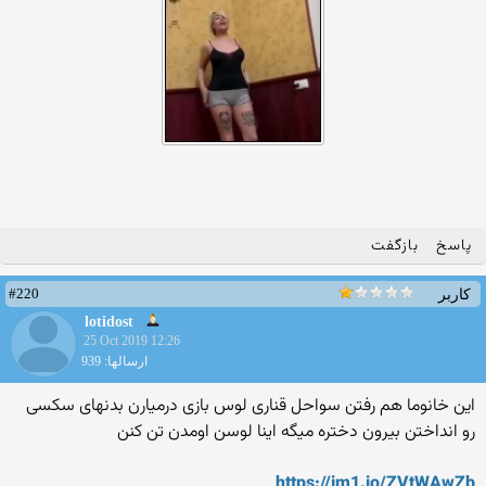
پاسخ
بازگفت
#220
کاربر
lotidost
25 Oct 2019 12:26
ارسالها: 939
این خانوما هم رفتن سواحل قناری لوس بازی درمیارن بدنهای سکسی
رو انداختن بیرون دختره میگه اینا لوسن اومدن تن کنن
https://im1.io/ZVtWAwZb