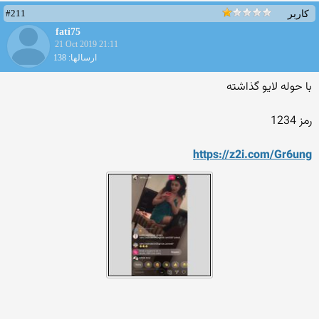
#211
کاربر
fati75
21 Oct 2019 21:11
ارسالها: 138
با حوله لایو گذاشته
رمز 1234
https://z2i.com/Gr6ung