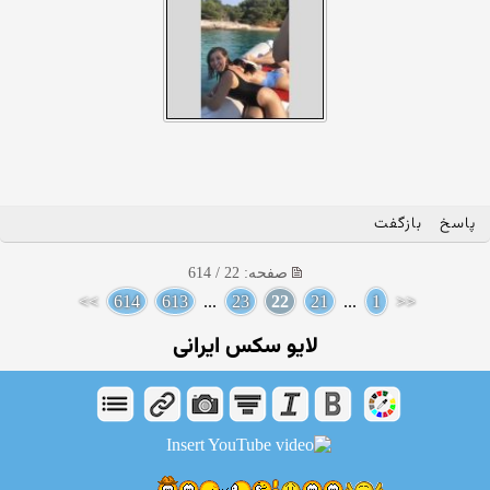
پاسخ
بازگفت
صفحه: 22 / 614
>>
614
613
...
23
22
21
...
1
<<
لایو سکس ایرانی