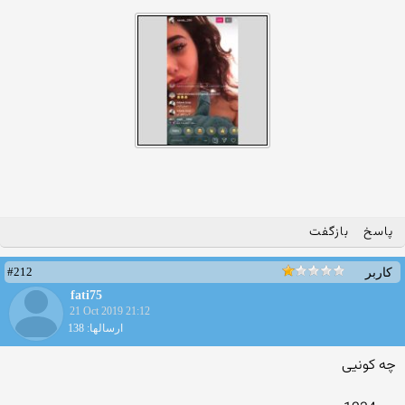
پاسخ
بازگفت
#212
کاربر
fati75
21 Oct 2019 21:12
ارسالها: 138
چه کونیی