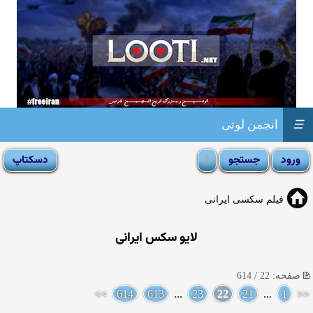
☰
انجمن لوتی
فیلم سکسی ایرانی
لایو سکس ایرانی
صفحه: 22 / 614
>>
614
613
...
23
22
21
...
1
<<