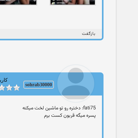
بازگفت
کارب
sohrab30000
fati75: دختره رو تو ماشین لخت میکنه
پسره میگه قربون کست برم