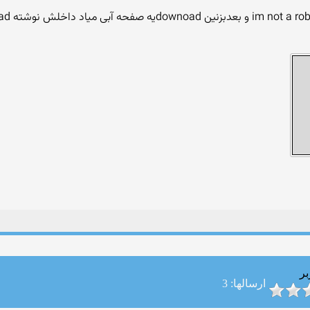
بر
ارسالها: 3