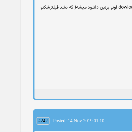
تیک download with adons رو بردارین و بزنین im not a robot و بعدبزنین downoadیه صفحه آبی میاد داخلش نوشته dowload اونو بزنین دانلود میشه(اگه نشد فیلترشکنو
#242
Posted: 14 Nov 2019 01:10