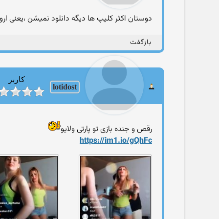
دوستان اکثر کلیپ ها دیگه دانلود نمیشن ،یعنی اروو
بازگفت
کاربر
lotidost
رقص و جنده بازی تو پارتی ولایو
https://im1.io/gQhFc