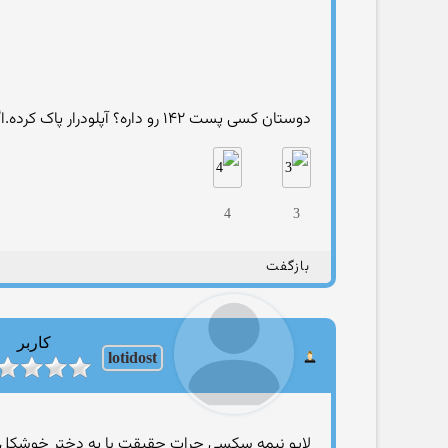
دوستان کسی پست ۱۴۲ رو داره؟ آپلودرار پاک کرده.اگه کسی داره لطفا لینک بده
4
3
بازگفت
کاربر
lotidost
لایو نیمه سکسی جرات حقیقت با یه دختر خوشکل و