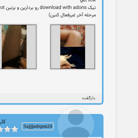
get link
مرحله آخر غیرفعال کنین)
بازگفت
کار
Sajjjadspm24