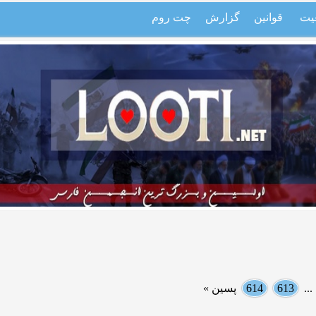
یت
قوانین
گزارش
چت روم
..
613
614
پسین »