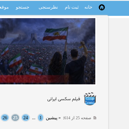
خانه
ثبت نام
نظرسنجی
جستجو
موقع
فیلم سکسی ایرانی
:
« پیشین
1
...
24
25
26
.
صفحه 25 از 614