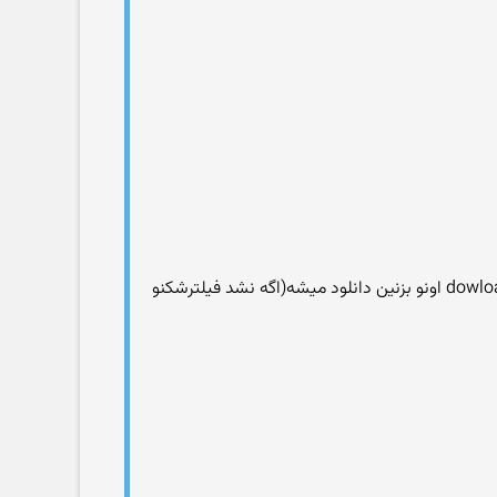
تیک download with adons رو بردارین و بزنین im not a robot و بعدبزنین downoadیه صفحه آبی میاد داخلش نوشته dowload اونو بزنین دانلود میشه(اگه نشد فیلترشکنو