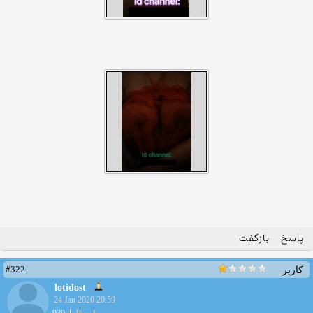
پاسخ
بازگفت
#322
کاربر
lotidost
24 Jan 2020 20:59