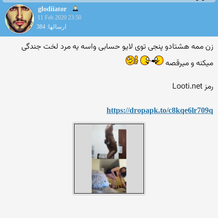
glodiiator
11 Feb 2020 23:50
ارسالها: 384
زن ممه هشتادو پنجی توی لایو حسابی واسه یه مرد لخت جندگی
میکنه و میرقصه
رمز Looti.net
https://dropapk.to/c8kqe6lr709q