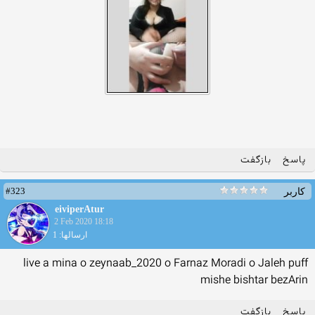
پاسخ
بازگفت
#323
کاربر
eiviperAtur
2 Feb 2020 18:18
ارسالها: 1
live a mina o zeynaab_2020 o Farnaz Moradi o Jaleh puff
mishe bishtar bezArin
پاسخ
بازگفت