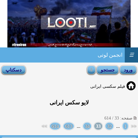
☰
انجمن لوتی
فیلم سکسی ایرانی
لایو سکس ایرانی
صفحه: 33 / 614
>>
614
613
...
34
33
32
...
1
<<