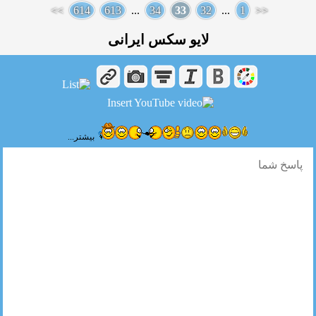
>>
614
613
...
34
33
32
...
1
<<
لایو سکس ایرانی
بیشتر...