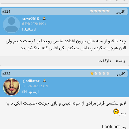
#324
کاربر
steve2016
6 Feb 2020 19:24
ارسالها: 1
چند تا لایو از ممه های بیرون افتاده نفسی رو یجا تو ۱ پست دیدم ولی
الان هرچی میگردم پیداش نمیکنم یکی اقایی کنه لینکشو بده
پاسخ
بازگفت
#325
کاربر
glodiiator
11 Feb 2020 23:39
ارسالها: 384
لایو سکسی فرناز مرادی از خونه تیمی و بازی جرعت حقیقت الکی با یه
پسر
رمز Looti.net