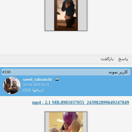
پاسخ
بازگفت
#330
کاربر نمونه
saeed_tahranchi
26 Feb 2020 02:51
ارسالها: 13522
243982899649247849_8981037055.mp4 - 2.1 MB