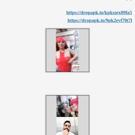
https://dropapk.to/kpkssex09fa5
https://dropapk.to/9pk2evf70t7l