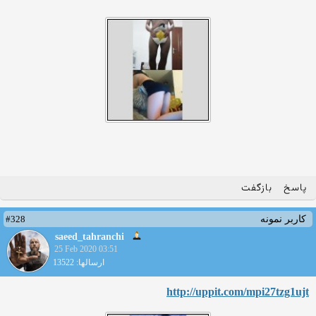
پاسخ
بازگفت
#328
کاربر نمونه
saeed_tahranchi
25 Feb 2020 03:51
ارسالها: 13522
http://uppit.com/mpi27tzg1ujt