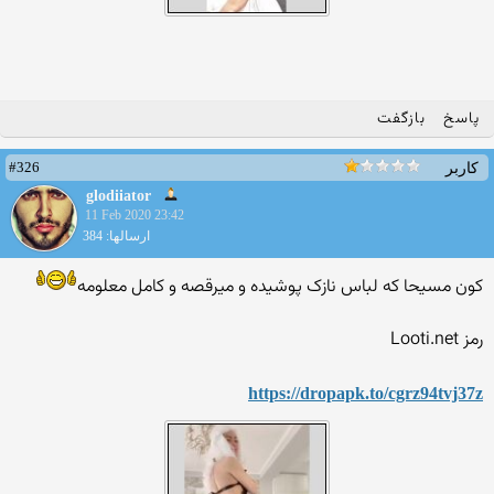
پاسخ
بازگفت
#326
کاربر
glodiiator
11 Feb 2020 23:42
ارسالها: 384
کون مسیحا که لباس نازک پوشیده و میرقصه و کامل معلومه
رمز Looti.net
https://dropapk.to/cgrz94tvj37z