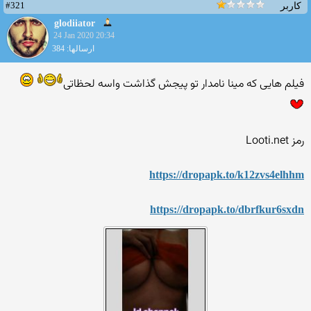
#321
کاربر
glodiiator
24 Jan 2020 20:34
ارسالها: 384
فیلم هایی که مینا نامدار تو پیجش گذاشت واسه لحظاتی
رمز Looti.net
https://dropapk.to/k12zvs4elhhm
https://dropapk.to/dbrfkur6sxdn