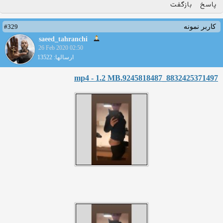
پاسخ
بازگفت
#329
کاربر نمونه
saeed_tahranchi
26 Feb 2020 02:50
ارسالها: 13522
8832425371497_9245818487.mp4 - 1.2 MB