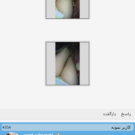
پاسخ
بازگفت
#354
کاربر نمونه
saeed_tahranchi