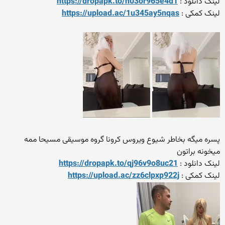
لینک دانلود :
https://dropapk.to/n03or965e4d1
لینک کمکی :
https://upload.ac/1u345ay5nqas
پسره میگه بخاطر شیوع ویروس کرونا گروه موسیقی مسیحا ممه
میخونه براتون
لینک دانلود :
https://dropapk.to/qj96v9o8uc21
لینک کمکی :
https://upload.ac/zz6clpxp922j