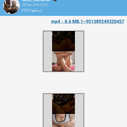
19 Mar 2020 03:05
ارسالها: 13522
951389249320457~1.mp4 - 8.6 MB