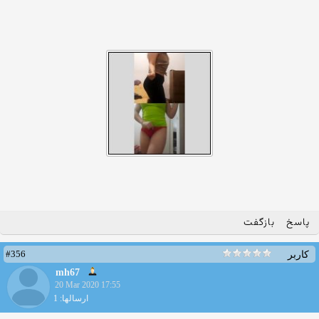
پاسخ
بازگفت
#356
کاربر
mh67
20 Mar 2020 17:55
ارسالها: 1