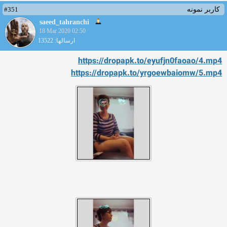
#351
کاربر نمونه
saeed_tahranchi
18 Mar 2020 02:50
ارسالها: 13522
https://dropapk.to/eyufjn0faoao/4.mp4
https://dropapk.to/yrgoewbaiomw/5.mp4