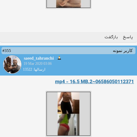
پاسخ
بازگفت
#355
کاربر نمونه
saeed_tahranchi
19 Mar 2020 03:06
ارسالها: 13522
06586050112371~2.mp4 - 16.5 MB