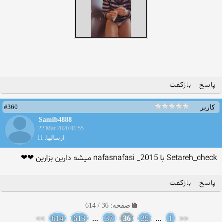
پاسخ
بازگفت
#360
کاربر
Samib4888
22 Mar 2020 01:55
ارسالها: 11
Setareh_check با nafasnafasi _2015 میشه دارین بزارین ❤❤
پاسخ
بازگفت
صفحه: 36 / 614
>>
614
613
...
37
36
35
...
1
<<