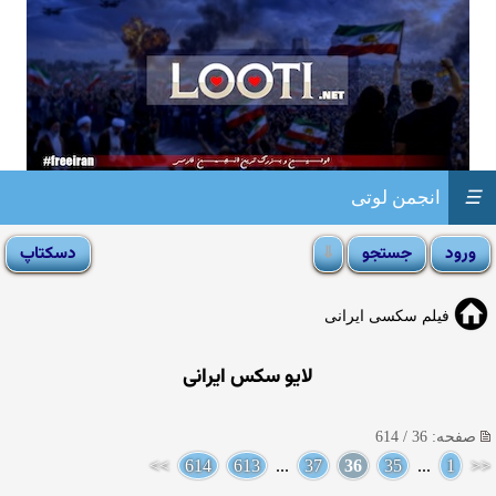
☰
انجمن لوتی
فیلم سکسی ایرانی
لایو سکس ایرانی
صفحه: 36 / 614
>>
614
613
...
37
36
35
...
1
<<