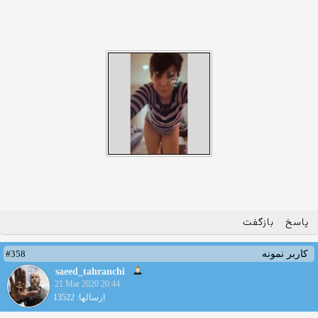
پاسخ
بازگفت
#358
کاربر نمونه
saeed_tahranchi
21 Mar 2020 20:44
ارسالها: 13522