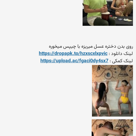
روی بدن دختره عسل میریزه با چیپس میخوره
لینک دانلود :
https://dropapk.to/hzxscxlxpvic
لینک کمکی :
https://upload.ac/fgaci0dy4sx7