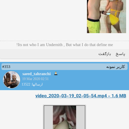
Its not who I am Undernith , But what I do that define me!
پاسخ
بازگفت
#353
کاربر نمونه
saeed_tahranchi
19 Mar 2020 02:51
ارسالها: 13522
video_2020-03-19_02-05-54.mp4 - 1.6 MB