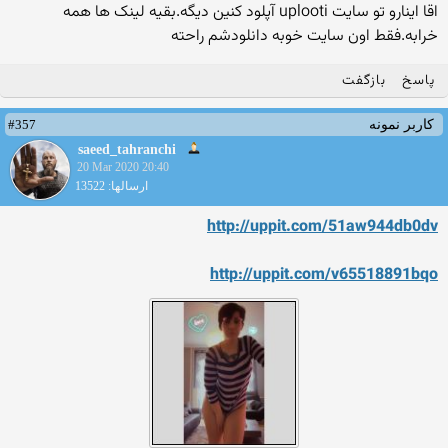
اقا اینارو تو سایت uplooti آپلود کنین دیگه.بقیه لینک ها همه
خرابه.فقط اون سایت خوبه دانلودشم راحته
پاسخ
بازگفت
#357
کاربر نمونه
saeed_tahranchi
20 Mar 2020 20:40
ارسالها: 13522
http://uppit.com/51aw944db0dv
http://uppit.com/v65518891bqo