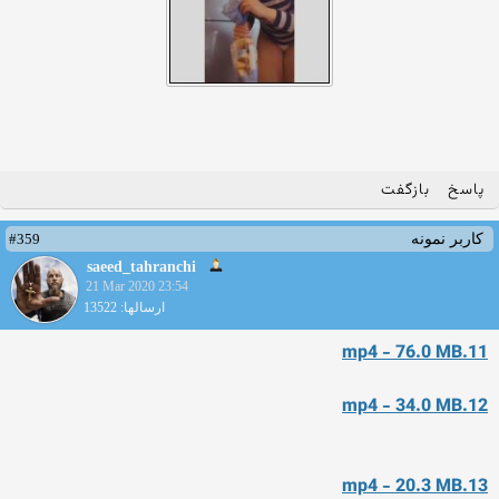
پاسخ
بازگفت
#359
کاربر نمونه
saeed_tahranchi
21 Mar 2020 23:54
ارسالها: 13522
11.mp4 - 76.0 MB
12.mp4 - 34.0 MB
13.mp4 - 20.3 MB