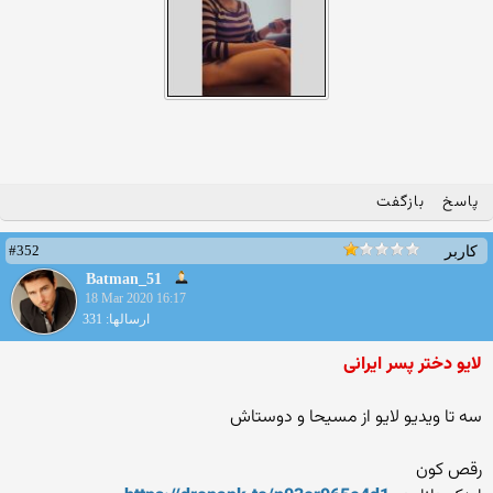
پاسخ
بازگفت
#352
کاربر
Batman_51
18 Mar 2020 16:17
ارسالها: 331
لایو دختر پسر ایرانی
سه تا ویدیو لایو از مسیحا و دوستاش
رقص کون