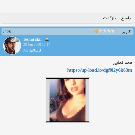
پاسخ
بازگفت
#498
کاربر
fesharakii
28 Jun 2020 12:17
ارسالها: 605
ممه نمایی
https://up-load.io/dgf9i2y6
k63m