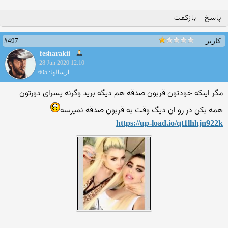
پاسخ
بازگفت
#497
کاربر
fesharakii
28 Jun 2020 12:10
ارسالها: 605
مگر اینکه خودتون قربون صدقه هم دیگه برید وگرنه پسرای دورتون
همه بکن در رو ان دیگ وقت به قربون صدقه نمیرسه
https://up-load.io/qt1lhhjn
922k