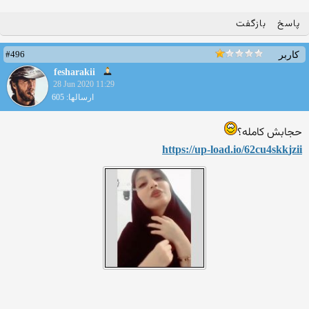
پاسخ
بازگفت
#496
کاربر
fesharakii
28 Jun 2020 11:29
ارسالها: 605
حجابش کامله؟
https://up-load.io/62cu4skk
jzii