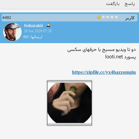
پاسخ
بازگفت
#492
کاربر
fesharakii
28 Jun 2020 07:29
ارسالها: 605
دو تا ویدیو مسیج با حرفهای سکسی
پسورد looti.net
https://zipfile.cc/yx4hazzo
mgiu