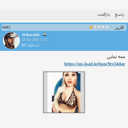
پاسخ
بازگفت
#493
کاربر
fesharakii
28 Jun 2020 11:15
ارسالها: 605
ممه نمایی
https://up-load.io/bpoc9rs3
4dae