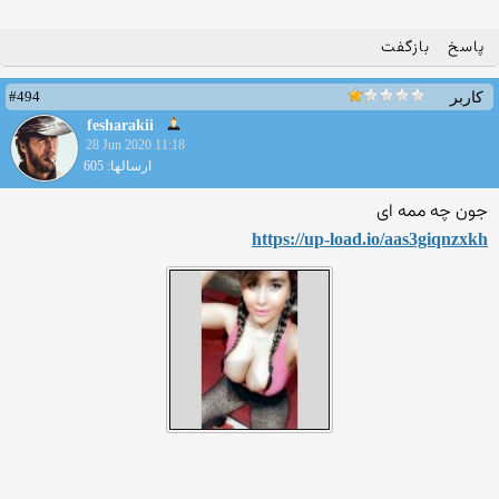
پاسخ
بازگفت
#494
کاربر
fesharakii
28 Jun 2020 11:18
ارسالها: 605
جون چه ممه ای
https://up-load.io/aas3giqn
zxkh