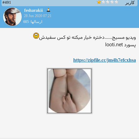
#491
کاربر
fesharakii
28 Jun 2020 07:21
ارسالها: 605
ویدیو مسیج......دختره خیار میکنه تو کس سفیدش
پسورد looti.net
https://zipfile.cc/jm4h7efc
xhsa