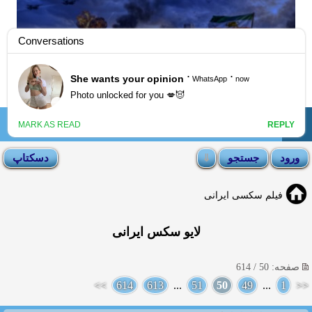
☰
انجمن لوتی
فیلم سکسی ایرانی
لایو سکس ایرانی
صفحه: 50 / 614
>>
614
613
...
51
50
49
...
1
<<