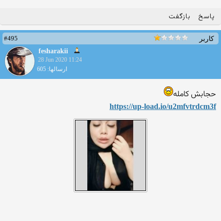
پاسخ
بازگفت
#495
کاربر
fesharakii
28 Jun 2020 11:24
ارسالها: 605
حجابش کامله
https://up-load.io/u2mfvtrd
cm3f