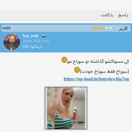
پاسخ
بازگفت
#499
کاربر
haj_tosii
28 Jun 2020 12:43
ارسالها: 3592
کی مسواکشو گذاشته تو سوراخ مو
(سوراخ فقط سوراخ خودت)
https://up-load.io/hmrokw6l
a7ug