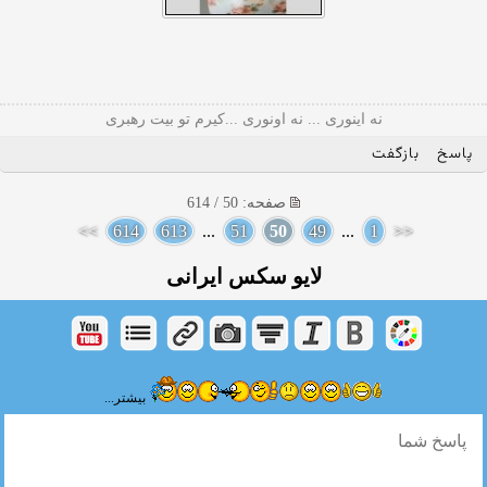
نه اینوری ... نه اونوری ...کیرم تو بیت رهبری
پاسخ
بازگفت
صفحه: 50 / 614
>>
614
613
...
51
50
49
...
1
<<
لایو سکس ایرانی
بیشتر...