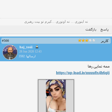
نه اینوری ... نه اونوری ...کیرم تو بیت رهبری
پاسخ
بازگفت
#500
کاربر
haj_tosii
28 Jun 2020 12:43
ارسالها: 3592
ممه نمایی رها
https://up-load.io/uuuu8x4h
6qij