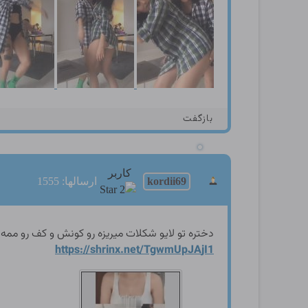
بازگفت
کاربر
kordii69
ارسالها: 1555
دختره تو لایو شکلات میریزه رو کونش و کف رو ممه 
https://shrinx.net/TgwmUpJA
jI1