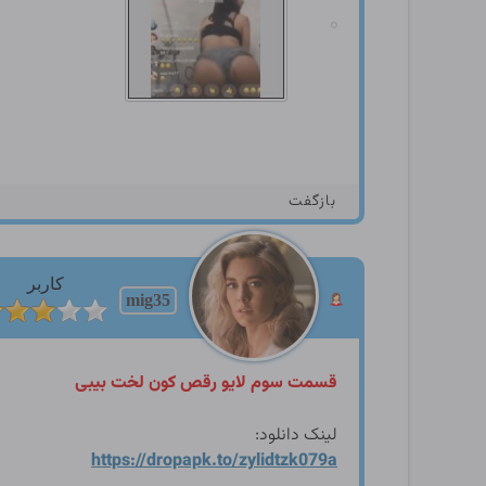
بازگفت
کاربر
mig35
قسمت سوم لایو رقص کون لخت بیبی
لینک دانلود:
https://dropapk.to/zylidtzk
079a