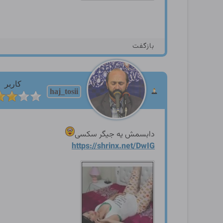
بازگفت
کاربر
haj_tosii
دابسمش یه جیگر سکسی
https://shrinx.net/DwIG