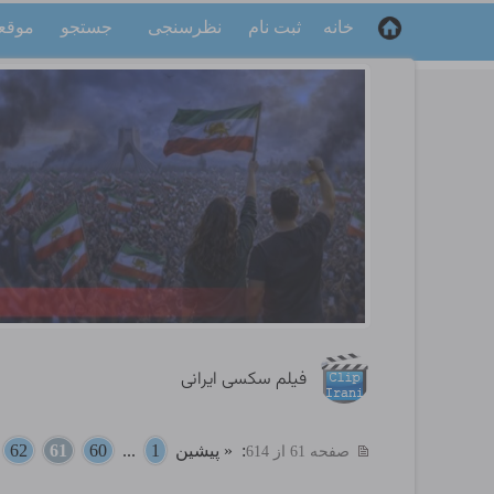
خانه
ثبت نام
نظرسنجی
جستجو
موقع
فیلم سکسی ایرانی
:
« پیشین
1
...
60
61
62
.
صفحه 61 از 614