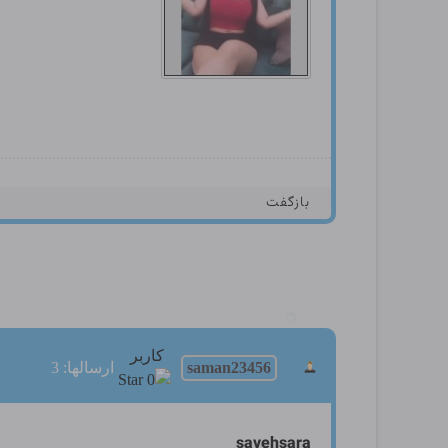
بازگفت
کاربر
saman23456
ارسالها: 3
savehsara