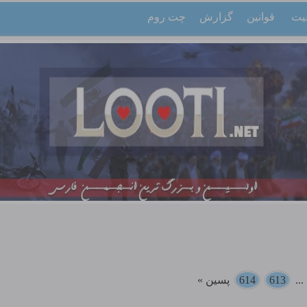
یت
قوانین
گزارش
چت روم
..
613
614
پسین »