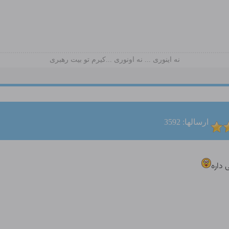
نه اینوری ... نه اونوری ...کیرم تو بیت رهبری
ارسالها: 3592
داره