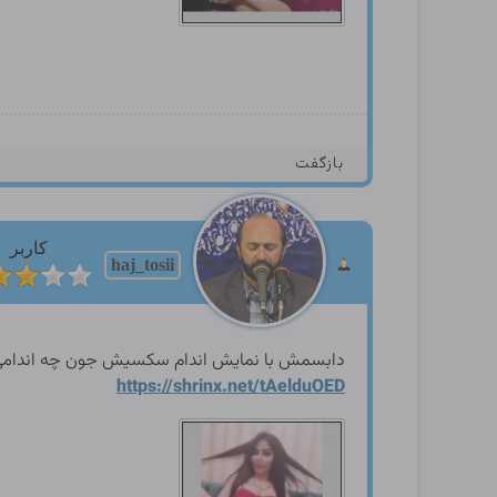
بازگفت
کاربر
haj_tosii
دابسمش با نمایش اندام سکسیش جون چه اندامی 
https://shrinx.net/tAelduOE
D