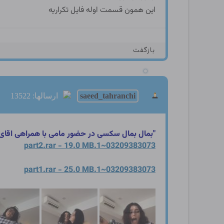
این همون قسمت اوله فایل تکراریه
بازگفت
saeed_tahranchi
ارسالها: 13522
"بمال بمال سکسی در حضور مامی با همراهی اقای
03209383073~1.part2.rar - 19.0 MB
03209383073~1.part1.rar - 25.0 MB