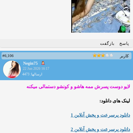
پاسخ
بازگفت
#6,106
کاربر
Negin75
22 Jun 2026 16:17
ارسالها: 4473
لایو دوست پسرش ممه هاشو و کونشو دستمالی میکنه
لینک های دانلود:
دانلود پرسرعت و پخش آنلاین 1
دانلود پرسرعت و پخش آنلاین 2