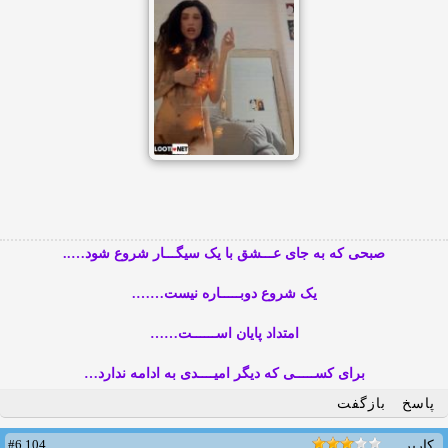
صبحی که به جای عـــشق با یک سیگـــار شروع شود…..
یک شروع دوبـــــاره نیست…….
امتداد پایان اســــــت……
برای کســـــی که دیگر امیــــدی به ادامه ندارد…
پاسخ
بازگفت
#6,104
کاربر