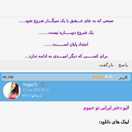
صبحی که به جای عـــشق با یک سیگـــار شروع شود…..
یک شروع دوبـــــاره نیست…….
امتداد پایان اســــــت……
برای کســـــی که دیگر امیــــدی به ادامه ندارد…
پاسخ
بازگفت
#6,108
کاربر
Negin75
23 Jun 2026 05:25
ارسالها: 4473
لایو دختر ایرانی تو حموم
لینک های دانلود: