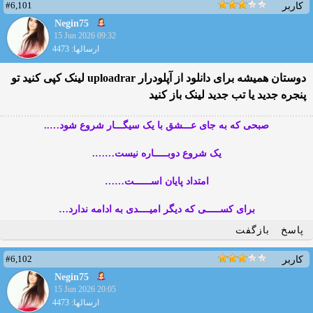
#6,101
کاربر
Negin75
15 Jun 2026 09:32
ارسالها: 4473
دوستان همیشه برای دانلود از آپلودرار uploadrar لینک کپی کنید تو
پنجره جدید یا تب جدید لینک باز کنید
صبحی که به جای عـــشق با یک سیگـــار شروع شود…..
یک شروع دوبـــــاره نیست…….
امتداد پایان اســــــت……
برای کســـــی که دیگر امیــــدی به ادامه ندارد…
پاسخ
بازگفت
#6,102
کاربر
Negin75
15 Jun 2026 20:05
ارسالها: 4473