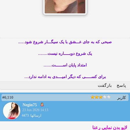
صبحی که به جای عـــشق با یک سیگـــار شروع شود…..
یک شروع دوبـــــاره نیست…….
امتداد پایان اســــــت……
برای کســـــی که دیگر امیــــدی به ادامه ندارد…
پاسخ
بازگفت
#6,110
کاربر
Negin75
23 Jun 2026 14:13
ارسالها: 4473
لایو بدن نمایی رعنا