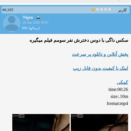
#6,105
کاربر
Nigen
20 Jun 2026 19:07
ارسالها: 694
سکس داگی با دوس دخترش نفر سومم فیلم میگیره
پخش آنلاین و دانلود پر سرعت
لینک با کیفیت بدون فایل زیپ
کمکی
time:00:26
size:.10m
format:mp4