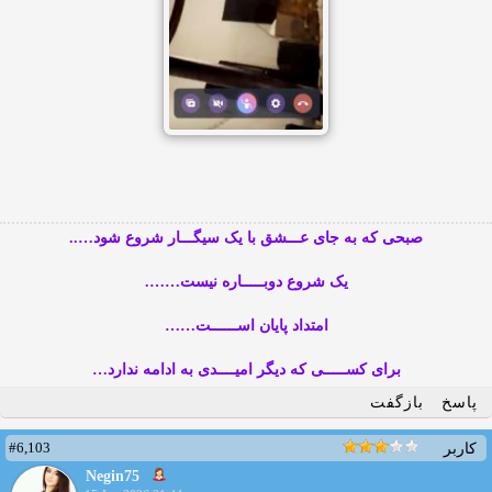
صبحی که به جای عـــشق با یک سیگـــار شروع شود…..
یک شروع دوبـــــاره نیست…….
امتداد پایان اســــــت……
برای کســـــی که دیگر امیــــدی به ادامه ندارد…
پاسخ
بازگفت
#6,103
کاربر
Negin75