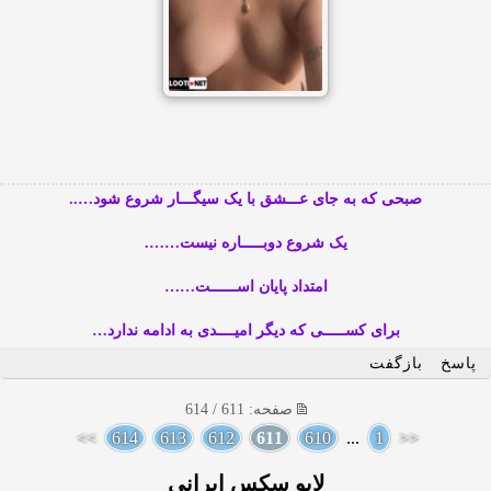
صبحی که به جای عـــشق با یک سیگـــار شروع شود…..
یک شروع دوبـــــاره نیست…….
امتداد پایان اســــــت……
برای کســـــی که دیگر امیــــدی به ادامه ندارد…
پاسخ
بازگفت
صفحه: 611 / 614
>>
614
613
612
611
610
...
1
<<
لایو سکس ایرانی