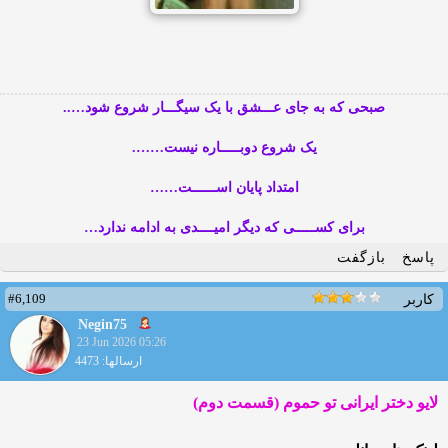
صبحی که به جای عـــشق با یک سیگـــار شروع شود…..
یک شروع دوبـــــاره نیست…….
امتداد پایان اســــــت……
برای کســـــی که دیگر امیــــدی به ادامه ندارد…
پاسخ
بازگفت
#6,109
کاربر
Negin75
23 Jun 2026 05:26
ارسالها: 4473
لایو دختر ایرانی تو حموم (قسمت دوم)