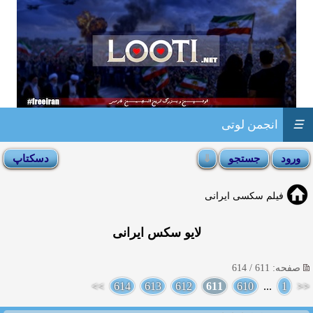
☰
انجمن لوتی
فیلم سکسی ایرانی
لایو سکس ایرانی
صفحه: 611 / 614
>>
614
613
612
611
610
...
1
<<