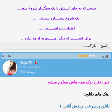
صبحی که به جای عـــشق با یک سیگـــار شروع شود…..
یک شروع دوبـــــاره نیست…….
امتداد پایان اســــــت……
برای کســـــی که دیگر امیــــدی به ادامه ندارد…
پاسخ
بازگفت
#6,107
کاربر
Negin75
22 Jun 2026 16:19
ارسالها: 4473
لایو دختره نوک ممه هاش معلوم میشه
لینک های دانلود:
دانلود پرسرعت و پخش آنلاین 1