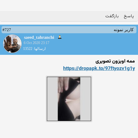
پاسخ
بازگفت
#727
کاربر نمونه
saeed_tahranchi
6 Oct 2020 23:17
ارسالها: 13522
ممه اویزون تصویری
https://dropapk.to/97ftyozv
1g1y