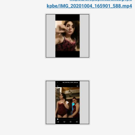
kpbe/IMG_20201004_165901_588
.mp4