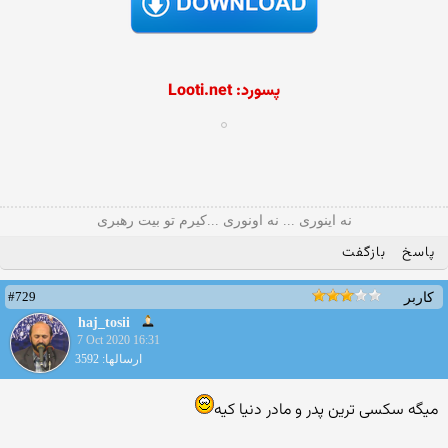
پسورد: Looti.net
نه اینوری ... نه اونوری ...کیرم تو بیت رهبری
پاسخ
بازگفت
#729
کاربر
haj_tosii
7 Oct 2020 16:31
ارسالها: 3592
میگه سکسی ترین پدر و مادر دنیا کیه