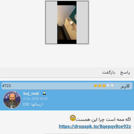
پاسخ
بازگفت
#723
کاربر
haj_tosii
4 Oct 2020 10:05
ارسالها: 3592
اگه ممه است چرا این همست
https://dropapk.to/8qepqv8c
e92z