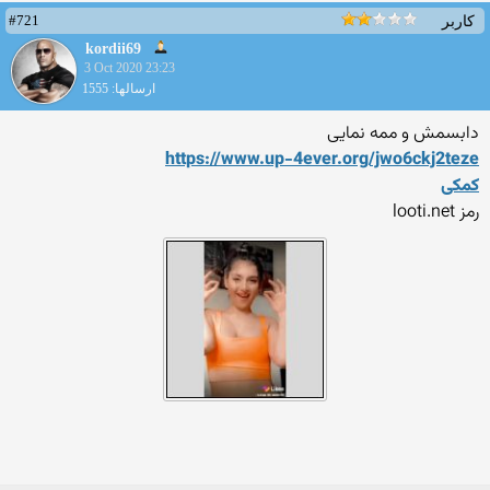
#721
کاربر
kordii69
3 Oct 2020 23:23
ارسالها: 1555
دابسمش و ممه نمایی
https://www.up-4ever.org/jw
o6ckj2teze
کمکی
رمز looti.net