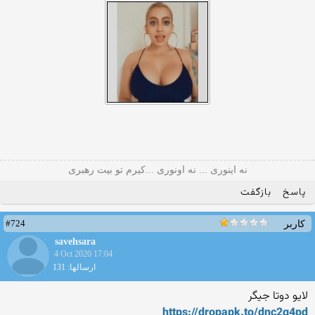
نه اینوری ... نه اونوری ...کیرم تو بیت رهبری
پاسخ
بازگفت
#724
کاربر
savehsara
4 Oct 2020 17:04
ارسالها: 131
لایو دوتا جیگر
https://dropapk.to/dnc2g4pd