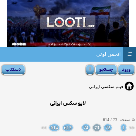
☰
انجمن لوتی
فیلم سکسی ایرانی
لایو سکس ایرانی
صفحه: 73 / 614
>>
614
613
...
74
73
72
...
1
<<