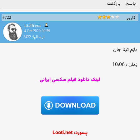
پاسخ
بازگفت
#722
کاربر
r233reza
4 Oct 2020 09:59
ارسالها: 3422
بازم تینا جان
زمان : 10:06
لينک دانلود فيلم سکسي ايراني
پسورد: Looti.net