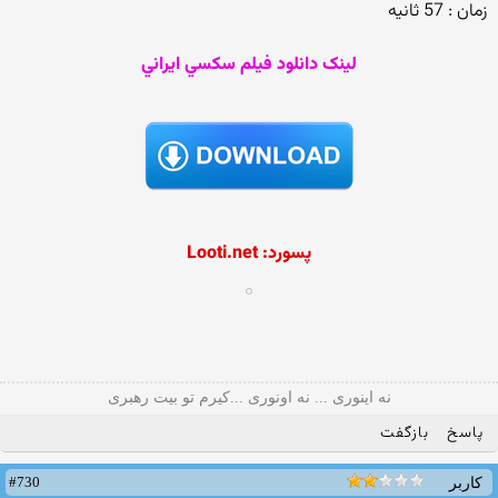
زمان : 57 ثانیه
لينک دانلود فيلم سکسي ايراني
پسورد: Looti.net
نه اینوری ... نه اونوری ...کیرم تو بیت رهبری
پاسخ
بازگفت
#730
کاربر