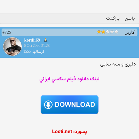
پاسخ
بازگفت
#725
کاربر
kordii69
6 Oct 2020 21:28
ارسالها: 1555
دلبری و ممه نمایی
لينک دانلود فيلم سکسي ايراني
پسورد: Looti.net