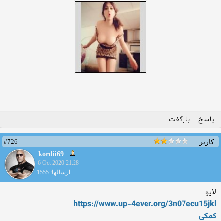
پاسخ
بازگفت
#726
کاربر
kordii69
6 Oct 2020 21:28
ارسالها: 1555
لایو
https://www.up-4ever.org/3n
07ecu15jkl
کمکی