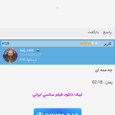
پاسخ
بازگفت
#728
کاربر
haj_tosii
7 Oct 2020 11:57
ارسالها: 3592
چه ممه ای
زمان : 02:18
لينک دانلود فيلم سکسي ايراني