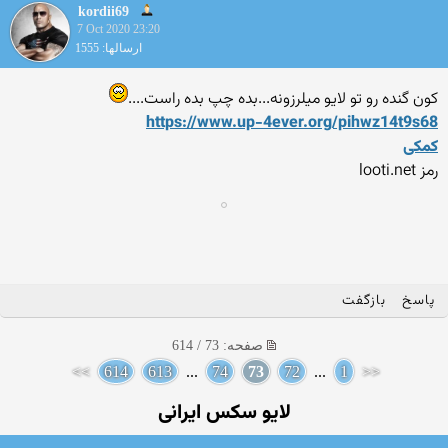
kordii69
7 Oct 2020 23:20
ارسالها: 1555
کون گنده رو تو لایو میلرزونه...بده چپ بده راست....
https://www.up-4ever.org/pi
hwz14t9s68
کمکی
رمز looti.net
پاسخ
بازگفت
صفحه: 73 / 614
>>
614
613
...
74
73
72
...
1
<<
لایو سکس ایرانی