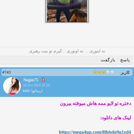
نه اینوری ... نه اونوری ...کیرم تو بیت رهبری
پاسخ
بازگفت
#743
کاربر
Negin75
16 Oct 2020 20:34
ارسالها: 4469
دختره تو لایو ممه هاش میوفته بیرون
لینک های دانلود:
https://mega4up.com/8lhhdu9
g1zd4