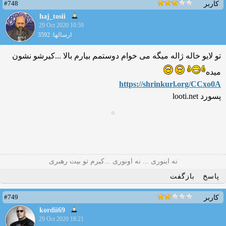
#748
کاربر
haj_tosii
29 Oct 2020 10:59
ارسالها: 3592
تو لایو خاله ژاله میگه می خوام دوستمم بیارم بالا ...کیرشو نشون
میده
https://shrinkurl.org/CCxo0
A
پسورد looti.net
نه اینوری ... نه اونوری ...کیرم تو بیت رهبری
پاسخ
بازگفت
#749
کاربر
kordii69
29 Oct 2020 18:21