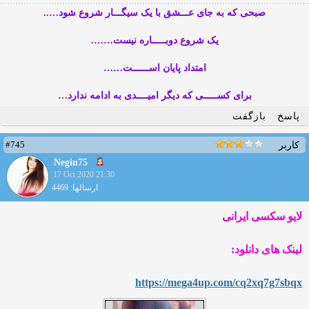
صبحی که به جای عـــشق با یک سیگـــار شروع شود…..
یک شروع دوبـــــاره نیست…….
امتداد پایان اســــــت……
برای کســـــی که دیگر امیــــدی به ادامه ندارد…
پاسخ
بازگفت
#745
کاربر
Negin75
17 Oct 2020 21:30
ارسالها: 4469
لایو سکسی ایرانی
لینک های دانلود:
https://mega4up.com/cq2xq7g
7sbqx