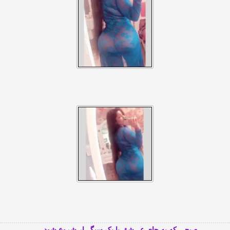
صبحی که به جای عـــشق با یک سیگـــار شروع شود…..