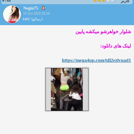
#744
کاربر
Negin75
16 Oct 2020 20:34
ارسالها: 4469
شلوار خواهرشو میکشه پایین
لینک های دانلود:
https://mega4up.com/tdl2ezl
vuad1