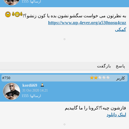
ارسالها: 1555
به نظرتون می خواست سگشو نشون بده یا کون زنشو؟!
https://www.up-4ever.org/a5
30nosu4cuz
کمکی
پاسخ
بازگفت
#750
کاربر
kordii69
31 Oct 2020 14:21
ارسالها: 1555
فازشون چیه؟!کرونا را ما گاییدیم
لینک دانلود