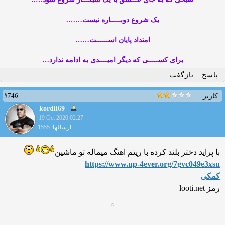
یک شروع دوبـــــاره نیست…….
امتداد پایان اســــــت……
برای کســـــی که دیگر امیــــدی به ادامه ندارد…
پاسخ
بازگفت
#746
کاربر
kordii69
19 Oct 2020 02:27
ارسالها: 1555
با پراید دختر بلند کرده با ریتم اهنگ میماله تو ماشین
https://www.up-4ever.org/7g
vc049e3xsu
کمکی
رمز looti.net