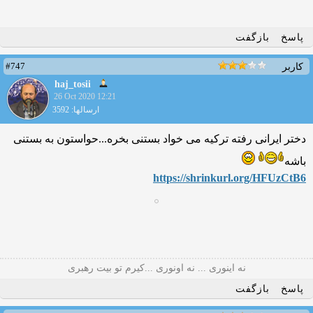
پاسخ
بازگفت
#747
کاربر
haj_tosii
26 Oct 2020 12:21
ارسالها: 3592
دختر ایرانی رفته ترکیه می خواد بستنی بخره...حواستون به بستنی
باشه
https://shrinkurl.org/HFUzC
tB6
نه اینوری ... نه اونوری ...کیرم تو بیت رهبری
پاسخ
بازگفت