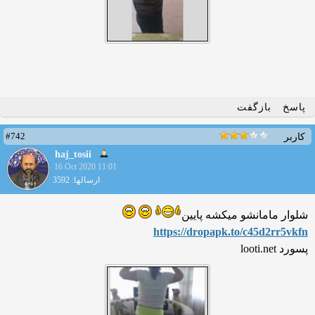
پاسخ
بازگفت
#742
کاربر
haj_tosii
16 Oct 2020 11:01
ارسالها: 3592
شلوار مامانشو میکشه پایین
https://dropapk.to/c45d2rr5
vkfn
پسورد looti.net