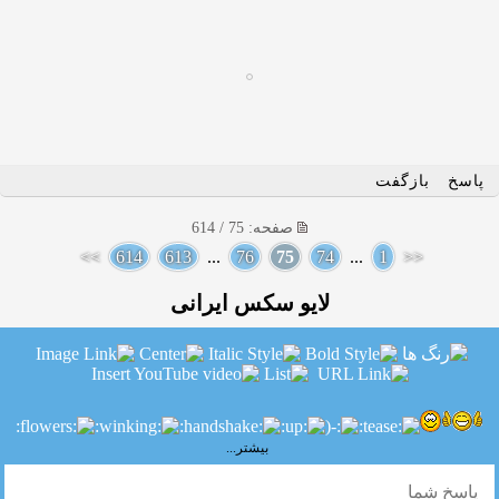
پاسخ
بازگفت
صفحه: 75 / 614
>>
614
613
...
76
75
74
...
1
<<
لایو سکس ایرانی
بیشتر...