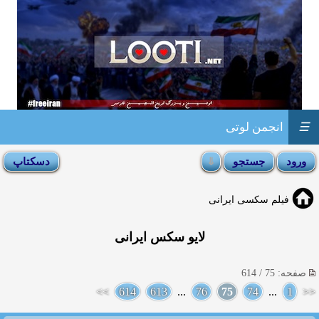
☰
انجمن لوتی
فیلم سکسی ایرانی
لایو سکس ایرانی
صفحه: 75 / 614
>>
614
613
...
76
75
74
...
1
<<