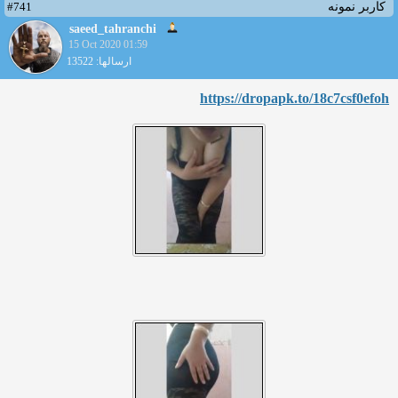
#741
کاربر نمونه
saeed_tahranchi
15 Oct 2020 01:59
ارسالها: 13522
https://dropapk.to/18c7csf0e
foh