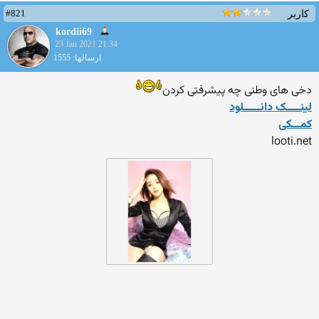
#821
کاربر
kordii69
23 Jan 2021 21:34
ارسالها: 1555
دخی های وطنی چه پیشرفتی کردن
لینـــــک دانــــــلود
کمـــکی
looti.net