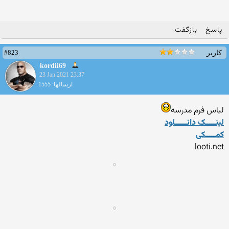
پاسخ
بازگفت
#823
کاربر
kordii69
23 Jan 2021 23:37
ارسالها: 1555
لباس فرم مدرسه
لینـــــک دانــــــلود
کمـــــکی
looti.net