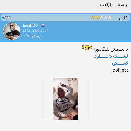
پاسخ
بازگفت
#822
کاربر
kordii69
23 Jan 2021 21:34
ارسالها: 1555
دابسمش پلنگامون
لینـــــک دانــــــلود
کمـــــکی
looti.net