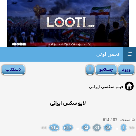
☰
انجمن لوتی
فیلم سکسی ایرانی
لایو سکس ایرانی
صفحه: 83 / 614
>>
614
613
...
84
83
82
...
1
<<