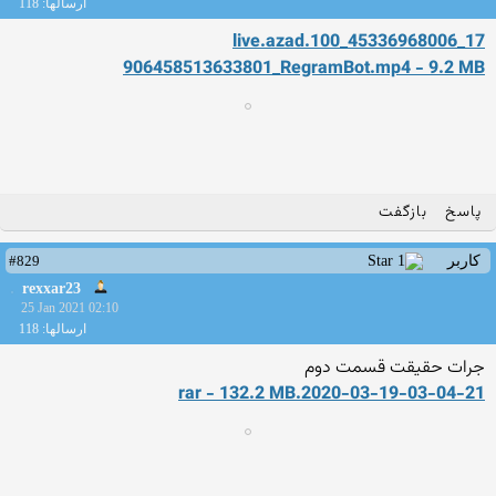
ارسالها: 118
live.azad.100_45336968006_17
906458513633801_RegramBot.mp
4 - 9.2 MB
پاسخ
بازگفت
#829
کاربر
rexxar23
25 Jan 2021 02:10
ارسالها: 118
جرات حقیقت قسمت دوم
2020-03-19-03-04-21.rar - 132.2 MB