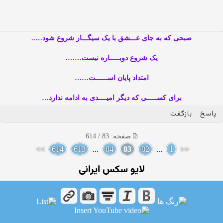
صبحی که به جای عـــشق با یک سیگـــار شروع شود…..
یک شروع دوبـــــاره نیست…….
امتداد پایان اســــــت……
برای کســـــی که دیگر امیــــدی به ادامه ندارد…
پاسخ
بازگفت
صفحه: 83 / 614
>>
614
613
...
84
83
82
...
1
<<
لایو سکس ایرانی