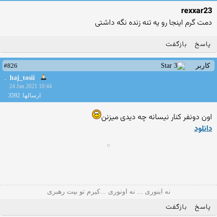
rexxar23
دمت گرم اینجا رو یه تنه زنده نگه داشتی
پاسخ
بازگفت
#826
کاربر
haj_tosii
24 Jan 2021 10:44
ارسالها: 3592
اون دونفر کنار نیسانه چه دیدی میزنن
دانلود
نه اینوری ... نه اونوری ...کیرم تو بیت رهبری
پاسخ
بازگفت