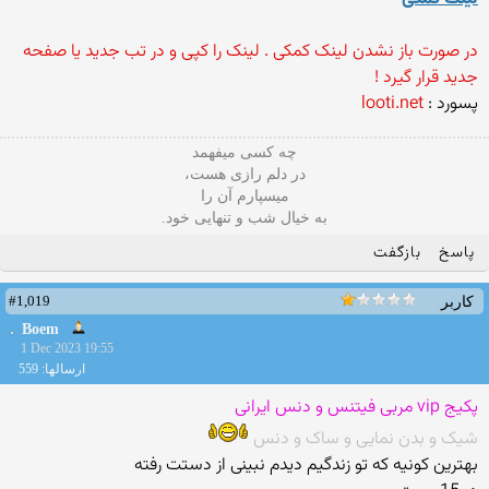
در صورت باز نشدن لینک کمکی . لینک را کپی و در تب جدید یا صفحه
جدید قرار گیرد !
پسورد :
looti.net
چه کسی میفهمد
در دلم رازی هست،
میسپارم آن را
به خیال شب و تنهایی خود.
پاسخ
بازگفت
#1,019
کاربر
Boem
1 Dec 2023 19:55
ارسالها: 559
پکیج vip مربی فیتنس و دنس ایرانی
شیک و بدن نمایی و ساک و دنس
بهترین کونیه که تو زندگیم دیدم نبینی از دستت رفته