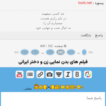
پسورد :
looti.net
چه کسی میفهمد
در دلم رازی هست،
میسپارم آن را
به خیال شب و تنهایی خود.
پاسخ
بازگفت
صفحه: 102 / 469
>>
469
468
...
103
102
101
...
1
<<
فیلم های بدن نمایی زن و دختر ایرانی
بیشتر...