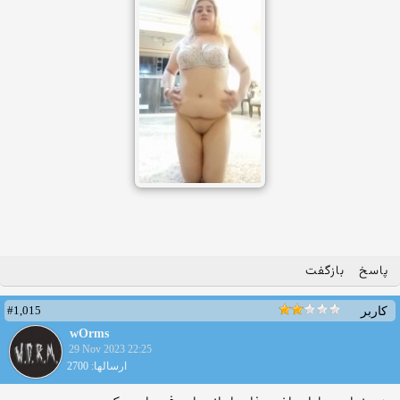
پاسخ
بازگفت
#1,015
کاربر
wOrms
29 Nov 2023 22:25
ارسالها: 2700