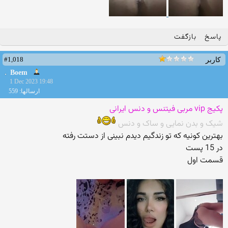
پاسخ
بازگفت
#1,018
کاربر
Boem
1 Dec 2023 19:48
ارسالها: 559
پکیج vip مربی فیتنس و دنس ایرانی
شیک و بدن نمایی و ساک و دنس
بهترین کونیه که تو زندگیم دیدم نبینی از دستت رفته
در 15 پست
قسمت اول