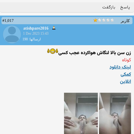
پاسخ
بازگفت
#1,017
کاربر
atishpare2016
1 Dec 2023 15:43
ارسالها: 190
زن سن بالا لنگاش هواکرده عجب کسی
کوتاه
لینک دانلود
کمکی
انلاین