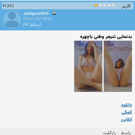
#1,012
کاربر
atishpare2016
28 Nov 2023 09:38
ارسالها: 190
بدنمایی تنیجر وطنی باچهره
دانلود
کمکی
انلاین
پاسخ
بازگفت