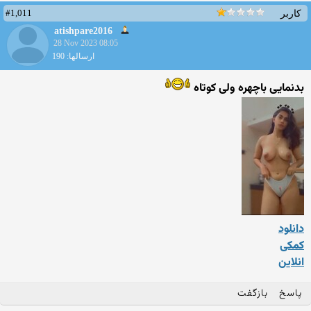
#1,011
کاربر
atishpare2016
28 Nov 2023 08:05
ارسالها: 190
بدنمایی باچهره ولی کوتاه
دانلود
کمکی
انلاین
پاسخ
بازگفت