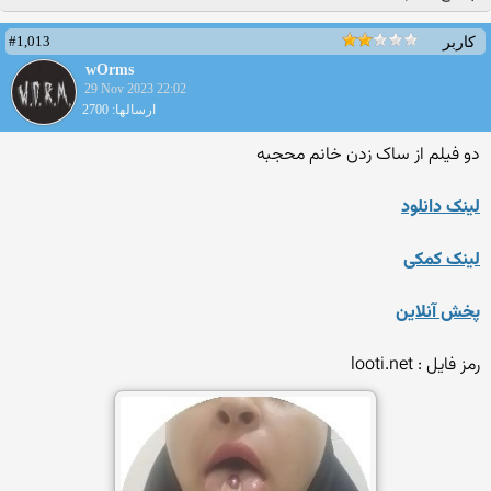
#1,013
کاربر
wOrms
29 Nov 2023 22:02
ارسالها: 2700
دو فیلم از ساک زدن خانم محجبه
لینک دانلود
لینک کمکی
پخش آنلاین
رمز فایل : looti.net