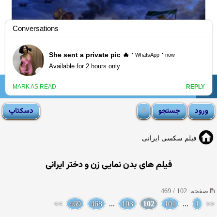
☰
انجمن لوتی
فیلم سکسی ایرانی
فیلم های بدن نمایی زن و دختر ایرانی
صفحه: 102 / 469
>>
469
468
...
103
102
101
...
1
<<