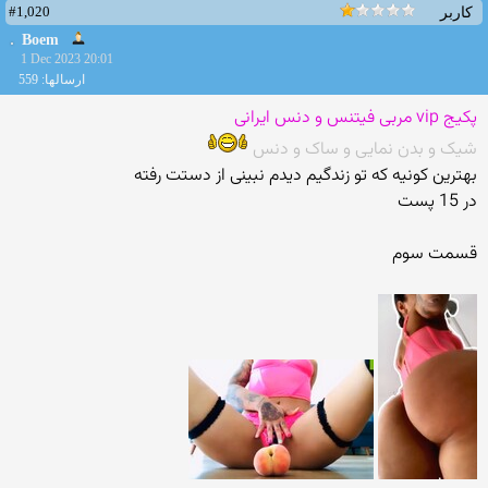
#1,020
کاربر
Boem
1 Dec 2023 20:01
ارسالها: 559
پکیج vip مربی فیتنس و دنس ایرانی
شیک و بدن نمایی و ساک و دنس
بهترین کونیه که تو زندگیم دیدم نبینی از دستت رفته
در 15 پست
قسمت سوم