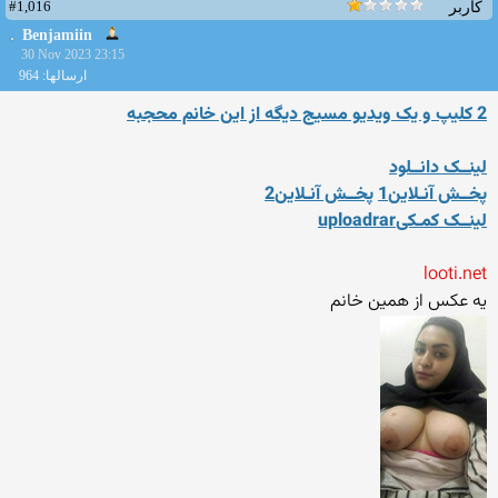
#1,016
کاربر
Benjamiin
30 Nov 2023 23:15
ارسالها: 964
2 کلیپ و یک ویدیو مسیج دیگه از این خانم محجبه
لینــک دانــلود
پخــش آنـلاین1
پخــش آنـلاین2
لینــک کمـکیuploadrar
looti.net
یه عکس از همین خانم