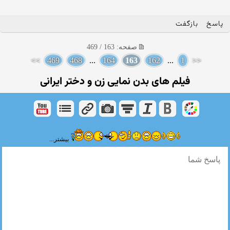
پاسخ
بازگفت
صفحه: 163 / 469
>>
469
468
...
164
163
162
...
1
<<
فیلم های بدن نمایی زن و دختر ایرانی
بیشتر...