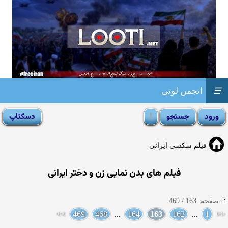
☰
انجمن لوتی
فیلم سکسی ایرانی
فیلم های بدن نمایی زن و دختر ایرانی
صفحه: 163 / 469
>>
469
468
...
164
163
162
...
1
<<