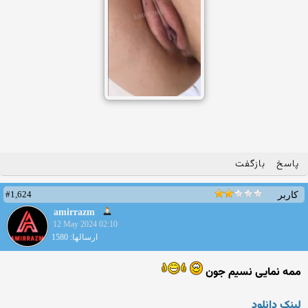
پاسخ
بازگفت
#1,624
کاربر
amirrazm
12 May 2024 02:10
ارسالها: 1580
ممه نمایی نسیم جون
لینک دانلود