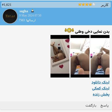
#1,621
کاربر
sagha
9 May 2024 07:50
ارسالها: 7563
بدن نمایی دخی وطنی
لینک دانلود
لینک کمکی
پخش زنده
پاسخ
بازگفت