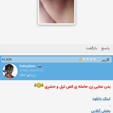
پاسخ
بازگفت
#1,629
کاربر
babypluto
13 May 2024 07:53
ارسالها: 1294
بدن نمایی زن حامله ی کص تپل و حشری
لینک دانلود
.
پخش آنلاین