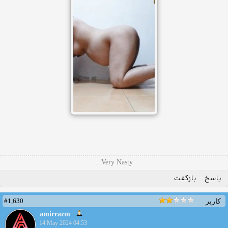
Very Nasty...
پاسخ
بازگفت
#1,630
کاربر
amirrazm
14 May 2024 04:53