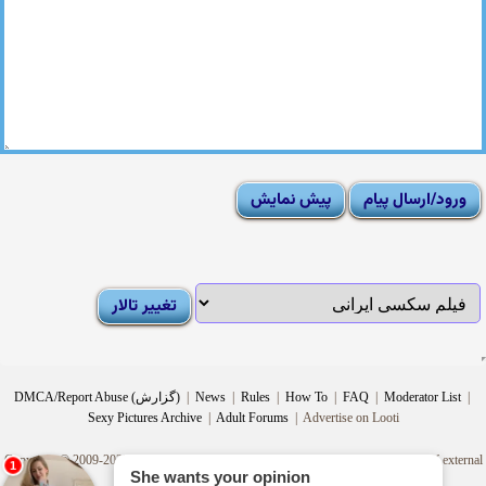
|
Moderator List
|
FAQ
|
How To
|
Rules
|
News
|
DMCA/Report Abuse (گزارش)
Sexy Pictures Archive
|
Adult Forums
|
Advertise on Looti
Copyright © 2009-2025
Looti.net
. Looti Forums is not responsible for the content of external
sites