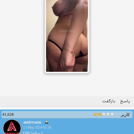
پاسخ
بازگفت
#1,628
کاربر
amirrazm
13 May 2024 02:58
ارسالها: 1580