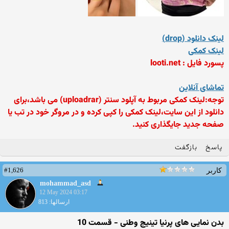
لینک دانلود (drop)
لینک کمکی
پسورد فایل : looti.net
تماشای آنلاین
توجه:لینک کمکی مربوط به آپلود سنتر (uploadrar) می باشد،برای
دانلود از این سایت،لینک کمکی را کپی کرده و در مروگر خود در تب یا
صفحه جدید جایگذاری کنید.
پاسخ
بازگفت
#1,626
کاربر
mohammad_asd
12 May 2024 03:17
ارسالها: 813
بدن نمایی های پرنیا تینیج وطنی - قسمت 10