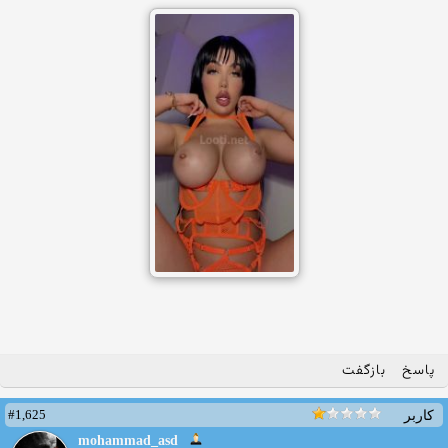
پاسخ
بازگفت
#1,625
کاربر
mohammad_asd