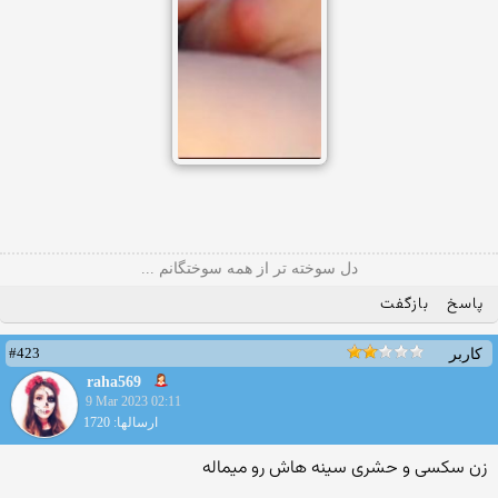
دل سوخته تر از همه سوختگانم ...
پاسخ
بازگفت
#423
کاربر
raha569
9 Mar 2023 02:11
ارسالها: 1720
زن سکسی و حشری سینه هاش رو میماله