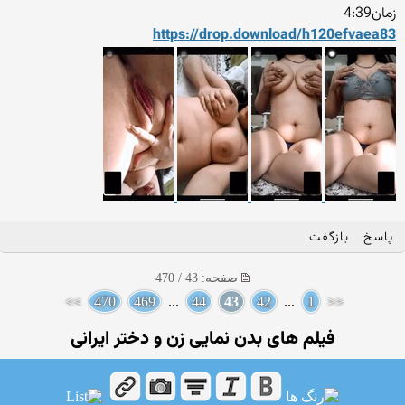
زمان4:39
https://drop.download/h120e
fvaea83
پاسخ
بازگفت
صفحه: 43 / 470
>>
470
469
...
44
43
42
...
1
<<
فیلم های بدن نمایی زن و دختر ایرانی