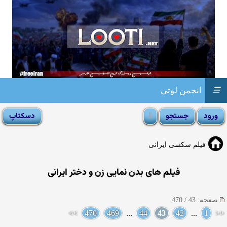
☰
انجمن لوتی
فیلم سکسی ایرانی
فیلم های بدن نمایی زن و دختر ایرانی
صفحه: 43 / 470
>>
470
469
...
44
43
42
...
1
<<