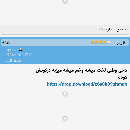
پاسخ
بازگفت
#428
کاربر
sagha
26 Mar 2023 17:18
ارسالها: 7558
دخی وطنی لخت میشه وخم میشه میزنه درکونش
کوناه
https://drop.download/c6x0b
09ghmqb