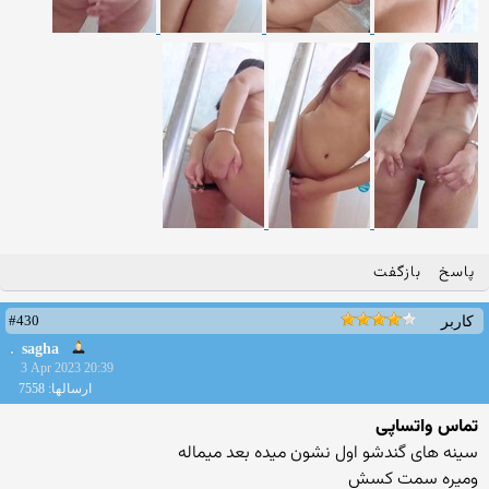
پاسخ
بازگفت
#430
کاربر
sagha
3 Apr 2023 20:39
ارسالها: 7558
تماس واتساپی
سینه های گندشو اول نشون میده بعد میماله
ومیره سمت کسش