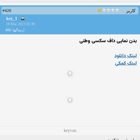
#426
کاربر
key_1
19 Mar 2023 02:39
ارسالها: 406
بدن نمایی داف سکسی وطنی
لینک دانلود
لینک کمکی
keyvan