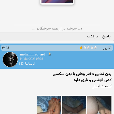
دل سوخته تر از همه سوختگانم ...
پاسخ
بازگفت
#425
کاربر
mohammad_asd
14 Mar 2023 05:03
ارسالها: 813
بدن نمایی دختر وطنی با بدن سکسی
کص گوشتی و نازی داره
کیفیت اصلی