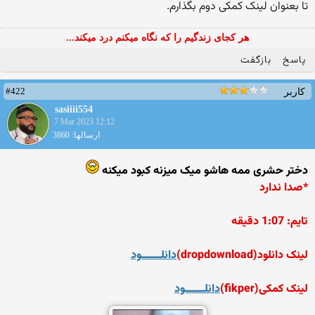
تا بعنوان لینک کمکی دوم بگذارم.
هر کجای زندگیم را که نگاه میکنم درد میکند...
پاسخ
بازگفت
#422
کاربر
sasiiii554
7 Mar 2023 12:12
ارسالها: 3860
دختر حشری ممه هاشو میک میزنه کبود میکنه
*صدا ندارد
تایم: 1:07 دقیقه
لینک دانلود(dropdownload)
دانلـــ
ــــود
لینک کمکی(fikper)
دانلـــــــود