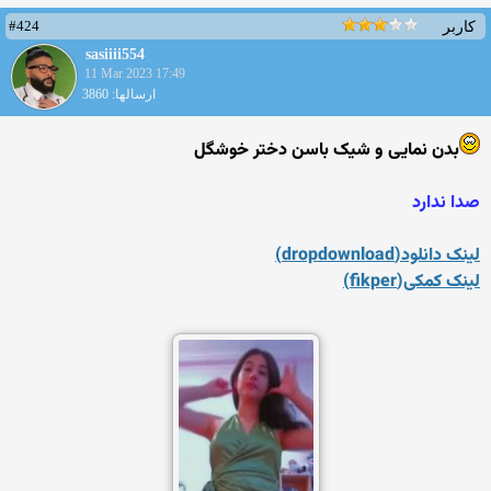
#424
کاربر
sasiiii554
11 Mar 2023 17:49
ارسالها: 3860
بدن نمایی و شیک باسن دختر خوشگل
صدا ندارد
لینک دانلود(dropdownload)
لینک کمکی(fikper)