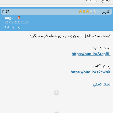
پاسخ
بازگفت
#427
کاربر
mig35
22 Mar 2023 20:20
ارسالها: 3848
کوتاه ، مرد متاهل از بدن زنش توی حمام فیلم میگیره
لینک دانلود:
https://ouo.io/SrcpBL
پخش آنلاین:
https://ouo.io/s2cwnX
لینک کمکی