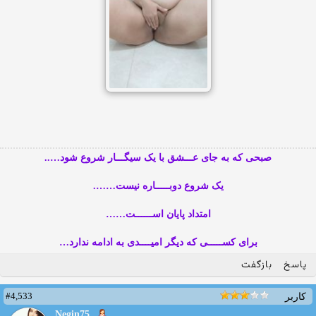
صبحی که به جای عـــشق با یک سیگـــار شروع شود…..
یک شروع دوبـــــاره نیست…….
امتداد پایان اســــــت……
برای کســـــی که دیگر امیــــدی به ادامه ندارد…
پاسخ
بازگفت
#4,533
کاربر
Negin75