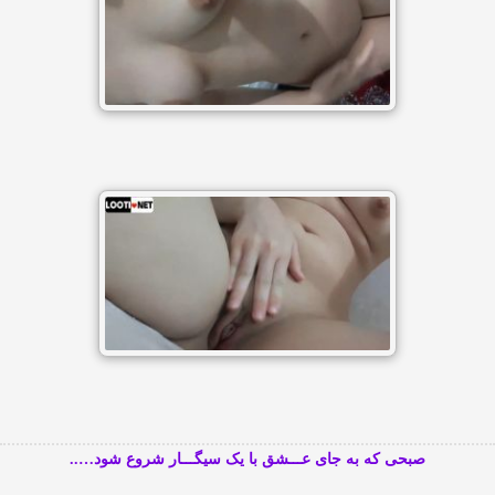
صبحی که به جای عـــشق با یک سیگـــار شروع شود…..