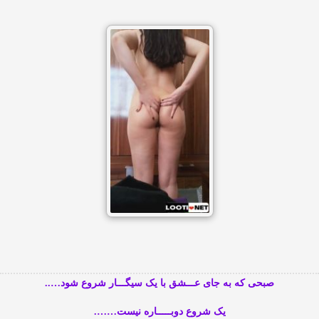
صبحی که به جای عـــشق با یک سیگـــار شروع شود…..
یک شروع دوبـــــاره نیست…….