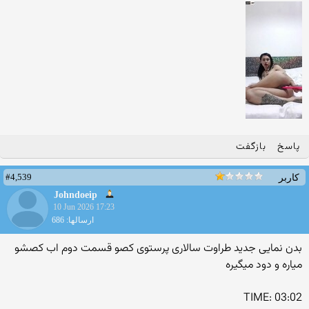
پاسخ
بازگفت
#4,539
کاربر
Johndoeip
10 Jun 2026 17:23
ارسالها: 686
بدن نمایی جدید طراوت سالاری پرستوی کصو قسمت دوم اب کصشو
میاره و دود میگیره
TIME: 03:02