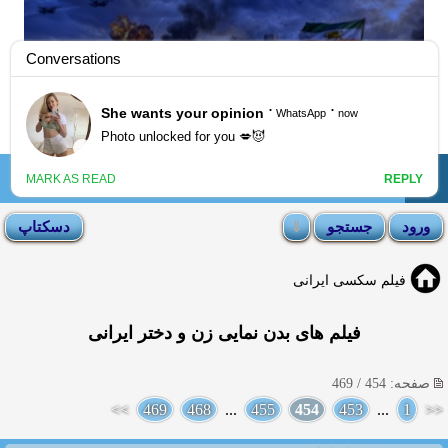
☰
انجمن لوتی
فیلم سکسی ایرانی
فیلم های بدن نمایی زن و دختر ایرانی
صفحه: 454 / 469
>>
469
468
...
455
454
453
...
1
<<