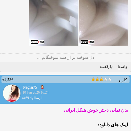
دل سوخته تر از همه سوختگانم ...
پاسخ
بازگفت
#4,536
کاربر
Negin75
10 Jun 2026 16:24
ارسالها: 4469
بدن نمایی دختر خوش هیکل ایرانی
لینک های دانلود: