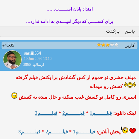
امتداد پایان اســــــت……
برای کســـــی که دیگر امیــــدی به ادامه ندارد…
پاسخ
بازگفت
#4,535
کاربر
sasiiii554
10 Jun 2026 13:16
ارسالها: 3866
میلف حشری تو حموم از کس گشادش برا بکنش فیلم گرفته
کسش رو میماله
اسپری رو کامل تو کسش غیب میکنه و حال میده به کسش
لینک دانلود:
فیلـــــــم1
*
فیلـــــــم2
*
فیلـــــــم3
پخش آنلاین:
فیلـــــــم1
*
فیلـــــــم2
*
فیلـــــــم3