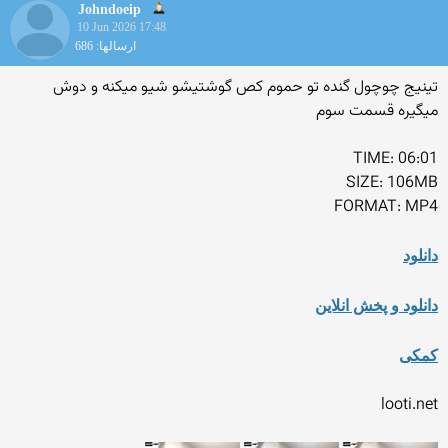
Johndoeip
10 Jun 2026 17:48
ارسالها: 686
تینیج چوچول گنده تو حموم کص گوشتیشو شیو میکنه و دوش
میگیره قسمت سوم
TIME: 06:01
SIZE: 106MB
FORMAT: MP4
دانلود
دانلود و پخش انلاین
کمکی
looti.net