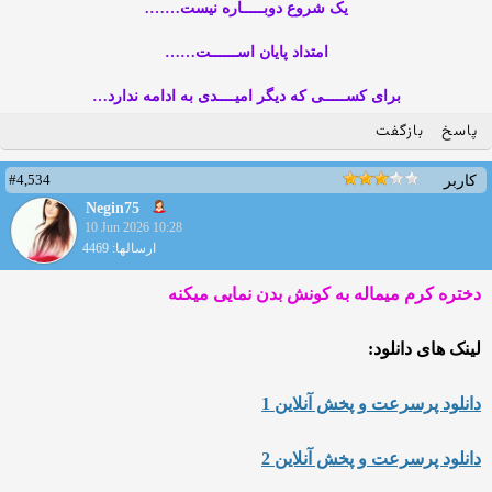
یک شروع دوبـــــاره نیست…….
امتداد پایان اســــــت……
برای کســـــی که دیگر امیــــدی به ادامه ندارد…
پاسخ
بازگفت
#4,534
کاربر
Negin75
10 Jun 2026 10:28
ارسالها: 4469
دختره کرم میماله به کونش بدن نمایی میکنه
لینک های دانلود:
دانلود پرسرعت و پخش آنلاین 1
دانلود پرسرعت و پخش آنلاین 2