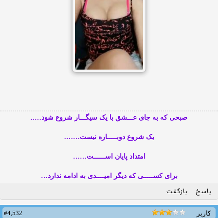
صبحی که به جای عـــشق با یک سیگـــار شروع شود…..
یک شروع دوبـــــاره نیست…….
امتداد پایان اســــــت……
برای کســـــی که دیگر امیــــدی به ادامه ندارد…
پاسخ
بازگفت
#4,532
کاربر