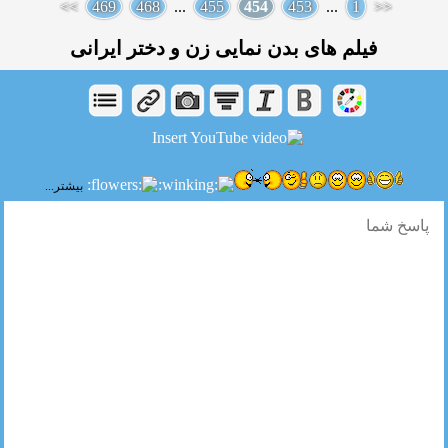
>>
469
468
...
455
454
453
...
1
<<
فیلم های بدن نمایی زن و دختر ایرانی
بیشتر...