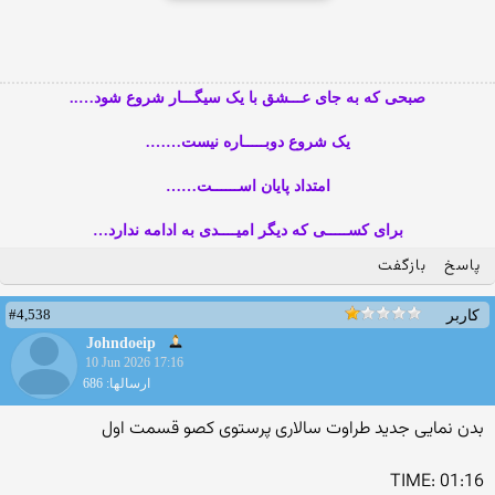
صبحی که به جای عـــشق با یک سیگـــار شروع شود…..
یک شروع دوبـــــاره نیست…….
امتداد پایان اســــــت……
برای کســـــی که دیگر امیــــدی به ادامه ندارد…
پاسخ
بازگفت
#4,538
کاربر
Johndoeip
10 Jun 2026 17:16
ارسالها: 686
بدن نمایی جدید طراوت سالاری پرستوی کصو قسمت اول
TIME: 01:16