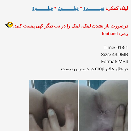
لینک کمکی:
فیلـــــــم1
*
فیلـــــــم2
*
فیلـــــــم3
درصورت باز نشدن لینک، لینک را در تب دیگر کپی پیست کنید.
رمز: looti.net
Time: 01:51
Sizs: 43.9MB
Format: MP4
در حال حاظر drop در دسترس نیست