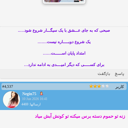
صبحی که به جای عـــشق با یک سیگـــار شروع شود…..
یک شروع دوبـــــاره نیست…….
امتداد پایان اســــــت……
برای کســـــی که دیگر امیــــدی به ادامه ندارد…
پاسخ
بازگفت
#4,537
کاربر
Negin75
10 Jun 2026 16:41
ارسالها: 4469
زنه تو حموم دسته برس میکنه تو کونش آبش میاد