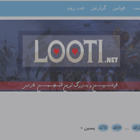
یت
قوانین
گزارش
چت روم
46
...
469
470
پسین »