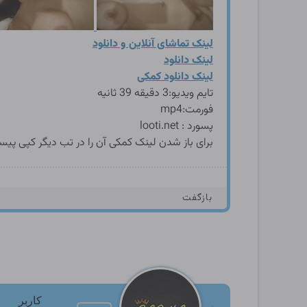
لینک تماشای آنلاين و دانلود
لینک دانلود
لینک دانلود کمکی
تایم ویدیو:3 دقیقه 39 ثانيه
فورمت:mp4
پسورد : looti.net
برای باز شدن لینک کمکی آن را در تب دیگر کپی پیس
بازگفت
کاربر