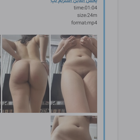
پخش آنلاین استریم تپ
time:01:04
size:24m
format:mp4