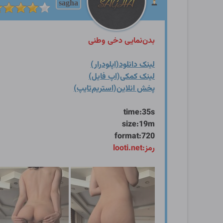
sagha
بدن‌نمایی دخی وطنی
لینک دانلود(اپلودرار)
لینک کمکی(اپ فایل)
پخش انلاین(استریم‌تایپ)
time:35s
size:19m
format:720
رمز:looti.net