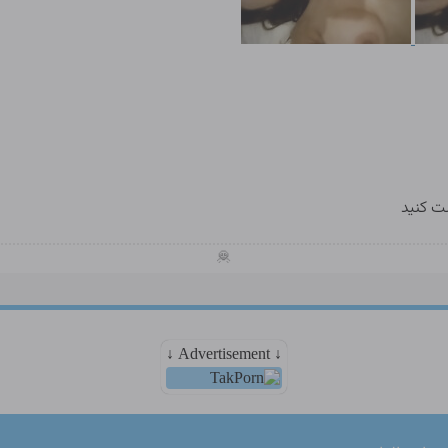
ت کنید
🦧
↓ Advertisement ↓