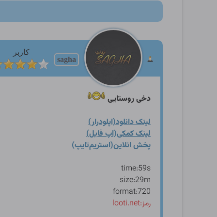
کاربر
sagha
دخی روستایی
لینک دانلود(اپلودرار)
لینک کمکی(اپ فایل)
پخش انلاین(استریم‌تایپ)
time:59s
size:29m
format:720
رمز:looti.net