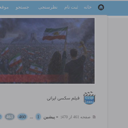
خانه
ثبت نام
نظرسنجی
جستجو
موقع
فیلم سکسی ایرانی
:
« پیشین
1
...
460
461
2
صفحه 461 از 470