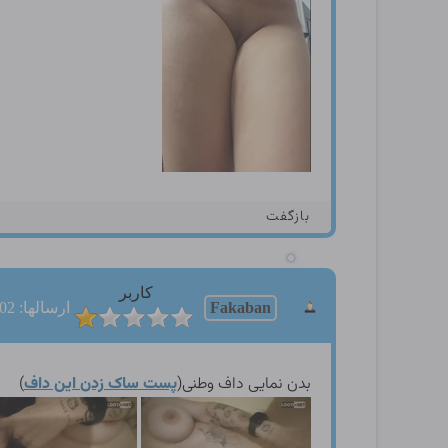
بازگفت
کاربر
Fakaban
ارسالها: 102
بدن نمایی داف وطنی(
پست ساک زدن این داف
)