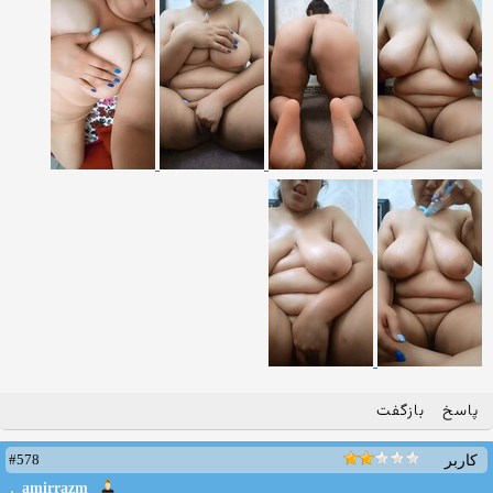
پاسخ
بازگفت
#578
کاربر
amirrazm