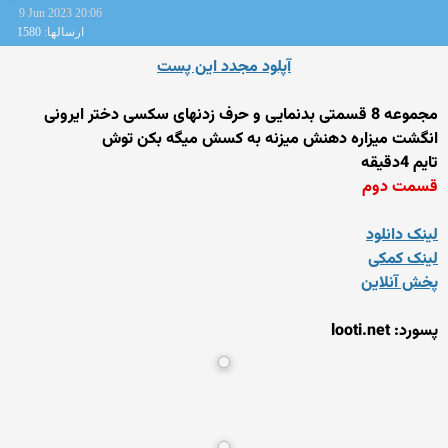
9 Jun 2023 20:06
ارسالها: 1580
آپلود مجدد این پست
مجموعه 8 قسمتی بدنمایی و حرف زدنهای سکسی دختر ایرونی
انگشت میزاره دهنش میزنه به کسش میگه بکن توش
تایم 4دقیقه
قسمت دوم
لینک دانلود
لینک کمکی
پخش آنلاین
پسورد: looti.net