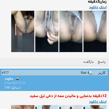
زمان3دقیقه
لینک دانلود
پاسخ
بازگفت
#577
کاربر
sagha
9 Jun 2023 13:13
ارسالها: 7560
12دقیقه بدنمایی و مالیدن ممه از دخی تپل سفید
لینک دانلود