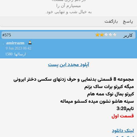
میسپارم آن را
به خیال شب و تنهایی خود.
پاسخ
بازگفت
#575
کاربر
amirrazm
9 Jun 2023 06:42
ارسالها: 1580
آپلود مجدد این پست
مجموعه 8 قسمتی بدنمایی و حرف زدنهای سکسی دختر ایرونی
میگه کیرتو برات ساک بزنم
کیرتو بمال نوک ممه هام
سینه هاشو نشون میده کسشو میماله
تایم3:20
قسمت اول
لینک دانلود