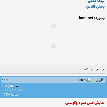
لینک کمکی
پخش آنلاین
پسورد: looti.net
پاسخ
بازگفت
#576
کاربر
sagha
9 Jun 2023 13:10
ارسالها: 7560
نمایش کس سیاه وگوشتی