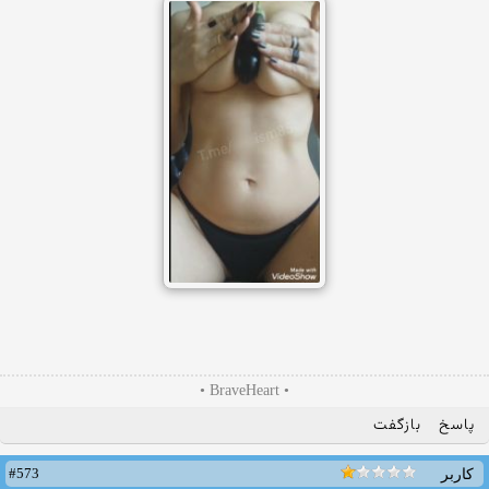
• BraveHeart •
پاسخ
بازگفت
#573
کاربر