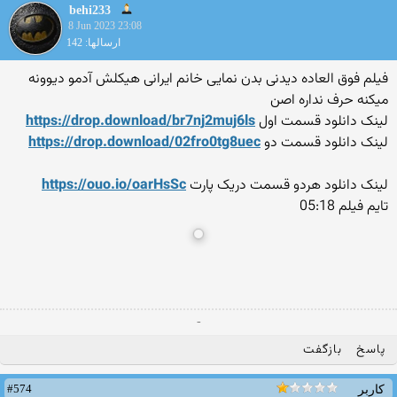
behi233
8 Jun 2023 23:08
ارسالها: 142
فیلم فوق العاده دیدنی بدن نمایی خانم ایرانی هیکلش آدمو دیوونه
میکنه حرف نداره اصن
لینک دانلود قسمت اول
2muj6ls
https://drop.download/br7nj
لینک دانلود قسمت دو
0tg8uec
https://drop.download/02fro
لینک دانلود هردو قسمت دریک پارت
https://ouo.io/oarHsSc
تایم فیلم 05:18
-
پاسخ
بازگفت
#574
کاربر