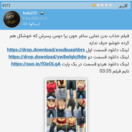
#571
کاربر
behi233
8 Jun 2023 15:11
ارسالها: 142
فیلم جذاب بدن نمایی ساغر جون برا دوس پسرش که خوشکل هم
کرده خوشو حرف نداره
لینک دانلود قسمت اول
uaphbrs
https://drop.download/eouib
لینک دانلود قسمت دو
qlcj9dw
https://drop.download/yw8wl
لینک دانلود هردو قسمت در یک پارت
https://ouo.io/fOeOLgA
تایم فیلم 03:35