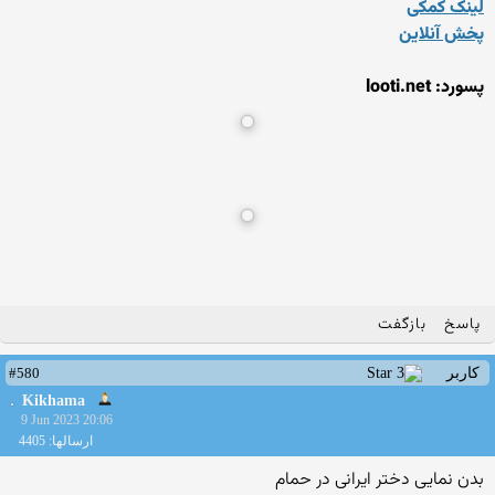
لینک کمکی
پخش آنلاین
پسورد: looti.net
پاسخ
بازگفت
#580
کاربر
Kikhama
9 Jun 2023 20:06
ارسالها: 4405
بدن نمایی دختر ایرانی در حمام