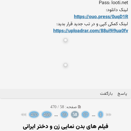
Pass: looti.net
لینک دانلود:
https://ouo.press/0uqD1R
لینک کمکی کپی و در تب جدید قرار بدید:
https://uploadrar.com/88ui9
i9ua0fv
پاسخ
بازگفت
صفحه: 58 / 470
>>
470
469
...
59
58
57
...
1
<<
فیلم های بدن نمایی زن و دختر ایرانی