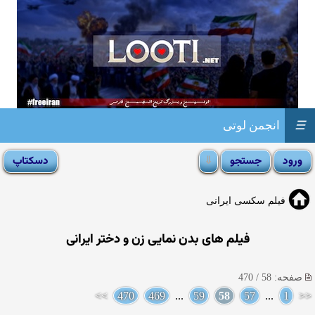
☰
انجمن لوتی
فیلم سکسی ایرانی
فیلم های بدن نمایی زن و دختر ایرانی
صفحه: 58 / 470
>>
470
469
...
59
58
57
...
1
<<