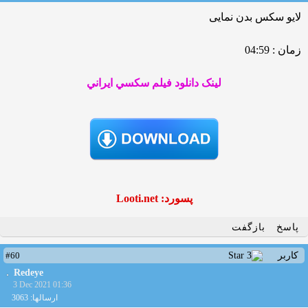
لایو سکس بدن نمایی
زمان : 04:59
لينک دانلود فيلم سکسي ايراني
پسورد: Looti.net
پاسخ
بازگفت
#60
کاربر
Redeye
3 Dec 2021 01:36
ارسالها: 3063