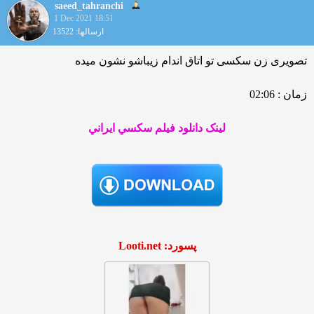
saeed_tahranchi
1 Dec 2021 18:51
ارسالها: 13522
تصویری زن سکسی تو اتاق اندام زیباشو نشون میده
زمان : 02:06
لينک دانلود فيلم سکسي ايراني
پسورد: Looti.net