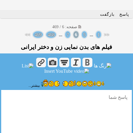
پاسخ
بازگفت
صفحه: 6 / 469
>>
469
468
...
7
6
5
...
1
<<
فیلم های بدن نمایی زن و دختر ایرانی
بیشتر...