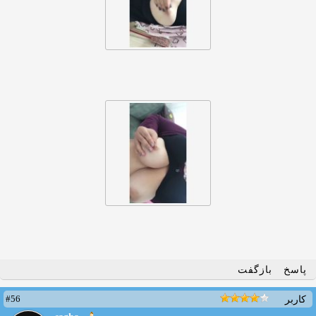
پاسخ
بازگفت
#56
کاربر