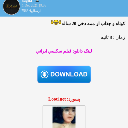
sagha
1 Dec 2021 19:38
ارسالها: 7563
کوتاه و جذاب از ممه دخی 20 ساله
زمان : 8 ثانیه
لينک دانلود فيلم سکسي ايراني
پسورد: Looti.net