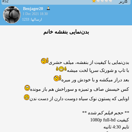
#52
کاربر
Benjager20
1 Dec 2021 18:30
ارسالها: 1233
بدن‌نمایی بنفشه خانم
بدن‌نمایی با کیفیت از بنفشه، میلف حشری
با تاپ و شورتک سرپا لخت میشه
بعد دراز میکشه و با خودش ور میره
کس خیسش صاف و تمیزه و سوراخش هم باز مونده
اونایی که پستون نوک سیاه دوست دارن از دست ندن
** حجم فیلم کم شده **
کیفیت 1080p full-hd
تایم 4:30 ثانیه