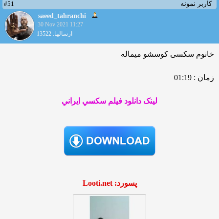
#51
کاربر نمونه
saeed_tahranchi
30 Nov 2021 11:27
ارسالها: 13522
خانوم سکسی کوسشو میماله
زمان : 01:19
لينک دانلود فيلم سکسي ايراني
پسورد: Looti.net