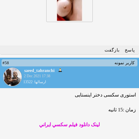
پاسخ
بازگفت
#58
کاربر نمونه
saeed_tahranchi
2 Dec 2021 17:38
ارسالها: 13522
استوری سکسی دختر اینستایی
زمان :15 ثانیه
لينک دانلود فيلم سکسي ايراني