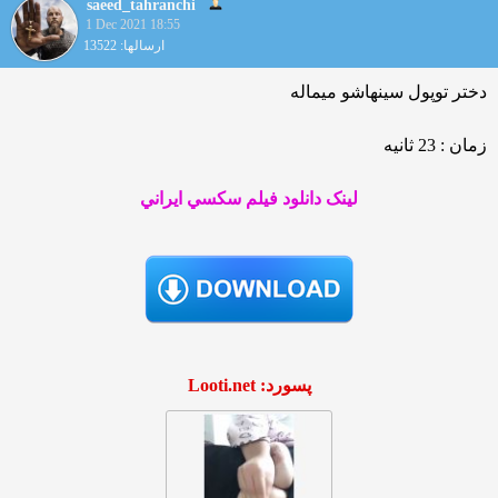
saeed_tahranchi
1 Dec 2021 18:55
ارسالها: 13522
دختر توپول سینهاشو میماله
زمان : 23 ثانیه
لينک دانلود فيلم سکسي ايراني
پسورد: Looti.net