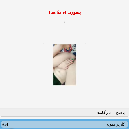
پسورد: Looti.net
پاسخ
بازگفت
#54
کاربر نمونه