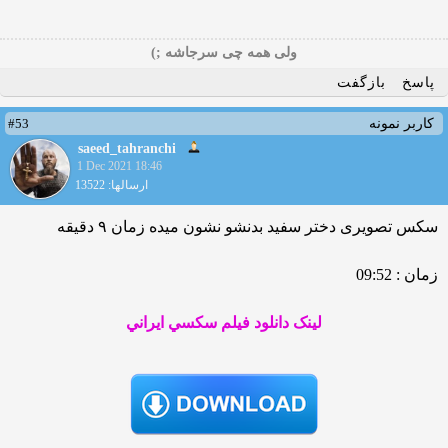
ولی همه چی سرجاشه ;)
پاسخ
بازگفت
#53
کاربر نمونه
saeed_tahranchi
1 Dec 2021 18:46
ارسالها: 13522
سکس تصویری دختر سفید بدنشو نشون میده زمان ۹ دقیقه
زمان : 09:52
لينک دانلود فيلم سکسي ايراني