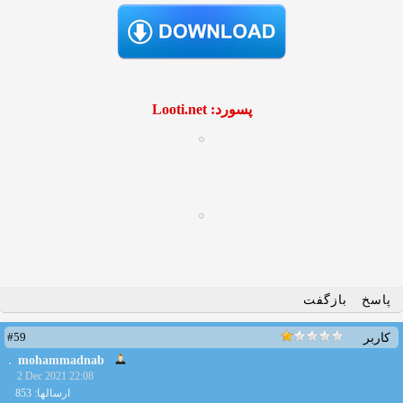
پسورد: Looti.net
پاسخ
بازگفت
#59
کاربر
mohammadnab
2 Dec 2021 22:08
ارسالها: 853