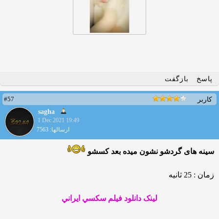
پاسخ
بازگفت
#57
کاربر
sagha
1 Dec 2021 19:49
ارسالها: 7563
سینه های گردشو نشون میده بعد کسشو
زمان : 25 ثانیه
لينک دانلود فيلم سکسي ايراني