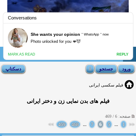
☰
انجمن لوتی
فیلم سکسی ایرانی
فیلم های بدن نمایی زن و دختر ایرانی
صفحه: 6 / 469
>>
469
468
...
7
6
5
...
1
<<