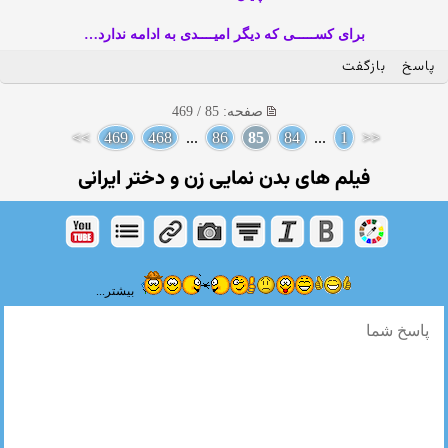
برای کســـــی که دیگر امیــــدی به ادامه ندارد…
پاسخ
بازگفت
صفحه: 85 / 469
>>
469
468
...
86
85
84
...
1
<<
فیلم های بدن نمایی زن و دختر ایرانی
بیشتر...