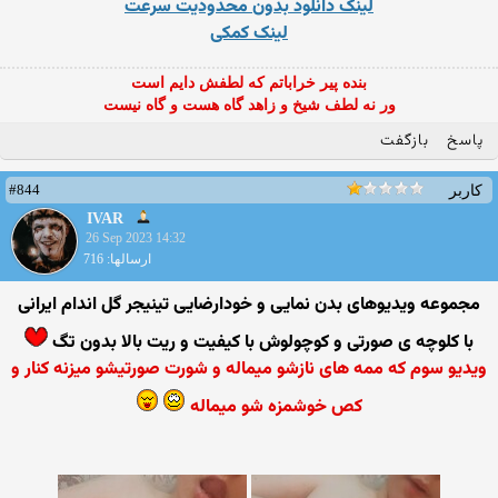
لینک دانلود بدون محدودیت سرعت
لینک کمکی
بنده پیر خراباتم که لطفش دایم است
ور نه لطف شیخ و زاهد گاه هست و گاه نیست
پاسخ
بازگفت
#844
کاربر
IVAR
26 Sep 2023 14:32
ارسالها: 716
مجموعه ویدیوهای بدن نمایی و خودارضایی تینیجر گل اندام ایرانی
با کلوچه ی صورتی و کوچولوش با کیفیت و ریت بالا بدون تگ
ویدیو سوم که ممه های نازشو میماله و شورت صورتیشو میزنه کنار و
کص خوشمزه شو میماله