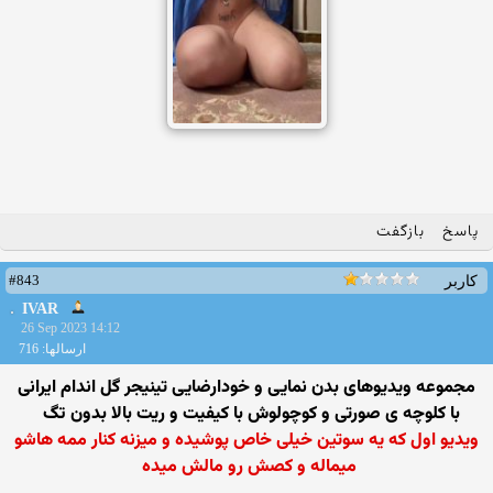
پاسخ
بازگفت
#843
کاربر
IVAR
26 Sep 2023 14:12
ارسالها: 716
مجموعه ویدیوهای بدن نمایی و خودارضایی تینیجر گل اندام ایرانی
با کلوچه ی صورتی و کوچولوش با کیفیت و ریت بالا بدون تگ
ویدیو اول که یه سوتین خیلی خاص پوشیده و میزنه کنار ممه هاشو
میماله و کصش رو مالش میده