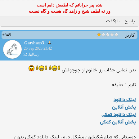
بنده پیر خراباتم که لطفش دایم است
ور نه لطف شیخ و زاهد گاه هست و گاه نیست
پاسخ
بازگفت
#845
کاربر
Garshasp3
26 Sep 2023 23:42
ارسالها: 52
بدن نمایی جذاب رزا خانوم از چوچولش
تایم 1 دقیقه
لینک دانلود
پخش آنلاین
لینک دانلود کمکی
پخش آنلاین کمکی
دوستانی که فیلترشکنشون مشکل داره ، لینک دانلود کمکی بدون