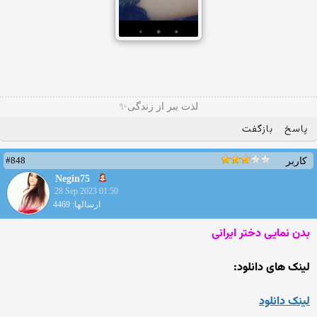
لذت ببر از زندگی✨
پاسخ
بازگفت
#848
کاربر
Negin75
28 Sep 2023 01:50
ارسالها: 4469
بدن نمایی دختر ایرانی
لینک های دانلود:
لینک دانلود