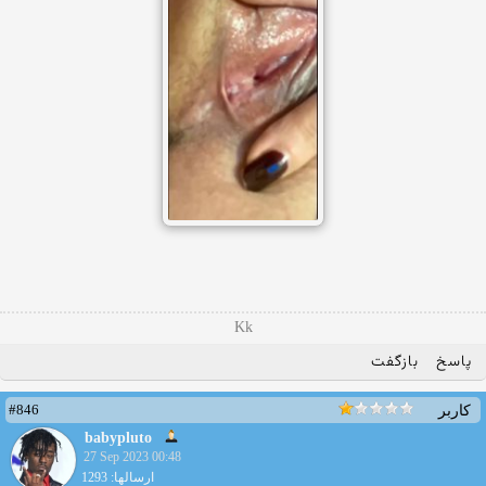
Kk
پاسخ
بازگفت
#846
کاربر
babypluto
27 Sep 2023 00:48
ارسالها: 1293