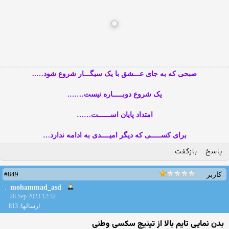
صبحی که به جای عـــشق با یک سیگـــار شروع شود…..
یک شروع دوبـــــاره نیست…….
امتداد پایان اســــــت……
برای کســـــی که دیگر امیــــدی به ادامه ندارد…
پاسخ
بازگفت
#849
کاربر
mohammad_asd
28 Sep 2023 12:32
ارسالها: 813
بدن نمایی تایم بالا از تینیج سکسی وطنی