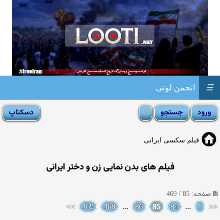
☰
انجمن لوتی
فیلم سکسی ایرانی
فیلم های بدن نمایی زن و دختر ایرانی
صفحه: 85 / 469
>>
469
468
...
86
85
84
...
1
<<