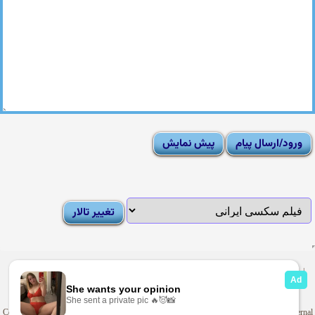
|
Moderator List
|
FAQ
|
How To
|
Rules
|
News
|
DMCA/Report Abuse (گزارش)
Sexy Pictures Archive
|
Adult Forums
|
Advertise on Looti
Copyright © 2009-2025
Looti.net
. Looti Forums is not responsible for the content of external