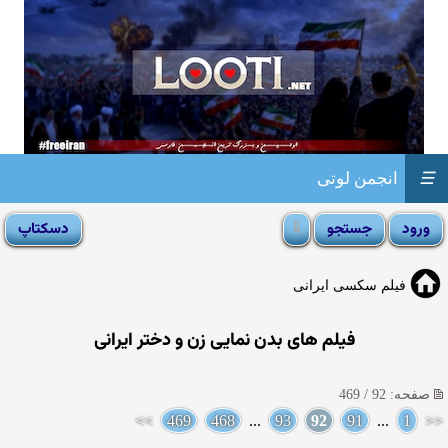
☰
انجمن لوتی
فیلم سکسی ایرانی
فیلم های بدن نمایی زن و دختر ایرانی
صفحه: 92 / 469
>>
469
468
...
93
92
91
...
1
<<