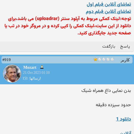
تماشای آنلاین فیلم اول
تماشای آنلاین فیلم دوم
توجه:لینک کمکی مربوط به آپلود سنتر (uploadrar) می باشد،برای
دانلود از این سایت،لینک کمکی را کپی کرده و در مروگر خود در تب یا
صفحه جدید جایگذاری کنید.
پاسخ
بازگفت
#919
کاربر
Mozart
21 Oct 2023 01:10
ارسالها: 151
بدن نمایی داغ همراه شیک
حدود سیزده دقیقه
دانلود 1
آنلاین