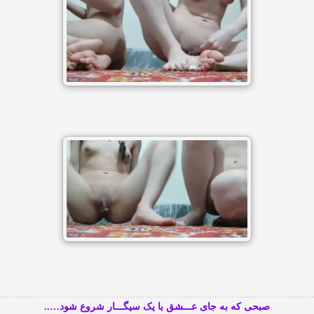
صبحی که به جای عـــشق با یک سیگـــار شروع شود…..