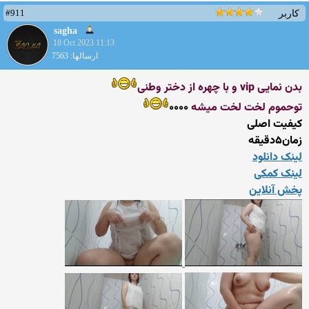
#911
کاربر
sagha
18 Oct 2023 11:13
ارسالها: 7563
بدن نمایی vip و با چهره از دختر وطنی
توحموم لخت لخت میشه
۰۰۰۰
کیفیت اصلی
زمان۵دقیقه
لینک دانلود
لینک کمکی
پخش آنلاین