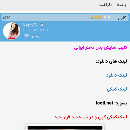
پاسخ
بازگفت
#920
کاربر
Negin75
21 Oct 2023 03:51
ارسالها: 4469
کلیپ نمایش بدن دختر ایرانی
لینک های دانلود:
لینک دانلود
لینک کمکی
پسورد: looti.net
لینک کمکی کپی و در تب جدید قرار بدید