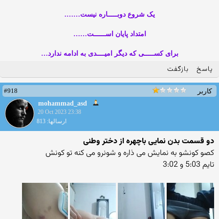
یک شروع دوبـــــاره نیست…….
امتداد پایان اســــــت……
برای کســـــی که دیگر امیــــدی به ادامه ندارد…
پاسخ
بازگفت
#918
کاربر
mohammad_asd
20 Oct 2023 23:38
ارسالها: 813
دو قسمت بدن نمایی باچهره از دختر وطنی
کصو کونشو به نمایش می ذاره و شونرو می کنه تو کونش
تایم 5:03 و 3:02