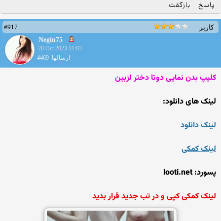
پاسخ
بازگفت
#917
کاربر
Negin75
20 Oct 2023 11:03
ارسالها: 4469
کلیپ بدن نمایی دوتا دختر لزبین
لینک های دانلود:
لینک دانلود
لینک کمکی
پسورد: looti.net
لینک کمکی کپی و در تب جدید قرار بدید