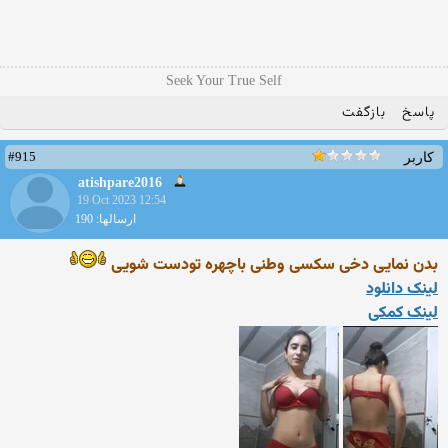
Seek Your True Self
پاسخ
بازگفت
#915
کاربر
atishpare2016
19 Oct 2023 12:54
ارسالها: 190
بدن نمایی دخی سکسی وطنی باچهره تودست شویی
لینک دانلود
لینک کمکی