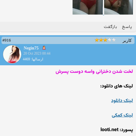
پاسخ
بازگفت
#916
کاربر
Negin75
20 Oct 2023 00:44
ارسالها: 4469
لخت شدن دخترانی واسه دوست پسرش
لینک های دانلود:
لینک دانلود
لینک کمکی
پسورد: looti.net