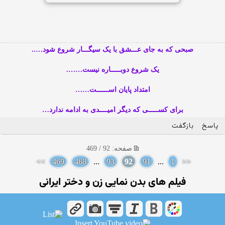
صبحی که به جای عـــشق با یک سیگـــار شروع شود…..
یک شروع دوبـــــاره نیست…….
امتداد پایان اســــــت……
برای کســـــی که دیگر امیــــدی به ادامه ندارد…
پاسخ
بازگفت
صفحه: 92 / 469
>>
469
468
...
93
92
91
...
1
<<
فیلم های بدن نمایی زن و دختر ایرانی