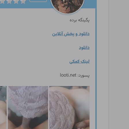
پگینگه برده
دانلود و پخش آنلاین
دانلود
لینک کمکی
پسورد: looti.net