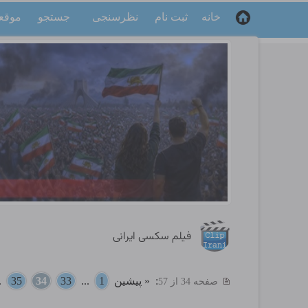
خانه
ثبت نام
نظرسنجی
جستجو
موقع
فیلم سکسی ایرانی
:
« پیشین
1
...
33
34
35
..
صفحه 34 از 57