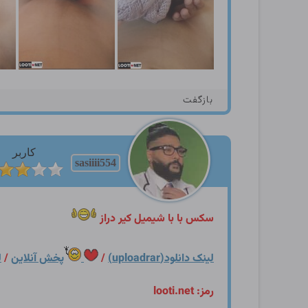
بازگفت
کاربر
sasiiii554
سکس با با شیمیل کیر دراز
لینک دانلود(uploadrar)
/
پخش آنلاین
/
ل
رمز: looti.net