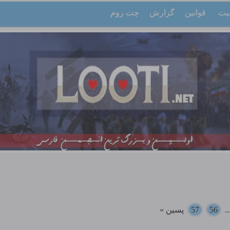
یت
قوانین
گزارش
چت روم
.
56
57
پسین »