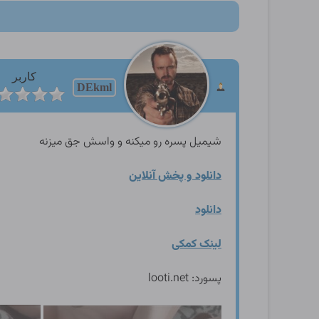
کاربر
DEkml
شیمیل پسره رو میکنه و واسش جق میزنه
دانلود و پخش آنلاین
دانلود
لینک کمکی
پسورد: looti.net