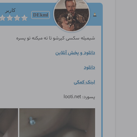
کاربر
DEkml
شیمیله سکسی کیرشو تا ته میکنه تو پسره
دانلود و پخش آنلاین
دانلود
لینک کمکی
پسورد: looti.net