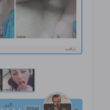
بازگفت
کاربر
DEkml