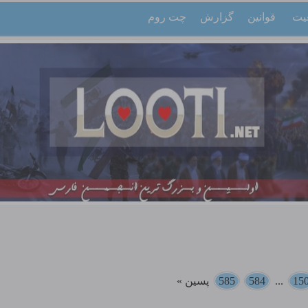
یت
قوانین
گزارش
چت روم
15
...
584
585
پسین »