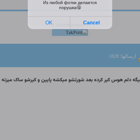
↓ Advertisement ↓
ارسالها: 1828
و میگه دلم هوس کیر کرده بعد شورتشو میکشه پایین و کیرشو ساک میز