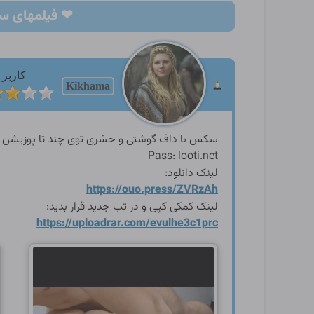
❤ فیلمهای سکسی ایرانی غ
کاربر
Kikhama
سکس با داف گوشتی و حشری توی چند تا پوزیشن تا
Pass: looti.net
لینک دانلود:
https://ouo.press/ZVRzAh
لینک کمکی کپی و در تب جدید قرار بدید:
https://uploadrar.com/evulh
e3c1prc