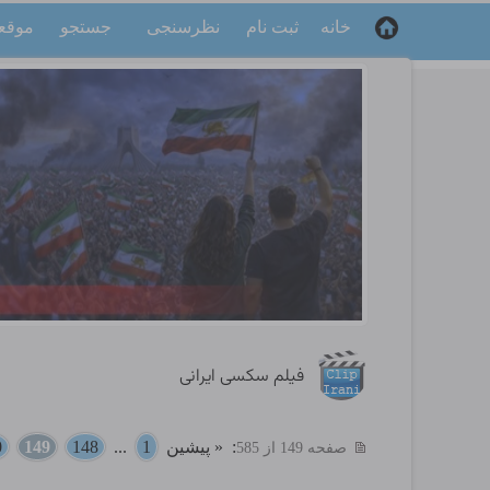
خانه
ثبت نام
نظرسنجی
جستجو
موقع
فیلم سکسی ایرانی
:
« پیشین
1
...
148
149
0
صفحه 149 از 585