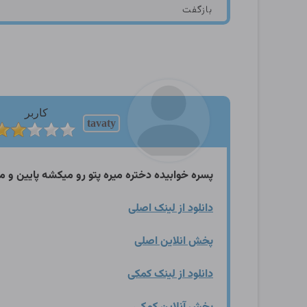
بازگفت
کاربر
tavaty
پسره خوابیده دختره میره پتو رو میکشه پایین 
دانلود از لینک اصلی
پخش انلاین اصلی
دانلود از لینک کمکی