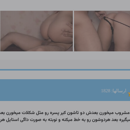
ارسالها: 1828
شروب میخورن بعدش دو تاشون کیر پسره رو مثل شکلات میخورن بعد 
گیره بعد هردوشون رو به خط میکنه و نوبته به صورت داگی استایل هر