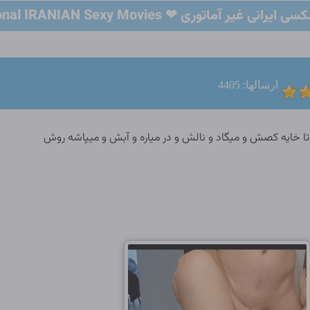
یر آماتوری ❤ Professional IRANIAN Sexy Movies ❤
ارسالها: 4405
 خایه کصش و میگاد و نالش و در میاره و آبش و میپاشه روش