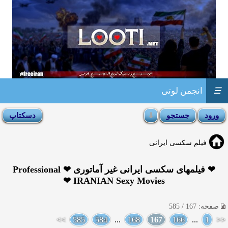
☰
انجمن لوتی
فیلم سکسی ایرانی
❤ فیلمهای سکسی ایرانی غیر آماتوری ❤ Professional
IRANIAN Sexy Movies ❤
صفحه: 167 / 585
>>
585
584
...
168
167
166
...
1
<<