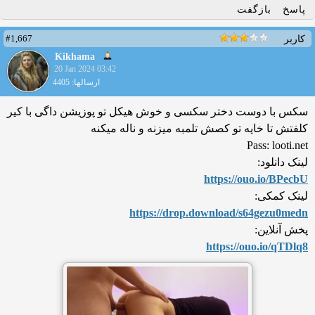
پاسخ
بازگفت
#1,667
کاربر
Kikhama
20 Jan 2024 03:42
ارسالها: 4405
سکس با دوست دختر سکسی و خوش هیکل تو پوزیشن داگی با کیر
کلفتش تا خایه تو کصش تلمبه میزنه و ناله میکنه
Pass: looti.net
لینک دانلود:
https://ouo.io/BPecbU
لینک کمکی:
https://drop.download/s64ge
zu0medn
پخش آنلاین:
https://ouo.io/qTDlq8