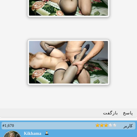
پاسخ
بازگفت
#1,670
کاربر
Kikhama