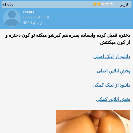
#1,663
کاربر
tavaty
19 Jan 2024 15:29
ارسالها: 1828
دختره قمبل کرده وایساده پسره هم کیرشو میکنه تو کون دختره و
از کون میکنتش
دانلود از لینک اصلی
پخش انلاین اصلی
دانلود از لینک کمکی
پخش انلاین کمکی