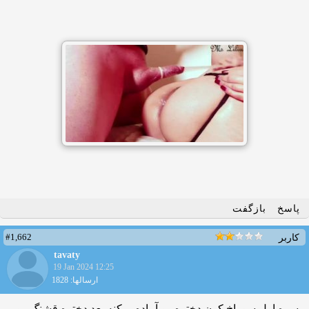
پاسخ
بازگفت
#1,662
کاربر
tavaty
19 Jan 2024 12:25
ارسالها: 1828
پسره اول سوراخ کون دختره رو آماده میکنه بعد دختره قشنگ رو