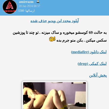
amirrazm
20 Jan 2024 08:57
ارسالها: 1580
آپلود مجدد این ویدیو حذف شده
به حالت 69 کوسشو میخوره و ساک میزنه . تو چند تا پوزشین
سکس میکنن . بکن منو جرم بده
لینک دانلود (mediafire)
لینک کمکی (drop)
پخش آنلاین