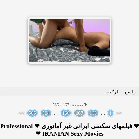
پاسخ
بازگفت
صفحه: 167 / 585
>>
585
584
...
168
167
166
...
1
<<
❤ فیلمهای سکسی ایرانی غیر آماتوری ❤ Professional
IRANIAN Sexy Movies ❤