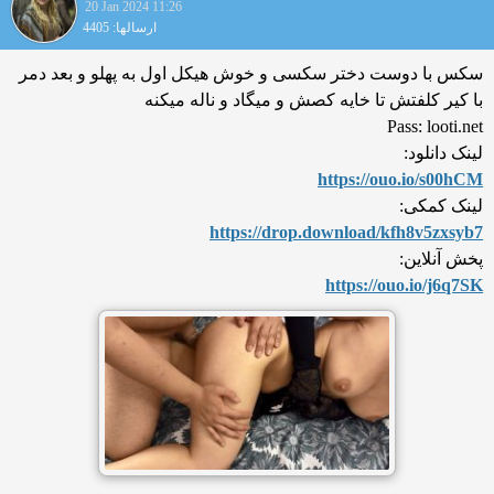
20 Jan 2024 11:26
ارسالها: 4405
سکس با دوست دختر سکسی و خوش هیکل اول به پهلو و بعد دمر
با کیر کلفتش تا خایه کصش و میگاد و ناله میکنه
Pass: looti.net
لینک دانلود:
https://ouo.io/s00hCM
لینک کمکی:
https://drop.download/kfh8v
5zxsyb7
پخش آنلاین:
https://ouo.io/j6q7SK