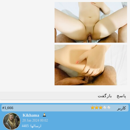
پاسخ
بازگفت
#1,666
کاربر
Kikhama
20 Jan 2024 00:02
ارسالها: 4405