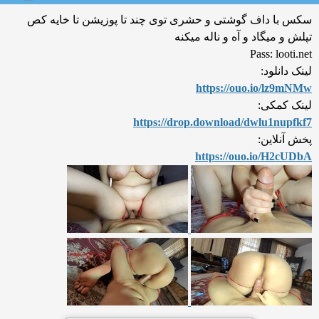
سکس با داف گوشتی و حشری توی چند تا پوزیشن تا خایه کص
تپلش و میگاد و آه و ناله میکنه
Pass: looti.net
لینک دانلود:
https://ouo.io/lz9mNMw
لینک کمکی:
https://drop.download/dwlu1
nupfkf7
پخش آنلاین:
https://ouo.io/H2cUDbA