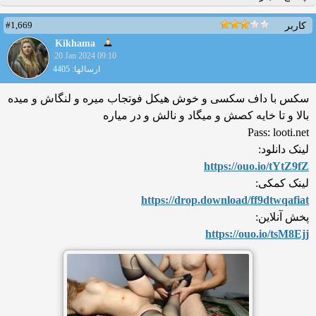
#1,669
کاربر
Kikhama
20 Jan 2024 09:10
ارسالها: 4405
سکس با داف سکسی و خوش هیکل فوتجاب میره و لنگاش و میده
بالا و تا خایه کصش و میگاد و نالش و در میاره
Pass: looti.net
لینک دانلود:
https://ouo.io/tYtZ9fZ
لینک کمکی:
https://drop.download/ff9dt
wqafiat
پخش آنلاین:
https://ouo.io/tsM8Ejj